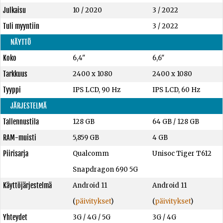
Julkaisu
10 / 2020
3 / 2022
Tuli myyntiin
3 / 2022
NÄYTTÖ
Koko
6,4"
6,6"
Tarkkuus
2400 x 1080
2400 x 1080
Tyyppi
IPS LCD, 90 Hz
IPS LCD, 60 Hz
JÄRJESTELMÄ
Tallennustila
128 GB
64 GB
/
128 GB
RAM-muisti
5,859 GB
4 GB
Piirisarja
Qualcomm
Unisoc Tiger T612
Snapdragon 690 5G
Käyttöjärjestelmä
Android 11
Android 11
(
päivitykset
)
(
päivitykset
)
Yhteydet
3G / 4G / 5G
3G / 4G