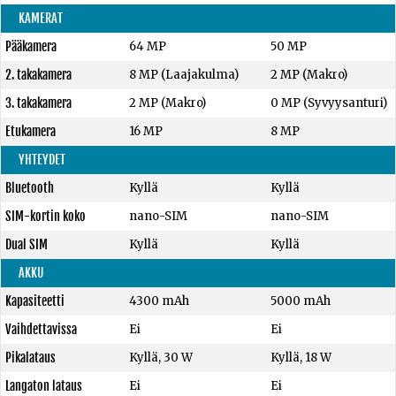
KAMERAT
Pääkamera
64 MP
50 MP
2. takakamera
8 MP (Laajakulma)
2 MP (Makro)
3. takakamera
2 MP (Makro)
0 MP (Syvyysanturi)
Etukamera
16 MP
8 MP
YHTEYDET
Bluetooth
Kyllä
Kyllä
SIM-kortin koko
nano-SIM
nano-SIM
Dual SIM
Kyllä
Kyllä
AKKU
Kapasiteetti
4300 mAh
5000 mAh
Vaihdettavissa
Ei
Ei
Pikalataus
Kyllä, 30 W
Kyllä, 18 W
Langaton lataus
Ei
Ei