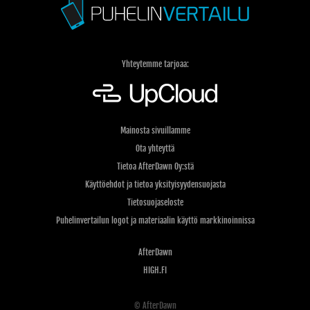
Yhteytemme tarjoaa:
Mainosta sivuillamme
Ota yhteyttä
Tietoa AfterDawn Oy:stä
Käyttöehdot ja tietoa yksityisyydensuojasta
Tietosuojaseloste
Puhelinvertailun logot ja materiaalin käyttö markkinoinnissa
AfterDawn
HIGH.FI
© AfterDawn