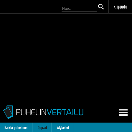
Kirjaudu
Kaikki puhelimet
Oppaat
Älykellot