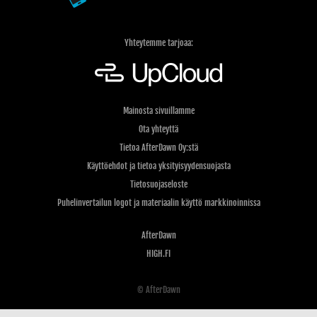
Yhteytemme tarjoaa:
Mainosta sivuillamme
Ota yhteyttä
Tietoa AfterDawn Oy:stä
Käyttöehdot ja tietoa yksityisyydensuojasta
Tietosuojaseloste
Puhelinvertailun logot ja materiaalin käyttö markkinoinnissa
AfterDawn
HIGH.FI
© AfterDawn