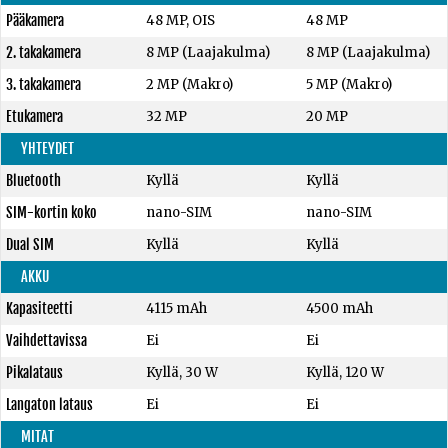
Pääkamera
48 MP, OIS
48 MP
2. takakamera
8 MP (Laajakulma)
8 MP (Laajakulma)
3. takakamera
2 MP (Makro)
5 MP (Makro)
Etukamera
32 MP
20 MP
YHTEYDET
Bluetooth
Kyllä
Kyllä
SIM-kortin koko
nano-SIM
nano-SIM
Dual SIM
Kyllä
Kyllä
AKKU
Kapasiteetti
4115 mAh
4500 mAh
Vaihdettavissa
Ei
Ei
Pikalataus
Kyllä, 30 W
Kyllä, 120 W
Langaton lataus
Ei
Ei
MITAT