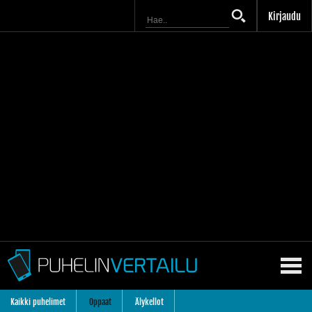
Kirjaudu
Kaikki puhelimet
Oppaat
Älykellot