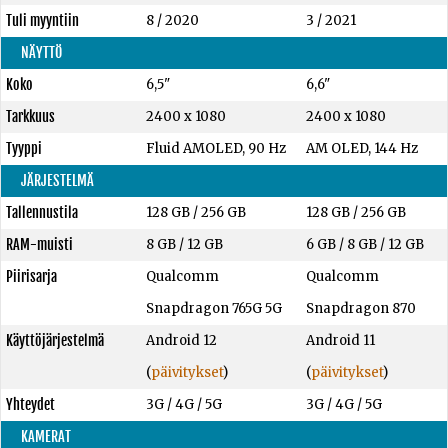
Tuli myyntiin
8 / 2020
3 / 2021
NÄYTTÖ
Koko
6,5"
6,6"
Tarkkuus
2400 x 1080
2400 x 1080
Tyyppi
Fluid AMOLED, 90 Hz
AM OLED, 144 Hz
JÄRJESTELMÄ
Tallennustila
128 GB
/
256 GB
128 GB
/
256 GB
RAM-muisti
8 GB
/
12 GB
6 GB
/
8 GB
/
12 GB
Piirisarja
Qualcomm
Qualcomm
Snapdragon 765G 5G
Snapdragon 870
Käyttöjärjestelmä
Android 12
Android 11
(
päivitykset
)
(
päivitykset
)
Yhteydet
3G / 4G / 5G
3G / 4G / 5G
KAMERAT