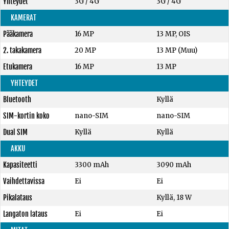
Yhteydet
3G / 4G
3G / 4G
KAMERAT
Pääkamera
16 MP
13 MP, OIS
2. takakamera
20 MP
13 MP (Muu)
Etukamera
16 MP
13 MP
YHTEYDET
Bluetooth
Kyllä
SIM-kortin koko
nano-SIM
nano-SIM
Dual SIM
Kyllä
Kyllä
AKKU
Kapasiteetti
3300 mAh
3090 mAh
Vaihdettavissa
Ei
Ei
Pikalataus
Kyllä, 18 W
Langaton lataus
Ei
Ei