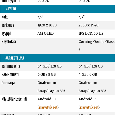
Tuli myyntiin
6 / 2017
9 / 2017
NÄYTTÖ
Koko
5,5"
5,3"
Tarkkuus
1920 x 1080
2560 x 1440
Tyyppi
AM OLED
IPS LCD, 60 Hz
Näyttölasi
Corning Gorilla Glass
5
JÄRJESTELMÄ
Tallennustila
64 GB
/
128 GB
64 GB
/
128 GB
RAM-muisti
6 GB
/
8 GB
4 GB
/
6 GB
Piirisarja
Qualcomm
Qualcomm
Snapdragon 835
Snapdragon 835
Käyttöjärjestelmä
Android 10
Android P
(
päivitykset
)
(
päivitykset
)