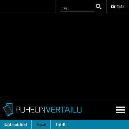
Kirjaudu
Kaikki puhelimet
Oppaat
Älykellot