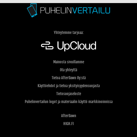
Yhteytemme tarjoaa:
Mainosta sivuillamme
Ota yhteyttä
Tietoa AfterDawn Oy:stä
Käyttöehdot ja tietoa yksityisyydensuojasta
Tietosuojaseloste
Puhelinvertailun logot ja materiaalin käyttö markkinoinnissa
AfterDawn
HIGH.FI