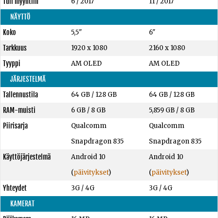
Tuli myyntiin
6 / 2017
11 / 2017
NÄYTTÖ
Koko
5,5"
6"
Tarkkuus
1920 x 1080
2160 x 1080
Tyyppi
AM OLED
AM OLED
JÄRJESTELMÄ
Tallennustila
64 GB
/
128 GB
64 GB
/
128 GB
RAM-muisti
6 GB
/
8 GB
5,859 GB
/
8 GB
Piirisarja
Qualcomm
Qualcomm
Snapdragon 835
Snapdragon 835
Käyttöjärjestelmä
Android 10
Android 10
(
päivitykset
)
(
päivitykset
)
Yhteydet
3G / 4G
3G / 4G
KAMERAT