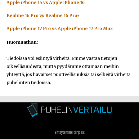
Apple iPhone 15 vs Apple iPhone 16
Realme 16 Pro vs Realme 16 Pro+
Apple iPhone 17 Pro vs Apple iPhone 17 Pro Max
Huomaathan:
Tiedoissa voi esiintyä virheitä. Emme vastaa tietojen
oikeellisuudesta, mutta pyydämme ottamaan meihin
yhteyttä, jos havaitset puutteellisuuksia tai selkeitä virheitä
puhelinten tiedoissa.
Yhteytemme tarjoaa: