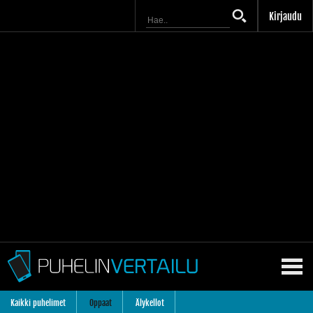
Kirjaudu
Kaikki puhelimet
Oppaat
Älykellot