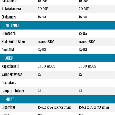
Pääkamera
16 MP
16 MP
2. takakamera
20 MP
20 MP
Etukamera
16 MP
16 MP
YHTEYDET
Bluetooth
Kyllä
SIM-kortin koko
nano-SIM
nano-SIM
Dual SIM
Kyllä
Kyllä
AKKU
Kapasiteetti
3300 mAh
3300 mAh
Vaihdettavissa
Ei
Ei
Pikalataus
Langaton lataus
Ei
Ei
MITAT
Ulkomitat
154,2 x 74,1 x 7,2 mm
156,1 x 75 x 7,3 mm