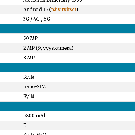
Android 15 (
päivitykset
)
3G / 4G / 5G
50 MP
2 MP (Syvyyskamera)
-
8 MP
Kyllä
nano-SIM
Kyllä
5800 mAh
Ei
Kyllä, 45 W