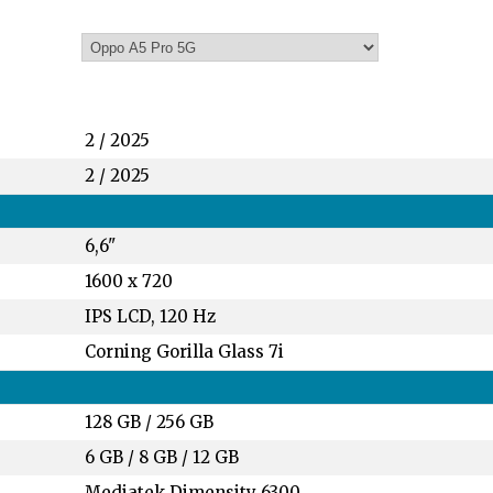
2 / 2025
2 / 2025
6,6"
1600 x 720
IPS LCD, 120 Hz
Corning Gorilla Glass 7i
128 GB
/
256 GB
6 GB
/
8 GB
/
12 GB
Mediatek Dimensity 6300