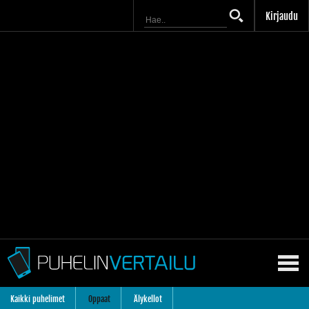
Kirjaudu
Kaikki puhelimet
Oppaat
Älykellot