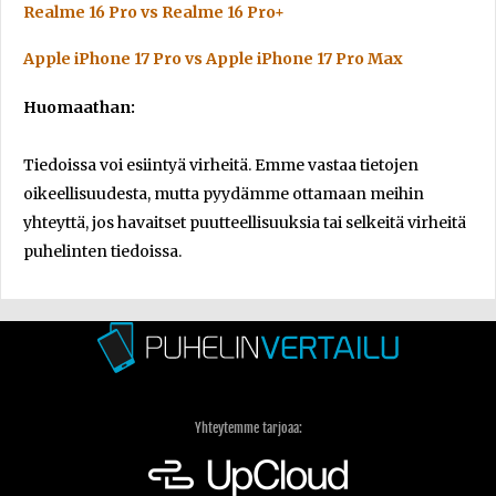
Realme 16 Pro vs Realme 16 Pro+
Apple iPhone 17 Pro vs Apple iPhone 17 Pro Max
Huomaathan:
Tiedoissa voi esiintyä virheitä. Emme vastaa tietojen
oikeellisuudesta, mutta pyydämme ottamaan meihin
yhteyttä, jos havaitset puutteellisuuksia tai selkeitä virheitä
puhelinten tiedoissa.
Yhteytemme tarjoaa: