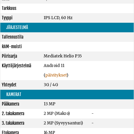
Tarkkuus
Tyyppi
IPS LCD, 60 Hz
JÄRJESTELMÄ
Tallennustila
RAM-muisti
Piirisarja
Mediatek Helio P35
Käyttöjärjestelmä
Android 11
(
päivitykset
)
Yhteydet
3G / 4G
KAMERAT
Pääkamera
13 MP
2. takakamera
2 MP (Makro)
-
3. takakamera
2 MP (Syvyysanturi)
-
Etukamera
16 MP