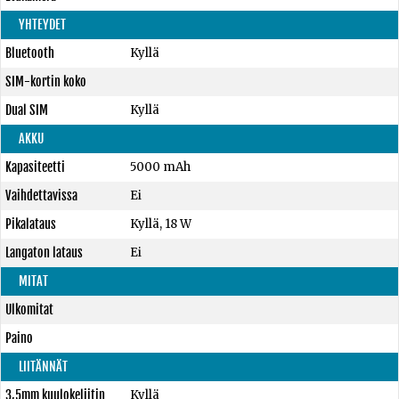
YHTEYDET
Bluetooth
Kyllä
SIM-kortin koko
Dual SIM
Kyllä
AKKU
Kapasiteetti
5000 mAh
Vaihdettavissa
Ei
Pikalataus
Kyllä, 18 W
Langaton lataus
Ei
MITAT
Ulkomitat
Paino
LIITÄNNÄT
3,5mm kuulokeliitin
Kyllä