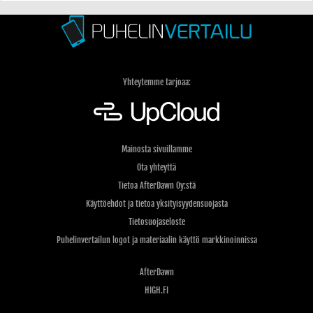
Yhteytemme tarjoaa:
Mainosta sivuillamme
Ota yhteyttä
Tietoa AfterDawn Oy:stä
Käyttöehdot ja tietoa yksityisyydensuojasta
Tietosuojaseloste
Puhelinvertailun logot ja materiaalin käyttö markkinoinnissa
AfterDawn
HIGH.FI