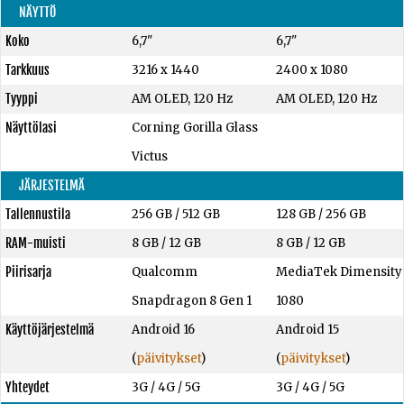
NÄYTTÖ
Koko
6,7"
6,7"
Tarkkuus
3216 x 1440
2400 x 1080
Tyyppi
AM OLED, 120 Hz
AM OLED, 120 Hz
Näyttölasi
Corning Gorilla Glass
Victus
JÄRJESTELMÄ
Tallennustila
256 GB
/
512 GB
128 GB
/
256 GB
RAM-muisti
8 GB
/
12 GB
8 GB
/
12 GB
Piirisarja
Qualcomm
MediaTek Dimensity
Snapdragon 8 Gen 1
1080
Käyttöjärjestelmä
Android 16
Android 15
(
päivitykset
)
(
päivitykset
)
Yhteydet
3G / 4G / 5G
3G / 4G / 5G