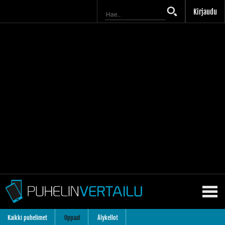
Kirjaudu
Kaikki puhelimet
Oppaat
Älykellot