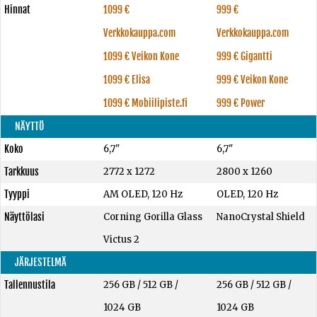
Hinnat
1099 €
999 €
Verkkokauppa.com
Verkkokauppa.com
1099 € Veikon Kone
999 € Gigantti
1099 € Elisa
999 € Veikon Kone
1099 € Mobiilipiste.fi
999 € Power
NÄYTTÖ
Koko
6,7"
6,7"
Tarkkuus
2772 x 1272
2800 x 1260
Tyyppi
AM OLED, 120 Hz
OLED, 120 Hz
Näyttölasi
Corning Gorilla Glass
NanoCrystal Shield
Victus 2
JÄRJESTELMÄ
Tallennustila
256 GB
/
512 GB
/
256 GB
/
512 GB
/
1024 GB
1024 GB