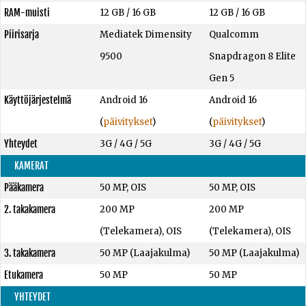
RAM-muisti
12 GB
/
16 GB
12 GB
/
16 GB
Piirisarja
Mediatek Dimensity
Qualcomm
9500
Snapdragon 8 Elite
Gen 5
Käyttöjärjestelmä
Android 16
Android 16
(
päivitykset
)
(
päivitykset
)
Yhteydet
3G / 4G / 5G
3G / 4G / 5G
KAMERAT
Pääkamera
50 MP, OIS
50 MP, OIS
2. takakamera
200 MP
200 MP
(Telekamera), OIS
(Telekamera), OIS
3. takakamera
50 MP (Laajakulma)
50 MP (Laajakulma)
Etukamera
50 MP
50 MP
YHTEYDET