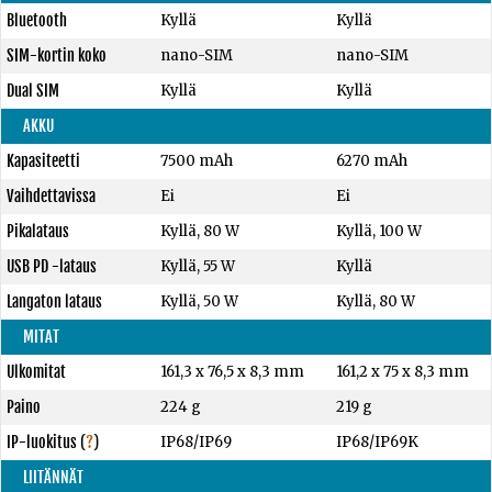
Bluetooth
Kyllä
Kyllä
SIM-kortin koko
nano-SIM
nano-SIM
Dual SIM
Kyllä
Kyllä
AKKU
Kapasiteetti
7500 mAh
6270 mAh
Vaihdettavissa
Ei
Ei
Pikalataus
Kyllä, 80 W
Kyllä, 100 W
USB PD -lataus
Kyllä, 55 W
Kyllä
Langaton lataus
Kyllä, 50 W
Kyllä, 80 W
MITAT
Ulkomitat
161,3 x 76,5 x 8,3 mm
161,2 x 75 x 8,3 mm
Paino
224 g
219 g
IP-luokitus
(
?
)
IP68/IP69
IP68/IP69K
LIITÄNNÄT