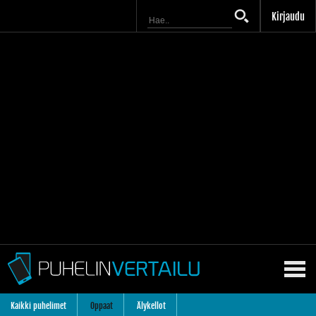
Kirjaudu
Kaikki puhelimet
Oppaat
Älykellot