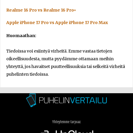
Realme 16 Pro vs Realme 16 Pro+
Apple iPhone 17 Pro vs Apple iPhone 17 Pro Max
Huomaathan:
Tiedoissa voi esiintyä virheitä. Emme vastaa tietojen
oikeellisuudesta, mutta pyydämme ottamaan meihin
yhteyttä, jos havaitset puutteellisuuksia tai selkeitä virheitä
puhelinten tiedoissa.
Yhteytemme tarjoaa: