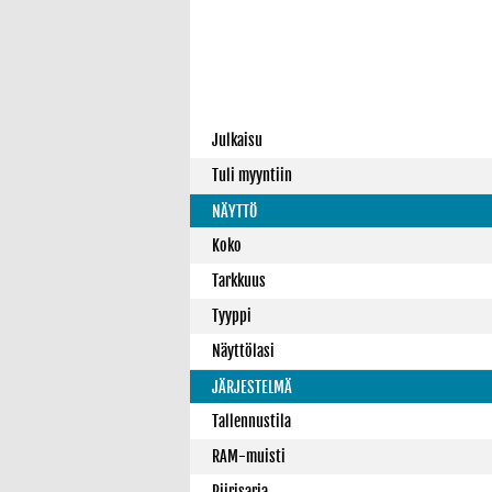
Julkaisu
Tuli myyntiin
NÄYTTÖ
Koko
Tarkkuus
Tyyppi
Näyttölasi
JÄRJESTELMÄ
Tallennustila
RAM-muisti
Piirisarja