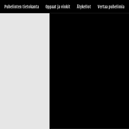
Puhelinten tietokanta
Oppaat ja vinkit
Älykellot
Vertaa puhelimia