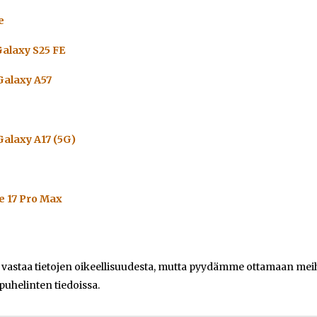
e
alaxy S25 FE
alaxy A57
alaxy A17 (5G)
e 17 Pro Max
e vastaa tietojen oikeellisuudesta, mutta pyydämme ottamaan meihi
 puhelinten tiedoissa.