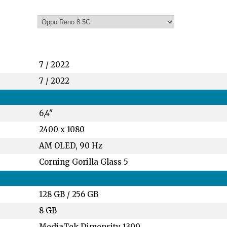
7 / 2022
7 / 2022
6,4"
2400 x 1080
AM OLED, 90 Hz
Corning Gorilla Glass 5
128 GB
/
256 GB
8 GB
MediaTek Dimensity 1300