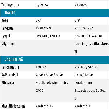
Tuli myyntiin
8 / 2024
7 / 2025
NÄYTTÖ
Koko
6,6"
6,8"
Tarkkuus
1600 x 720
2800 x 1272
Tyyppi
IPS LCD, 120 Hz
AM OLED, 144 Hz
Näyttölasi
Corning Gorilla Glass
7i
JÄRJESTELMÄ
Tallennustila
128 GB
256 GB
/
512 GB
RAM-muisti
4 GB
/
6 GB
/
8 GB
8 GB
/
12 GB
Piirisarja
Mediatek Dimensity
Qualcomm
6300
Snapdragon 8s Gen
3
Käyttöjärjestelmä
Android 15
Android 16