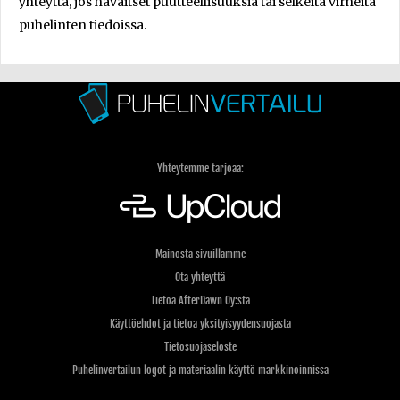
yhteyttä, jos havaitset puutteellisuuksia tai selkeitä virheitä
puhelinten tiedoissa.
Yhteytemme tarjoaa:
Mainosta sivuillamme
Ota yhteyttä
Tietoa AfterDawn Oy:stä
Käyttöehdot ja tietoa yksityisyydensuojasta
Tietosuojaseloste
Puhelinvertailun logot ja materiaalin käyttö markkinoinnissa