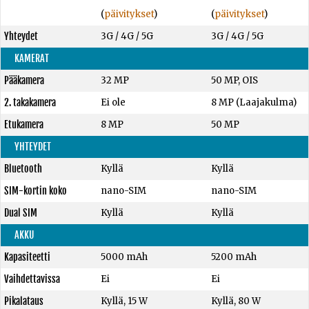
(
päivitykset
)
(
päivitykset
)
Yhteydet
3G / 4G / 5G
3G / 4G / 5G
KAMERAT
Pääkamera
32 MP
50 MP, OIS
2. takakamera
Ei ole
8 MP (Laajakulma)
Etukamera
8 MP
50 MP
YHTEYDET
Bluetooth
Kyllä
Kyllä
SIM-kortin koko
nano-SIM
nano-SIM
Dual SIM
Kyllä
Kyllä
AKKU
Kapasiteetti
5000 mAh
5200 mAh
Vaihdettavissa
Ei
Ei
Pikalataus
Kyllä, 15 W
Kyllä, 80 W