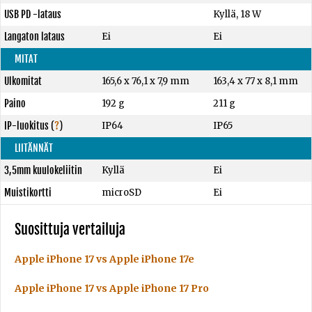
USB PD -lataus
Kyllä, 18 W
Langaton lataus
Ei
Ei
MITAT
Ulkomitat
165,6 x 76,1 x 7,9 mm
163,4 x 77 x 8,1 mm
Paino
192 g
211 g
IP-luokitus
(
?
)
IP64
IP65
LIITÄNNÄT
3,5mm kuulokeliitin
Kyllä
Ei
Muistikortti
microSD
Ei
Suosittuja vertailuja
Apple iPhone 17 vs Apple iPhone 17e
Apple iPhone 17 vs Apple iPhone 17 Pro