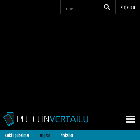
Kirjaudu
Kaikki puhelimet
Oppaat
Älykellot