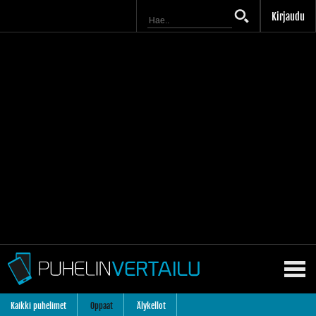
Kirjaudu
Kaikki puhelimet
Oppaat
Älykellot