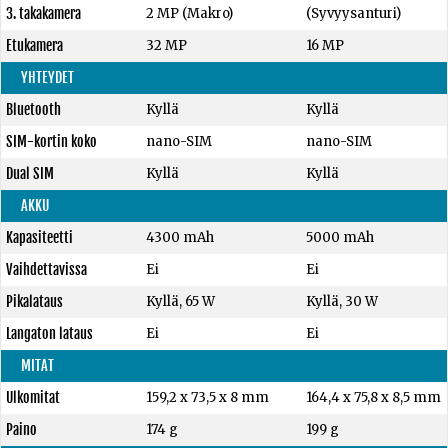
3. takakamera
2 MP (Makro)
(Syvyysanturi)
Etukamera
32 MP
16 MP
YHTEYDET
Bluetooth
Kyllä
Kyllä
SIM-kortin koko
nano-SIM
nano-SIM
Dual SIM
Kyllä
Kyllä
AKKU
Kapasiteetti
4300 mAh
5000 mAh
Vaihdettavissa
Ei
Ei
Pikalataus
Kyllä, 65 W
Kyllä, 30 W
Langaton lataus
Ei
Ei
MITAT
Ulkomitat
159,2 x 73,5 x 8 mm
164,4 x 75,8 x 8,5 mm
Paino
174 g
199 g