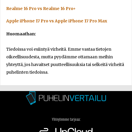
Realme 16 Pro vs Realme 16 Pro+
Apple iPhone 17 Pro vs Apple iPhone 17 Pro Max
Huomaathan:
Tiedoissa voi esiintyä virheitä. Emme vastaa tietojen
oikeellisuudesta, mutta pyydämme ottamaan meihin
yhteyttä, jos havaitset puutteellisuuksia tai selkeitä virheitä
puhelinten tiedoissa.
Yhteytemme tarjoaa: