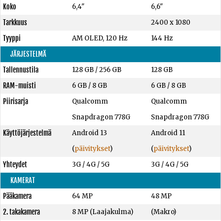
Koko
6,4"
6,6"
Tarkkuus
2400 x 1080
Tyyppi
AM OLED, 120 Hz
144 Hz
JÄRJESTELMÄ
Tallennustila
128 GB
/
256 GB
128 GB
RAM-muisti
6 GB
/
8 GB
6 GB
/
8 GB
Piirisarja
Qualcomm
Qualcomm
Snapdragon 778G
Snapdragon 778G
Käyttöjärjestelmä
Android 13
Android 11
(
päivitykset
)
(
päivitykset
)
Yhteydet
3G / 4G / 5G
3G / 4G / 5G
KAMERAT
Pääkamera
64 MP
48 MP
2. takakamera
8 MP (Laajakulma)
(Makro)