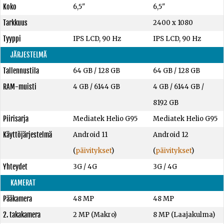
Koko
6,5"
6,5"
Tarkkuus
2400 x 1080
Tyyppi
IPS LCD, 90 Hz
IPS LCD, 90 Hz
JÄRJESTELMÄ
Tallennustila
64 GB
/
128 GB
64 GB
/
128 GB
RAM-muisti
4 GB
/
6144 GB
4 GB
/
6144 GB
/
8192 GB
Piirisarja
Mediatek Helio G95
Mediatek Helio G95
Käyttöjärjestelmä
Android 11
Android 12
(
päivitykset
)
(
päivitykset
)
Yhteydet
3G / 4G
3G / 4G
KAMERAT
Pääkamera
48 MP
48 MP
2. takakamera
2 MP (Makro)
8 MP (Laajakulma)