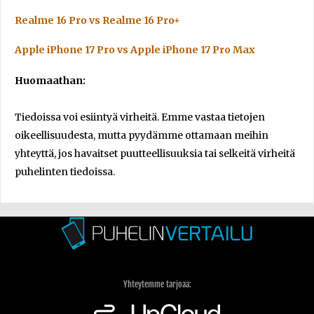
Realme 16 Pro vs Realme 16 Pro+
Apple iPhone 17 Pro vs Apple iPhone 17 Pro Max
Huomaathan:
Tiedoissa voi esiintyä virheitä. Emme vastaa tietojen
oikeellisuudesta, mutta pyydämme ottamaan meihin
yhteyttä, jos havaitset puutteellisuuksia tai selkeitä virheitä
puhelinten tiedoissa.
Yhteytemme tarjoaa: