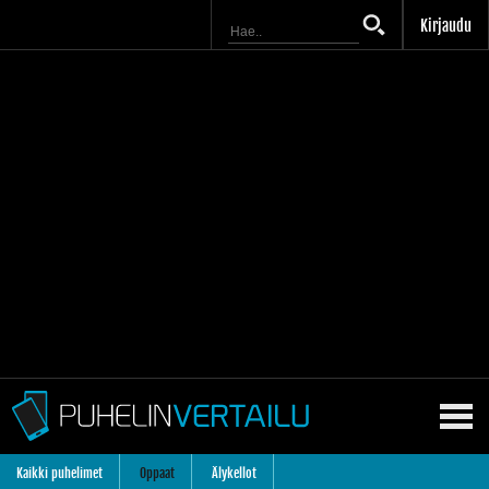
Kirjaudu
Kaikki puhelimet
Oppaat
Älykellot