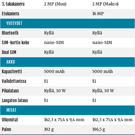
3. takakamera
2 MP (Muu)
2 MP (Makro)
Etukamera
16 MP
YHTEYDET
Bluetooth
Kyllä
Kyllä
SIM-kortin koko
nano-SIM
nano-SIM
Dual SIM
Kyllä
Kyllä
AKKU
Kapasiteetti
5000 mAh
5000 mAh
Vaihdettavissa
Ei
Ei
Pikalataus
Kyllä, 30 W
Kyllä, 30 W
Langaton lataus
Ei
Ei
MITAT
Ulkomitat
162,3 x 75,4 x 9,4 mm
162,3 x 75,4 x 9,4 mm
Paino
192 g
196,5 g