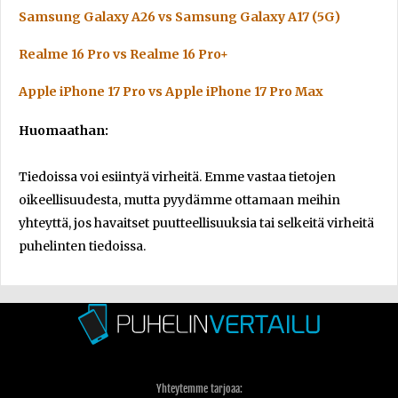
Samsung Galaxy A26 vs Samsung Galaxy A17 (5G)
Realme 16 Pro vs Realme 16 Pro+
Apple iPhone 17 Pro vs Apple iPhone 17 Pro Max
Huomaathan:
Tiedoissa voi esiintyä virheitä. Emme vastaa tietojen
oikeellisuudesta, mutta pyydämme ottamaan meihin
yhteyttä, jos havaitset puutteellisuuksia tai selkeitä virheitä
puhelinten tiedoissa.
Yhteytemme tarjoaa: