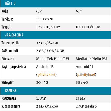
NÄYTTÖ
Koko
6,5"
6,5"
Tarkkuus
1600 x 720
Tyyppi
IPS LCD, 60 Hz
IPS LCD, 60 Hz
JÄRJESTELMÄ
Tallennustila
32 GB
/
64 GB
RAM-muisti
2 GB
/
3 GB
/
4 GB
Piirisarja
MediaTek Helio P35
Mediatek Helio P35
Käyttöjärjestelmä
Android 13
Android 11
(
päivitykset
)
(
päivitykset
)
Yhteydet
3G / 4G
3G / 4G
KAMERAT
Pääkamera
13 MP
13 MP
2. takakamera
2 MP (Makro)
2 MP (Makro)