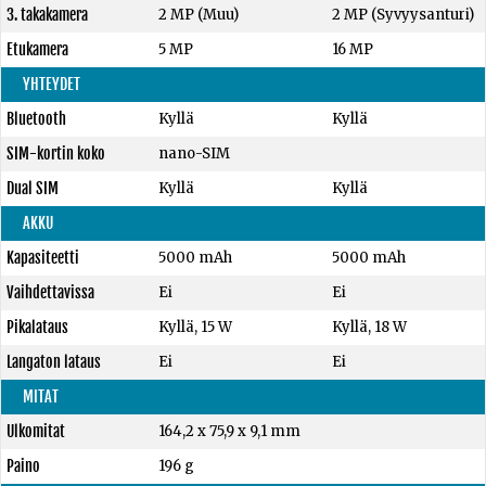
3. takakamera
2 MP (Muu)
2 MP (Syvyysanturi)
Etukamera
5 MP
16 MP
YHTEYDET
Bluetooth
Kyllä
Kyllä
SIM-kortin koko
nano-SIM
Dual SIM
Kyllä
Kyllä
AKKU
Kapasiteetti
5000 mAh
5000 mAh
Vaihdettavissa
Ei
Ei
Pikalataus
Kyllä, 15 W
Kyllä, 18 W
Langaton lataus
Ei
Ei
MITAT
Ulkomitat
164,2 x 75,9 x 9,1 mm
Paino
196 g