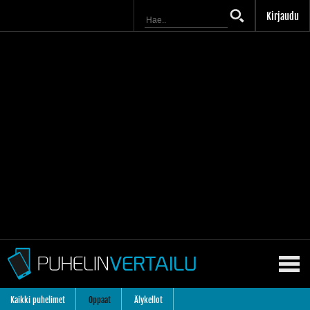
Kirjaudu
Kaikki puhelimet
Oppaat
Älykellot