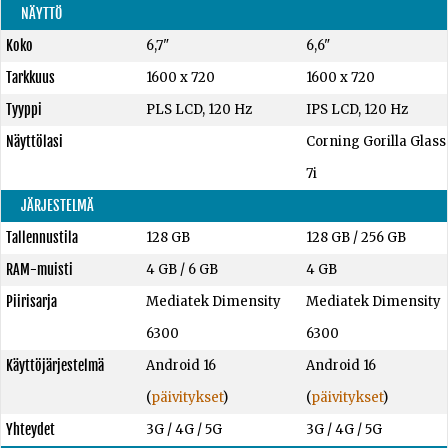
NÄYTTÖ
Koko
6,7"
6,6"
Tarkkuus
1600 x 720
1600 x 720
Tyyppi
PLS LCD, 120 Hz
IPS LCD, 120 Hz
Näyttölasi
Corning Gorilla Glass
7i
JÄRJESTELMÄ
Tallennustila
128 GB
128 GB
/
256 GB
RAM-muisti
4 GB
/
6 GB
4 GB
Piirisarja
Mediatek Dimensity
Mediatek Dimensity
6300
6300
Käyttöjärjestelmä
Android 16
Android 16
(
päivitykset
)
(
päivitykset
)
Yhteydet
3G / 4G / 5G
3G / 4G / 5G