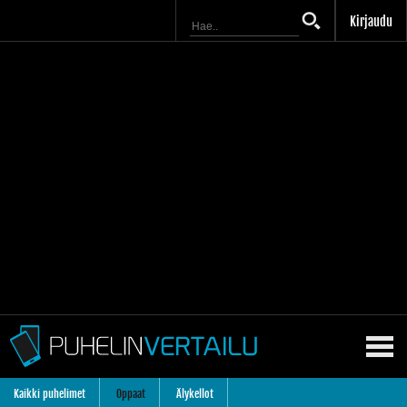
Kirjaudu
Kaikki puhelimet
Oppaat
Älykellot