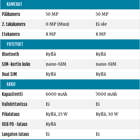
KAMERAT
Pääkamera
50 MP
50 MP
2. takakamera
0 MP (Muu)
Ei ole
Etukamera
8 MP
8 MP
YHTEYDET
Bluetooth
Kyllä
Kyllä
SIM-kortin koko
nano-SIM
nano-SIM
Dual SIM
Kyllä
Kyllä
AKKU
Kapasiteetti
6000 mAh
7000 mAh
Vaihdettavissa
Ei
Ei
Pikalataus
Kyllä, 25 W
Kyllä, 30 W
USB PD -lataus
Kyllä
Langaton lataus
Ei
Ei