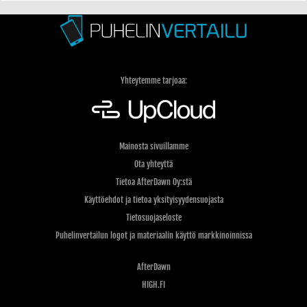
Yhteytemme tarjoaa:
Mainosta sivuillamme
Ota yhteyttä
Tietoa AfterDawn Oy:stä
Käyttöehdot ja tietoa yksityisyydensuojasta
Tietosuojaseloste
Puhelinvertailun logot ja materiaalin käyttö markkinoinnissa
AfterDawn
HIGH.FI