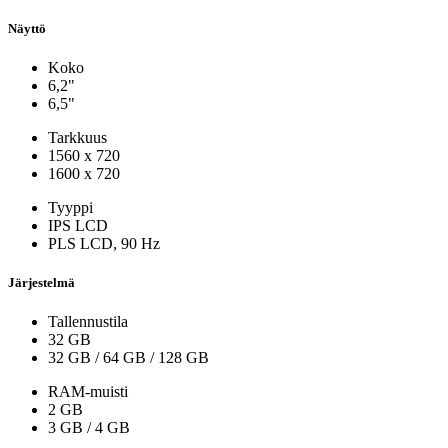
Näyttö
Koko
6,2"
6,5"
Tarkkuus
1560 x 720
1600 x 720
Tyyppi
IPS LCD
PLS LCD, 90 Hz
Järjestelmä
Tallennustila
32 GB
32 GB
/
64 GB
/
128 GB
RAM-muisti
2 GB
3 GB
/
4 GB