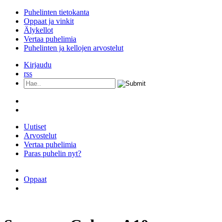
Puhelinten tietokanta
Oppaat ja vinkit
Älykellot
Vertaa puhelimia
Puhelinten ja kellojen arvostelut
Kirjaudu
rss
Uutiset
Arvostelut
Vertaa puhelimia
Paras puhelin nyt?
Kaikki puhelimet
Oppaat
Älykellot