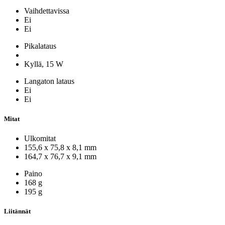
Vaihdettavissa
Ei
Ei
Pikalataus
Kyllä, 15 W
Langaton lataus
Ei
Ei
Mitat
Ulkomitat
155,6 x 75,8 x 8,1 mm
164,7 x 76,7 x 9,1 mm
Paino
168 g
195 g
Liitännät