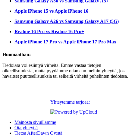
Samsung Galaxy A56 vs Samsung Galaxy A57
Apple iPhone 15 vs Apple iPhone 16
Samsung Galaxy A26 vs Samsung Galaxy A17 (5G)
Realme 16 Pro vs Realme 16 Pro+
Apple iPhone 17 Pro vs Apple iPhone 17 Pro Max
Huomaathan:
Tiedoissa voi esiintyä virheitä. Emme vastaa tietojen
oikeellisuudesta, mutta pyydämme ottamaan meihin yhteyttä, jos
havaitset puutteellisuuksia tai selkeitä virheitä puhelinten tiedoissa.
Yhteytemme tarjoaa:
Mainosta sivuillamme
Ota yhteyttä
Tietoa AfterDawn Oy:stä