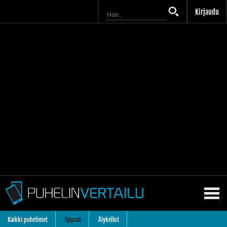
Kirjaudu
Kaikki puhelimet
Oppaat
Älykellot