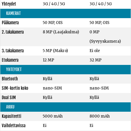
Yhteydet
3G / 4G / 5G
3G / 4G / 5G
KAMERAT
Pääkamera
50 MP, OIS
50 MP, OIS
2. takakamera
8 MP (Laajakulma)
0 MP
(Syvyyskamera)
3. takakamera
5 MP (Makro)
Ei ole
Etukamera
12 MP
32 MP
YHTEYDET
Bluetooth
Kyllä
Kyllä
SIM-kortin koko
nano-SIM
nano-SIM
Dual SIM
Kyllä
Kyllä
AKKU
Kapasiteetti
5000 mAh
8000 mAh
Vaihdettavissa
Ei
Ei