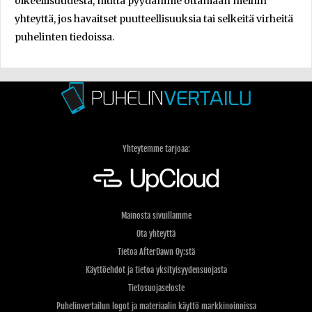
oikeellisuudesta, mutta pyydämme ottamaan meihin
yhteyttä, jos havaitset puutteellisuuksia tai selkeitä virheitä
puhelinten tiedoissa.
Yhteytemme tarjoaa:
Mainosta sivuillamme
Ota yhteyttä
Tietoa AfterDawn Oy:stä
Käyttöehdot ja tietoa yksityisyydensuojasta
Tietosuojaseloste
Puhelinvertailun logot ja materiaalin käyttö markkinoinnissa