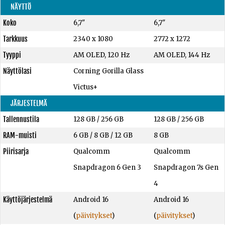
NÄYTTÖ
Koko
6,7"
6,7"
Tarkkuus
2340 x 1080
2772 x 1272
Tyyppi
AM OLED, 120 Hz
AM OLED, 144 Hz
Näyttölasi
Corning Gorilla Glass
Victus+
JÄRJESTELMÄ
Tallennustila
128 GB
/
256 GB
128 GB
/
256 GB
RAM-muisti
6 GB
/
8 GB
/
12 GB
8 GB
Piirisarja
Qualcomm
Qualcomm
Snapdragon 6 Gen 3
Snapdragon 7s Gen
4
Käyttöjärjestelmä
Android 16
Android 16
(
päivitykset
)
(
päivitykset
)