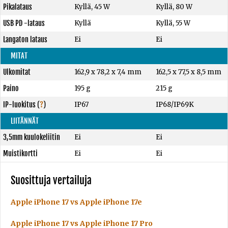
Pikalataus
Kyllä, 45 W
Kyllä, 80 W
USB PD -lataus
Kyllä
Kyllä, 55 W
Langaton lataus
Ei
Ei
MITAT
Ulkomitat
162,9 x 78,2 x 7,4 mm
162,5 x 77,5 x 8,5 mm
Paino
195 g
215 g
IP-luokitus
(
?
)
IP67
IP68/IP69K
LIITÄNNÄT
3,5mm kuulokeliitin
Ei
Ei
Muistikortti
Ei
Ei
Suosittuja vertailuja
Apple iPhone 17 vs Apple iPhone 17e
Apple iPhone 17 vs Apple iPhone 17 Pro