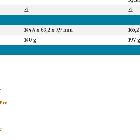
Ei
Ei
144,4 x 69,2 x 7,9 mm
165,2
140 g
197 
e
 Pro
e