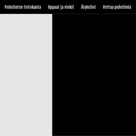
Puhelinten tietokanta
Oppaat ja vinkit
Älykellot
Vertaa puhelimia