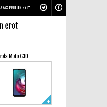
PARAS PUHELIN NYT?
n erot
rola Moto G30