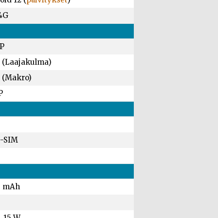
 4G
P
 (Laajakulma)
 (Makro)
P
-SIM
0 mAh
, 15 W