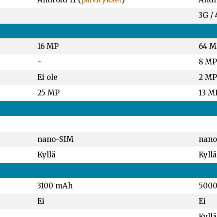
3G /
16 MP
64 M
-
8 MP
Ei ole
2 MP
25 MP
13 M
nano-SIM
nano
Kyllä
Kyllä
3100 mAh
500
Ei
Ei
Kyllä