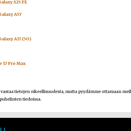
alaxy S25 FE
alaxy A57
alaxy A17 (5G)
e 17 Pro Max
e vastaa tietojen oikeellisuudesta, mutta pyydämme ottamaan meihi
 puhelinten tiedoissa.