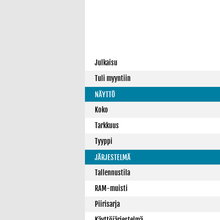
Julkaisu
Tuli myyntiin
NÄYTTÖ
Koko
Tarkkuus
Tyyppi
JÄRJESTELMÄ
Tallennustila
RAM-muisti
Piirisarja
Käyttöjärjestelmä