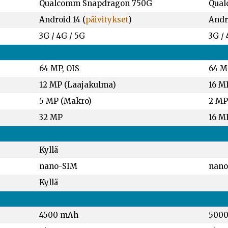
Qualcomm Snapdragon 750G
Qual
Android 14 (
päivitykset
)
Andro
3G / 4G / 5G
3G / 
64 MP, OIS
64 M
12 MP (Laajakulma)
16 M
5 MP (Makro)
2 MP
32 MP
16 M
Kyllä
nano-SIM
nano
Kyllä
4500 mAh
500