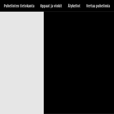
Puhelinten tietokanta
Oppaat ja vinkit
Älykellot
Vertaa puhelimia