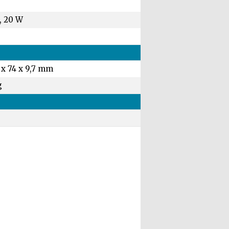
, 20 W
 x 74 x 9,7 mm
g