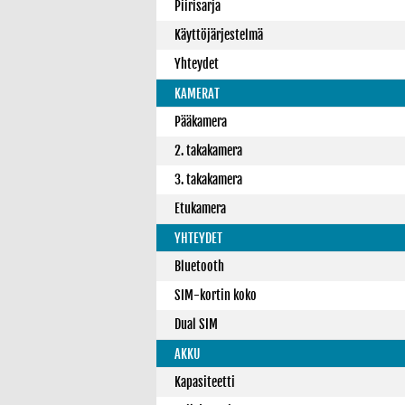
Piirisarja
Käyttöjärjestelmä
Yhteydet
KAMERAT
Pääkamera
2. takakamera
3. takakamera
Etukamera
YHTEYDET
Bluetooth
SIM-kortin koko
Dual SIM
AKKU
Kapasiteetti