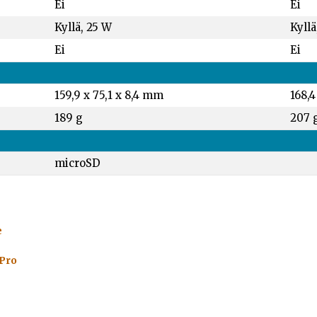
Ei
Ei
Kyllä, 25 W
Kyllä
Ei
Ei
159,9 x 75,1 x 8,4 mm
168,4
189 g
207 
microSD
e
 Pro