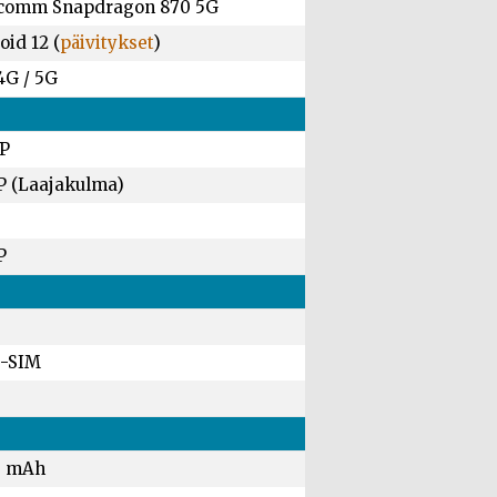
comm Snapdragon 870 5G
id 12 (
päivitykset
)
4G / 5G
P
P (Laajakulma)
P
-SIM
0 mAh