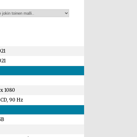
021
021
 x 1080
LCD, 90 Hz
GB