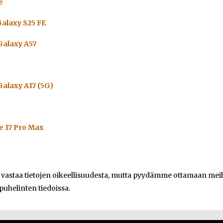
e
alaxy S25 FE
alaxy A57
alaxy A17 (5G)
e 17 Pro Max
e vastaa tietojen oikeellisuudesta, mutta pyydämme ottamaan meihi
 puhelinten tiedoissa.