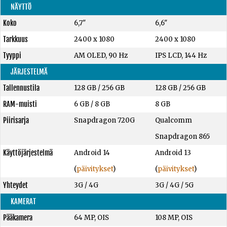
NÄYTTÖ
Koko
6,7"
6,6"
Tarkkuus
2400 x 1080
2400 x 1080
Tyyppi
AM OLED, 90 Hz
IPS LCD, 144 Hz
JÄRJESTELMÄ
Tallennustila
128 GB
/
256 GB
128 GB
/
256 GB
RAM-muisti
6 GB
/
8 GB
8 GB
Piirisarja
Snapdragon 720G
Qualcomm
Snapdragon 865
Käyttöjärjestelmä
Android 14
Android 13
(
päivitykset
)
(
päivitykset
)
Yhteydet
3G / 4G
3G / 4G / 5G
KAMERAT
Pääkamera
64 MP, OIS
108 MP, OIS