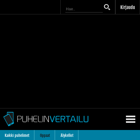
Kirjaudu
Kaikki puhelimet
Oppaat
Älykellot