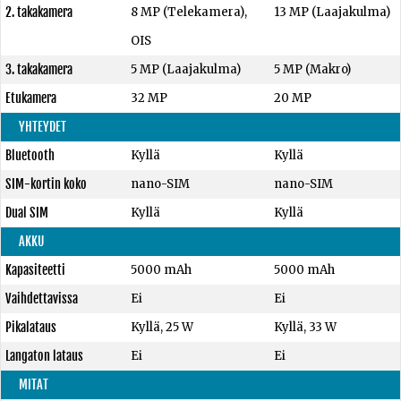
2. takakamera
8 MP (Telekamera),
13 MP (Laajakulma)
OIS
3. takakamera
5 MP (Laajakulma)
5 MP (Makro)
Etukamera
32 MP
20 MP
YHTEYDET
Bluetooth
Kyllä
Kyllä
SIM-kortin koko
nano-SIM
nano-SIM
Dual SIM
Kyllä
Kyllä
AKKU
Kapasiteetti
5000 mAh
5000 mAh
Vaihdettavissa
Ei
Ei
Pikalataus
Kyllä, 25 W
Kyllä, 33 W
Langaton lataus
Ei
Ei
MITAT