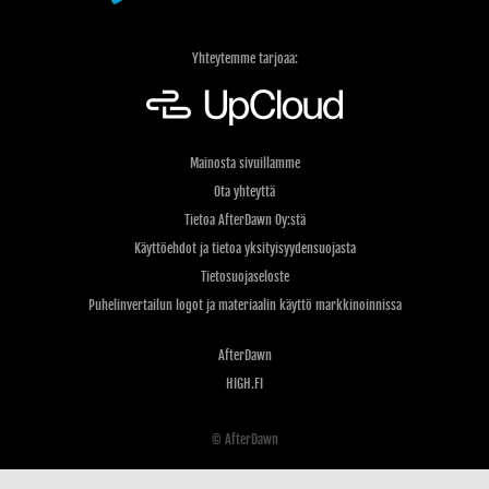
Yhteytemme tarjoaa:
Mainosta sivuillamme
Ota yhteyttä
Tietoa AfterDawn Oy:stä
Käyttöehdot ja tietoa yksityisyydensuojasta
Tietosuojaseloste
Puhelinvertailun logot ja materiaalin käyttö markkinoinnissa
AfterDawn
HIGH.FI
© AfterDawn