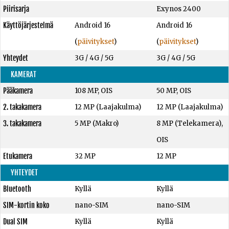
Piirisarja
Exynos 2400
Käyttöjärjestelmä
Android 16
Android 16
(
päivitykset
)
(
päivitykset
)
Yhteydet
3G / 4G / 5G
3G / 4G / 5G
KAMERAT
Pääkamera
108 MP, OIS
50 MP, OIS
2. takakamera
12 MP (Laajakulma)
12 MP (Laajakulma)
3. takakamera
5 MP (Makro)
8 MP (Telekamera),
OIS
Etukamera
32 MP
12 MP
YHTEYDET
Bluetooth
Kyllä
Kyllä
SIM-kortin koko
nano-SIM
nano-SIM
Dual SIM
Kyllä
Kyllä