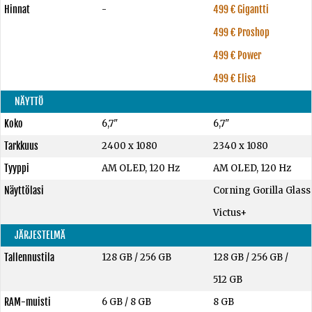
Hinnat
-
499 € Gigantti
499 € Proshop
499 € Power
499 € Elisa
NÄYTTÖ
Koko
6,7"
6,7"
Tarkkuus
2400 x 1080
2340 x 1080
Tyyppi
AM OLED, 120 Hz
AM OLED, 120 Hz
Näyttölasi
Corning Gorilla Glass
Victus+
JÄRJESTELMÄ
Tallennustila
128 GB
/
256 GB
128 GB
/
256 GB
/
512 GB
RAM-muisti
6 GB
/
8 GB
8 GB