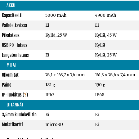
AKKU
Kapasiteetti
5000 mAh
4900 mAh
Vaihdettavissa
Ei
Ei
Pikalataus
Kyllä, 25 W
Kyllä, 45 W
USB PD -lataus
Kyllä
Langaton lataus
Ei
Kyllä, 25 W
MITAT
Ulkomitat
76,1 x 163,7 x 7,6 mm
161,3 x 76,6 x 7,4 mm
Paino
181 g
190 g
IP-luokitus
(
?
)
IP67
IP68
LIITÄNNÄT
3,5mm kuulokeliitin
Ei
Ei
Muistikortti
microSD
Ei