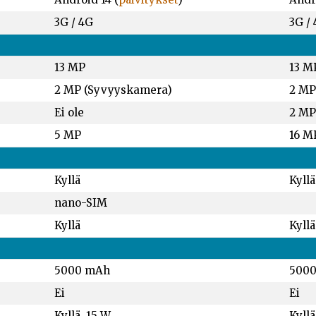
3G / 4G
3G /
13 MP
13 M
2 MP (Syvyyskamera)
2 MP
Ei ole
2 MP
5 MP
16 M
Kyllä
Kyllä
nano-SIM
Kyllä
Kyllä
5000 mAh
500
Ei
Ei
Kyllä, 15 W
Kyllä