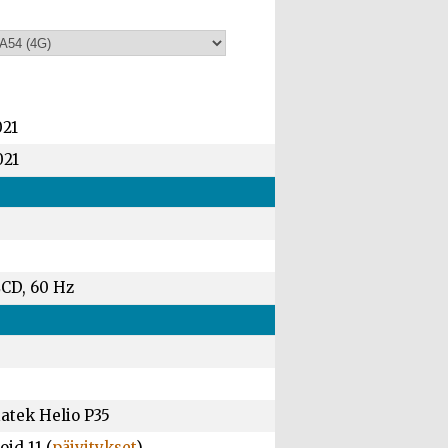
021
021
LCD, 60 Hz
atek Helio P35
id 11 (
päivitykset
)