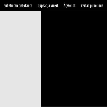
Puhelinten tietokanta
Oppaat ja vinkit
Älykellot
Vertaa puhelimia