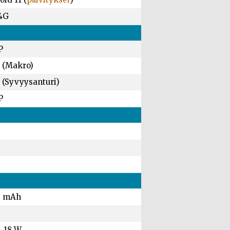
 4G
P
 (Makro)
 (Syvyysanturi)
P
0 mAh
, 18 W