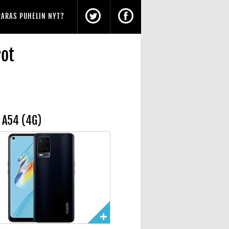
PARAS PUHELIN NYT?
rot
 A54 (4G)