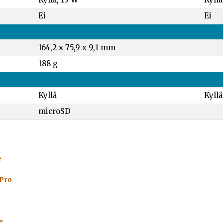
Ei
Ei
164,2 x 75,9 x 9,1 mm
188 g
Kyllä
Kyllä
microSD
e
 Pro
e