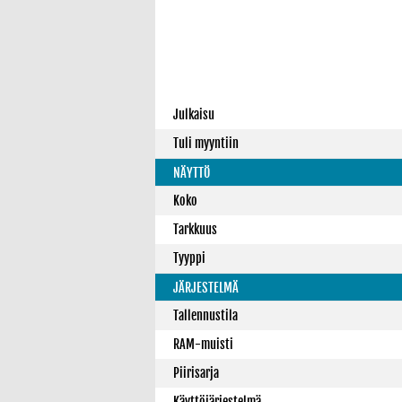
Julkaisu
Tuli myyntiin
NÄYTTÖ
Koko
Tarkkuus
Tyyppi
JÄRJESTELMÄ
Tallennustila
RAM-muisti
Piirisarja
Käyttöjärjestelmä