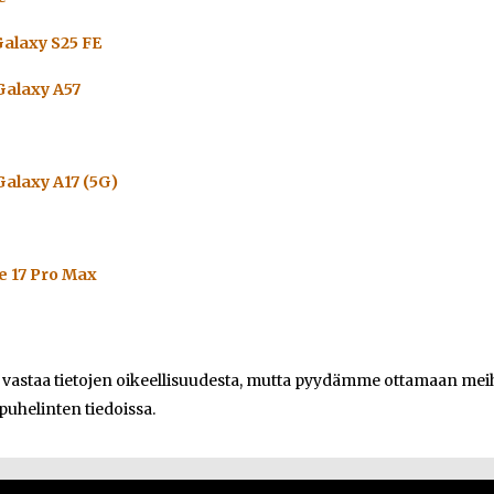
alaxy S25 FE
alaxy A57
alaxy A17 (5G)
e 17 Pro Max
e vastaa tietojen oikeellisuudesta, mutta pyydämme ottamaan meihi
 puhelinten tiedoissa.