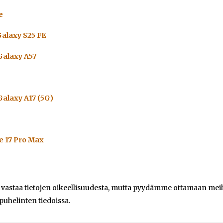
e
alaxy S25 FE
alaxy A57
alaxy A17 (5G)
e 17 Pro Max
e vastaa tietojen oikeellisuudesta, mutta pyydämme ottamaan meihi
 puhelinten tiedoissa.