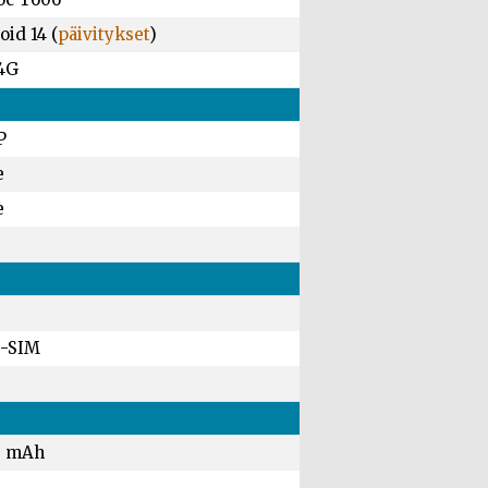
id 14 (
päivitykset
)
 4G
P
e
e
-SIM
0 mAh