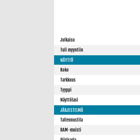
Julkaisu
Tuli myyntiin
NÄYTTÖ
Koko
Tarkkuus
Tyyppi
Näyttölasi
JÄRJESTELMÄ
Tallennustila
RAM-muisti
Piirisarja