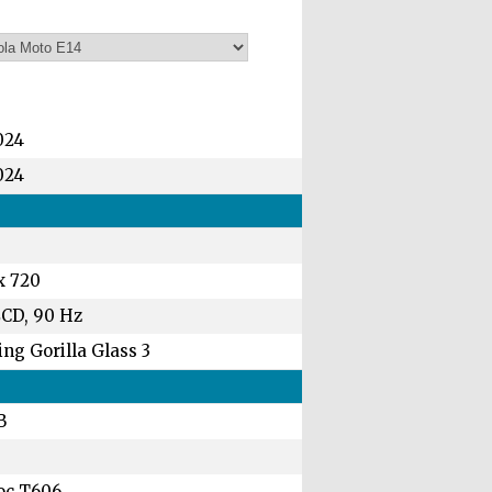
024
024
x 720
LCD, 90 Hz
ng Gorilla Glass 3
B
oc T606