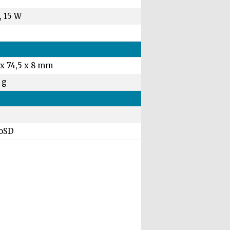
, 15 W
 x 74,5 x 8 mm
 g
oSD