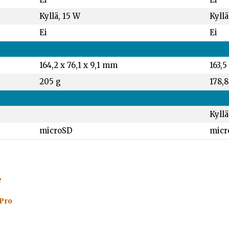
Kyllä, 15 W
Kyllä
Ei
Ei
164,2 x 76,1 x 9,1 mm
163,5
205 g
178,8
Kyllä
microSD
micr
e
 Pro