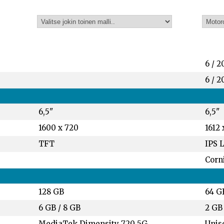
6 / 2
6 / 2
6,5"
6,5"
1600 x 720
1612 
TFT
IPS 
Corni
128 GB
64 G
6 GB
/
8 GB
2 GB
MediaTek Dimensity 720 5G
Unis