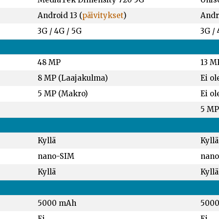
Android 13 (
päivitykset
)
Andro
3G / 4G / 5G
3G /
48 MP
13 M
8 MP (Laajakulma)
Ei ol
5 MP (Makro)
Ei ol
5 MP
Kyllä
Kyllä
nano-SIM
nano
Kyllä
Kyllä
5000 mAh
500
Ei
Ei