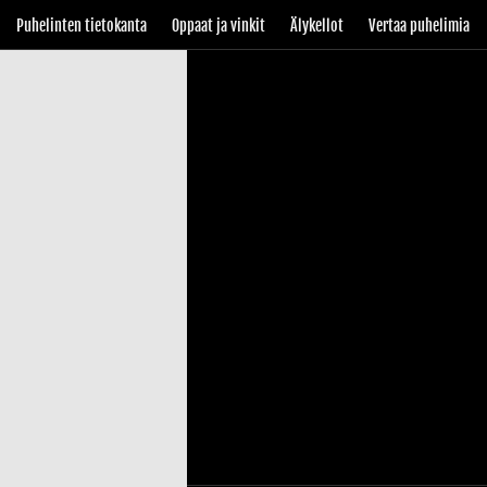
Puhelinten tietokanta
Oppaat ja vinkit
Älykellot
Vertaa puhelimia