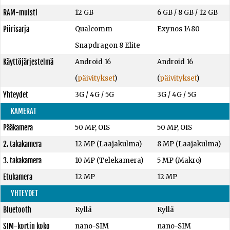
RAM-muisti
12 GB
6 GB
/
8 GB
/
12 GB
Piirisarja
Qualcomm
Exynos 1480
Snapdragon 8 Elite
Käyttöjärjestelmä
Android 16
Android 16
(
päivitykset
)
(
päivitykset
)
Yhteydet
3G / 4G / 5G
3G / 4G / 5G
KAMERAT
Pääkamera
50 MP, OIS
50 MP, OIS
2. takakamera
12 MP (Laajakulma)
8 MP (Laajakulma)
3. takakamera
10 MP (Telekamera)
5 MP (Makro)
Etukamera
12 MP
12 MP
YHTEYDET
Bluetooth
Kyllä
Kyllä
SIM-kortin koko
nano-SIM
nano-SIM