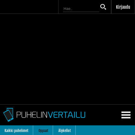
Kirjaudu
Kaikki puhelimet
Oppaat
Älykellot