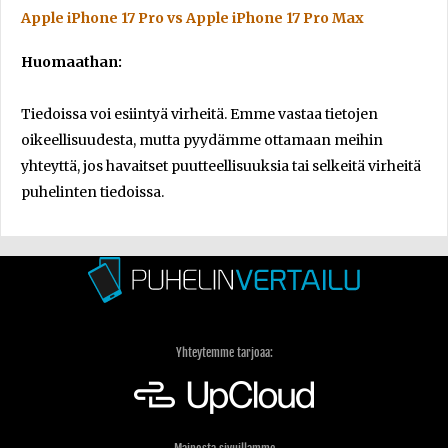
Apple iPhone 17 Pro vs Apple iPhone 17 Pro Max
Huomaathan:
Tiedoissa voi esiintyä virheitä. Emme vastaa tietojen
oikeellisuudesta, mutta pyydämme ottamaan meihin
yhteyttä, jos havaitset puutteellisuuksia tai selkeitä virheitä
puhelinten tiedoissa.
Yhteytemme tarjoaa: