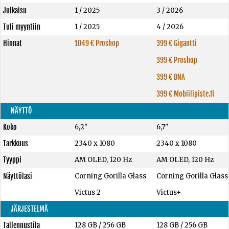
Julkaisu
1 / 2025
3 / 2026
Tuli myyntiin
1 / 2025
4 / 2026
Hinnat
1049 € Proshop
399 € Gigantti
399 € Proshop
399 € DNA
399 € Mobiilipiste.fi
NÄYTTÖ
Koko
6,2"
6,7"
Tarkkuus
2340 x 1080
2340 x 1080
Tyyppi
AM OLED, 120 Hz
AM OLED, 120 Hz
Näyttölasi
Corning Gorilla Glass
Corning Gorilla Glass
Victus 2
Victus+
JÄRJESTELMÄ
Tallennustila
128 GB
/
256 GB
128 GB
/
256 GB