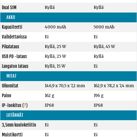
Dual SIM
Kyllä
Kyllä
AKKU
Kapasiteetti
4000 mAh
5000 mAh
Vaihdettavissa
Ei
Ei
Pikalataus
Kyllä, 25 W
Kyllä, 45 W
USB PD -lataus
Kyllä, 25 W
Kyllä
Langaton lataus
Kyllä, 15 W
Ei
MITAT
Ulkomitat
146,9 x 70,5 x 7,2 mm
162,9 x 78,2 x 7,4 mm
Paino
162 g
196 g
IP-luokitus
(
?
)
IP68
IP68
LIITÄNNÄT
3,5mm kuulokeliitin
Ei
Ei
Muistikortti
Ei
Ei