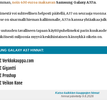
semman,
noin 400 euroa maksavan
Samsung Galaxy A37:n
.
mestä voi suhteellisen helposti päätellä, A37 on seuraaja vuonna 20
se on sisarmalli hieman kalliimmalle, A37:n kanssa yhtäaikaa julkai
uutuuden tavalliseen tapaan käyttöpuhelimeksi parin kuukauden 
köisesti miljoonia myyvä keskihintainen kännykkä oikein on.
NG GALAXY A37 HINNAT:
€ Verkkokauppa.com
€ Gigantti
€ Proshop
€ Veikon Kone
Katso kaikkien kauppojen hinnat
hinnat päivitetty 9.8.2026