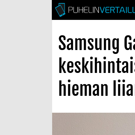
Samsung Ga
keskihinta
hieman liia