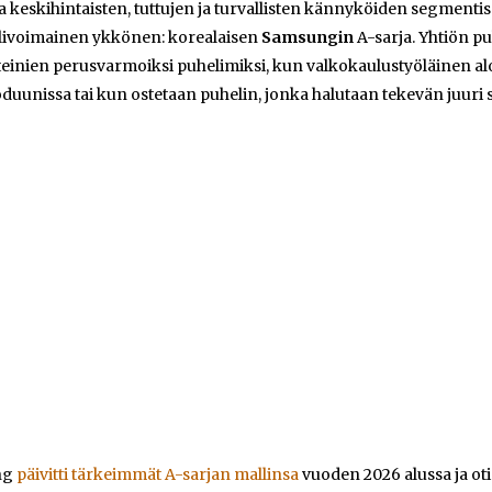
a keskihintaisten, tuttujen ja turvallisten kännyköiden segmentiss
ylivoimainen ykkönen: korealaisen
Samsungin
A-sarja. Yhtiön pu
teinien perusvarmoiksi puhelimiksi, kun valkokaulustyöläinen alo
duunissa tai kun ostetaan puhelin, jonka halutaan tekevän juuri se
ng
päivitti tärkeimmät A-sarjan mallinsa
vuoden 2026 alussa ja ot