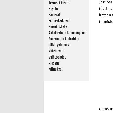
Ja tuoss
Tekniset tiedot
täysin 
Näyttö
Kamerat
käteen 
Esimerkkikuvia
toimisto
Suorituskyky
Akkukesto ja latausnopeus
Samsungin Android ja
päivityslupaus
Yhteenveto
Vaihtoehdot
Plussat
Miinukset
Samsu