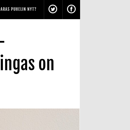
PARAS PUHELIN NYT?
-
ningas on