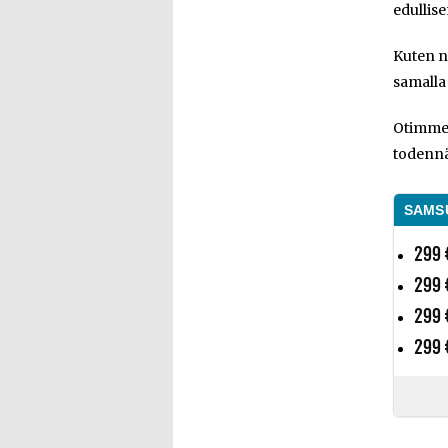
edulli
Kuten ni
samalla 
Otimme 
todennä
SAMSU
299 
299 
299 
299 