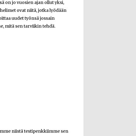
ä on jo vuosien ajan ollut yksi,
helimet ovat niitä, jotka lyödään
ittaa uudet työnsä jossain
, mitä sen tarviikin tehdä.
imme niistä testipenkkiimme sen