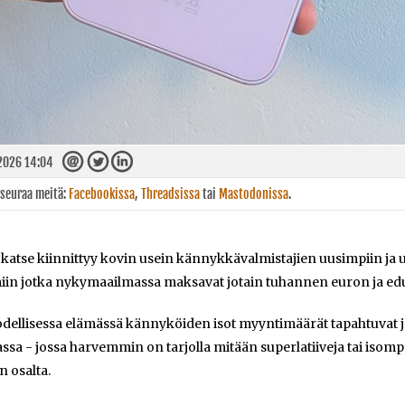
2026 14:04
 seuraa meitä:
Facebookissa
,
Threadsissa
tai
Mastodonissa
.
atse kiinnittyy kovin usein kännykkävalmistajien uusimpiin ja up
iin jotka nykymaailmassa maksavat jotain tuhannen euron ja edu
odellisessa elämässä kännyköiden isot myyntimäärät tapahtuvat 
ssa - jossa harvemmin on tarjolla mitään superlatiiveja tai iso
n osalta.