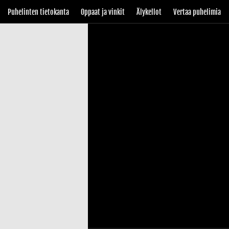
Puhelinten tietokanta
Oppaat ja vinkit
Älykellot
Vertaa puhelimia