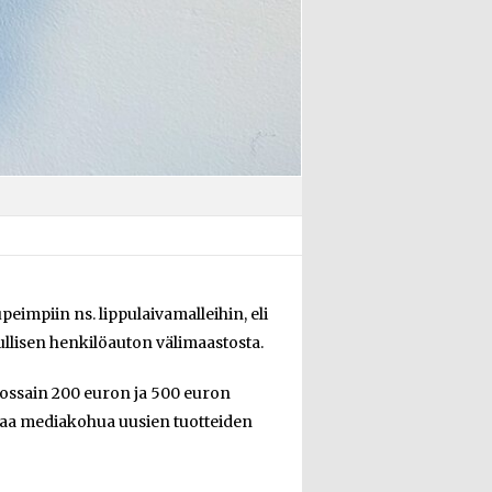
eimpiin ns. lippulaivamalleihin, eli
llisen henkilöauton välimaastosta.
jossain 200 euron ja 500 euron
mpaa mediakohua uusien tuotteiden