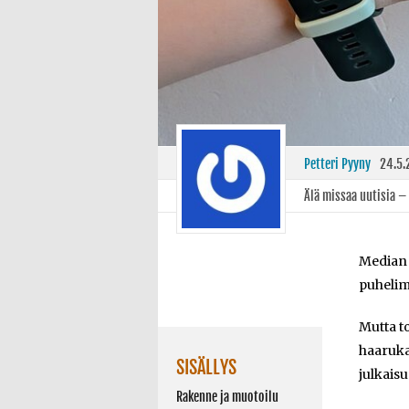
Petteri Pyyny
24.5.
Älä missaa uutisia –
Median k
puhelim
Mutta t
haaruka
SISÄLLYS
julkaisu
Rakenne ja muotoilu