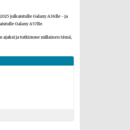
25 julkaistulle Galaxy A36:lle - ja
stulle Galaxy A57:lle.
ajaksi ja tutkimme millainen tämä,