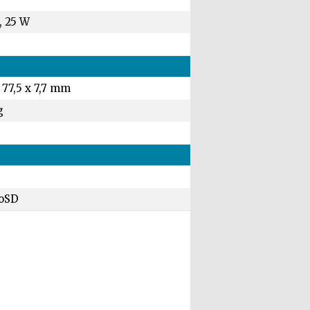
, 25 W
 77,5 x 7,7 mm
g
oSD