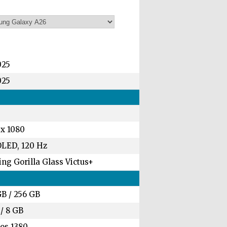
025
025
 x 1080
LED, 120 Hz
ng Gorilla Glass Victus+
GB
/
256 GB
/
8 GB
os 1380