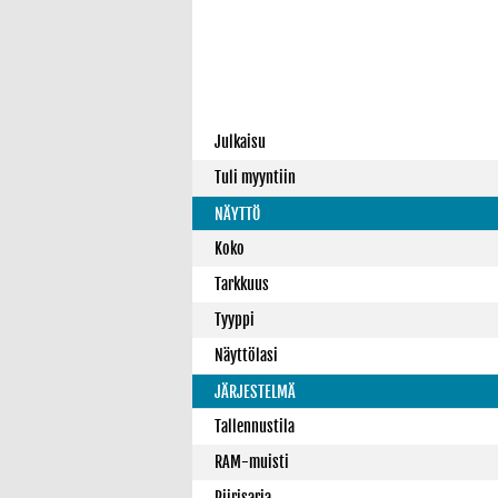
Julkaisu
Tuli myyntiin
NÄYTTÖ
Koko
Tarkkuus
Tyyppi
Näyttölasi
JÄRJESTELMÄ
Tallennustila
RAM-muisti
Piirisarja