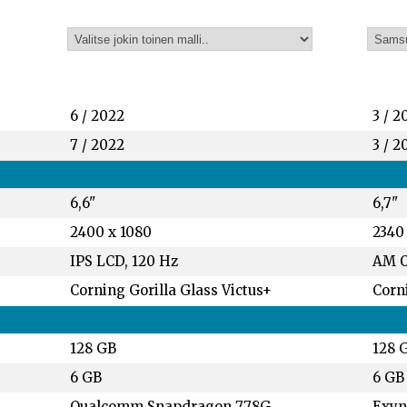
6 / 2022
3 / 2
7 / 2022
3 / 2
6,6"
6,7"
2400 x 1080
2340
IPS LCD, 120 Hz
AM O
Corning Gorilla Glass Victus+
Corni
128 GB
128 
6 GB
6 GB
Qualcomm Snapdragon 778G
Exyn