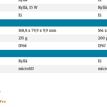
Kyllä, 15 W
Kyllä
Ei
Ei
168,8 x 79,9 x 9,9 mm
164 x
235 g
200 
IP68
IP67
Kyllä
Ei
microSD
micr
e
 Pro