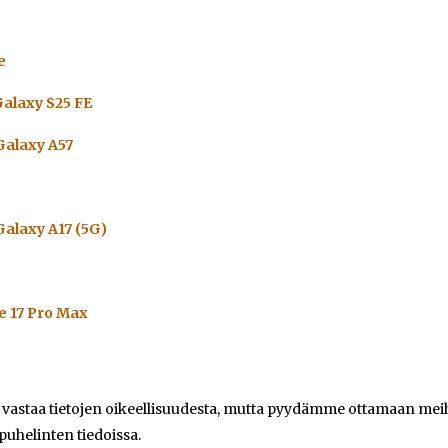
e
alaxy S25 FE
alaxy A57
alaxy A17 (5G)
e 17 Pro Max
e vastaa tietojen oikeellisuudesta, mutta pyydämme ottamaan meihi
 puhelinten tiedoissa.