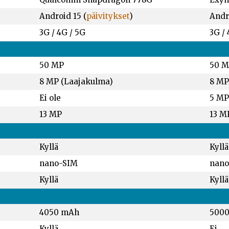
Android 15 (
päivitykset
)
Andro
3G / 4G / 5G
3G / 
50 MP
50 M
8 MP (Laajakulma)
8 MP
Ei ole
5 MP
13 MP
13 M
Kyllä
Kyllä
nano-SIM
nano
Kyllä
Kyllä
4050 mAh
500
Kyllä
Ei