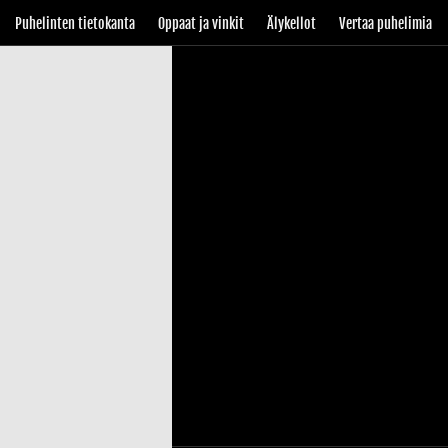
Puhelinten tietokanta
Oppaat ja vinkit
Älykellot
Vertaa puhelimia