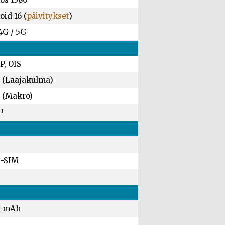
id 16 (
päivitykset
)
4G / 5G
P, OIS
 (Laajakulma)
 (Makro)
P
-SIM
0 mAh