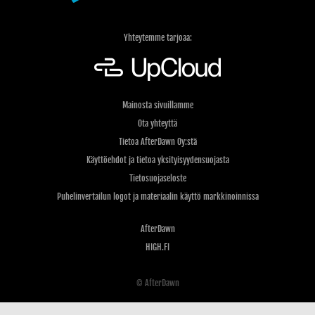
Yhteytemme tarjoaa:
Mainosta sivuillamme
Ota yhteyttä
Tietoa AfterDawn Oy:stä
Käyttöehdot ja tietoa yksityisyydensuojasta
Tietosuojaseloste
Puhelinvertailun logot ja materiaalin käyttö markkinoinnissa
AfterDawn
HIGH.FI
© AfterDawn