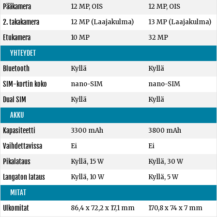
Pääkamera
12 MP, OIS
12 MP, OIS
2. takakamera
12 MP (Laajakulma)
13 MP (Laajakulma)
Etukamera
10 MP
32 MP
YHTEYDET
Bluetooth
Kyllä
Kyllä
SIM-kortin koko
nano-SIM
nano-SIM
Dual SIM
Kyllä
Kyllä
AKKU
Kapasiteetti
3300 mAh
3800 mAh
Vaihdettavissa
Ei
Ei
Pikalataus
Kyllä, 15 W
Kyllä, 30 W
Langaton lataus
Kyllä, 10 W
Kyllä, 5 W
MITAT
Ulkomitat
86,4 x 72,2 x 17,1 mm
170,8 x 74 x 7 mm