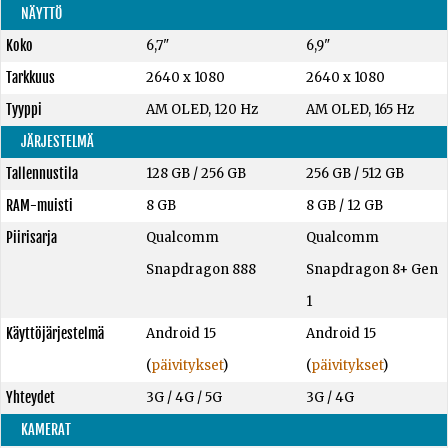
NÄYTTÖ
Koko
6,7"
6,9"
Tarkkuus
2640 x 1080
2640 x 1080
Tyyppi
AM OLED, 120 Hz
AM OLED, 165 Hz
JÄRJESTELMÄ
Tallennustila
128 GB
/
256 GB
256 GB
/
512 GB
RAM-muisti
8 GB
8 GB
/
12 GB
Piirisarja
Qualcomm
Qualcomm
Snapdragon 888
Snapdragon 8+ Gen
1
Käyttöjärjestelmä
Android 15
Android 15
(
päivitykset
)
(
päivitykset
)
Yhteydet
3G / 4G / 5G
3G / 4G
KAMERAT