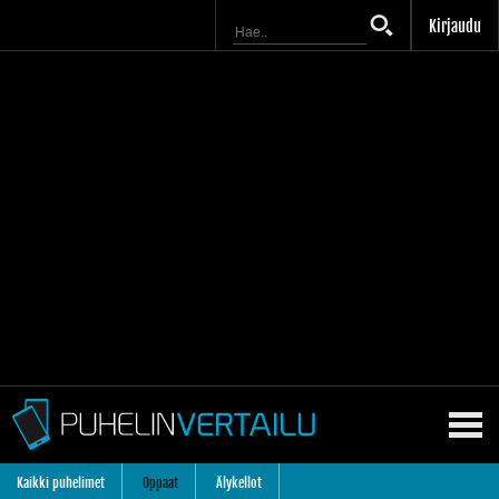
Kirjaudu
Kaikki puhelimet
Oppaat
Älykellot