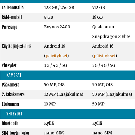
Tallennustila
128 GB
/
256 GB
512 GB
RAM-muisti
8 GB
16 GB
Piirisarja
Exynos 2400
Qualcomm
Snapdragon 8 Elite
Käyttöjärjestelmä
Android 16
Android 16
(
päivitykset
)
(
päivitykset
)
Yhteydet
3G / 4G / 5G
3G / 4G / 5G
KAMERAT
Pääkamera
50 MP, OIS
50 MP, OIS
2. takakamera
12 MP (Laajakulma)
50 MP (Laajakulma)
Etukamera
10 MP
50 MP
YHTEYDET
Bluetooth
Kyllä
Kyllä
SIM-kortin koko
nano-SIM
nano-SIM