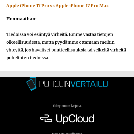
Apple iPhone 17 Pro vs Apple iPhone 17 Pro Max
Huomaathan:
Tiedoissa voi esiintyä virheitä. Emme vastaa tietojen
oikeellisuudesta, mutta pyydämme ottamaan meihin
yhteyttä, jos havaitset puutteellisuuksia tai selkeitä virheitä
puhelinten tiedoissa.
Yhteytemme tarjoaa: