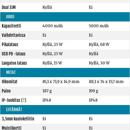
Dual SIM
Kyllä
Ei
AKKU
Kapasiteetti
4000 mAh
5000 mAh
Vaihdettavissa
Ei
Ei
Pikalataus
Kyllä, 25 W
Kyllä, 68 W
USB PD -lataus
Kyllä, 25 W
Kyllä
Langaton lataus
Kyllä, 15 W
Kyllä, 30 W
MITAT
Ulkomitat
85,1 x 71,9 x 14,9 mm
88,1 x 74 x 15,7 mm
Paino
187 g
199 g
IP-luokitus
(
?
)
IP48
IP48
LIITÄNNÄT
3,5mm kuulokeliitin
Ei
Ei
Muistikortti
Ei
Ei