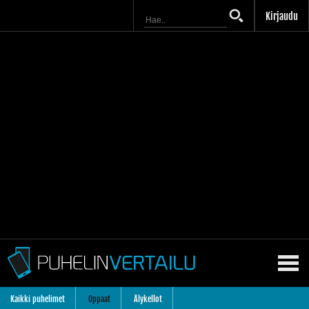
Kirjaudu
Kaikki puhelimet
Oppaat
Älykellot