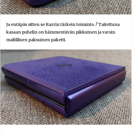
Ja entäpäs sitten se Razrin tärkein toiminto..? Taitettuna
kasaan puhelin on hämmentävän pikkuinen ja varsin
maltillisen paksuinen paketti.