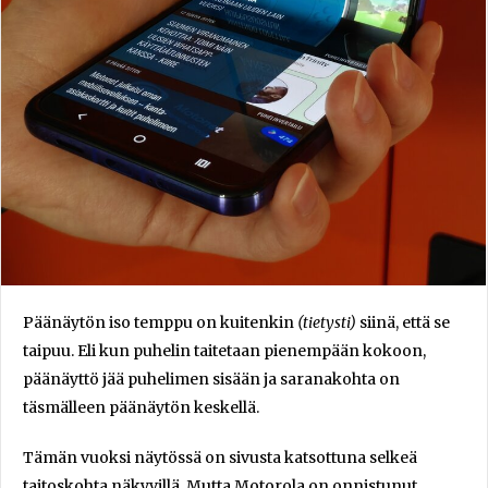
Päänäytön iso temppu on kuitenkin
(tietysti)
siinä, että se
taipuu. Eli kun puhelin taitetaan pienempään kokoon,
päänäyttö jää puhelimen sisään ja saranakohta on
täsmälleen päänäytön keskellä.
Tämän vuoksi näytössä on sivusta katsottuna selkeä
taitoskohta näkyvillä. Mutta Motorola on onnistunut