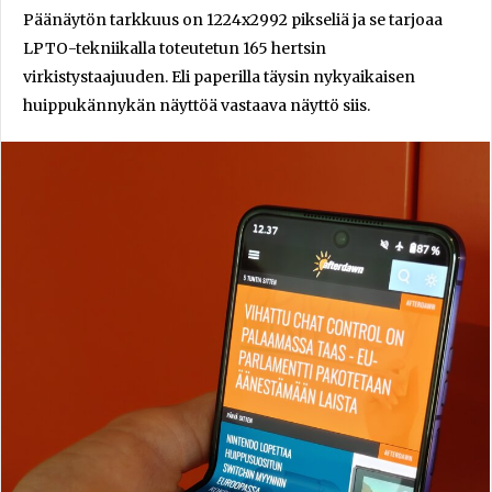
Päänäytön tarkkuus on 1224x2992 pikseliä ja se tarjoaa
LPTO-tekniikalla toteutetun 165 hertsin
virkistystaajuuden. Eli paperilla täysin nykyaikaisen
huippukännykän näyttöä vastaava näyttö siis.