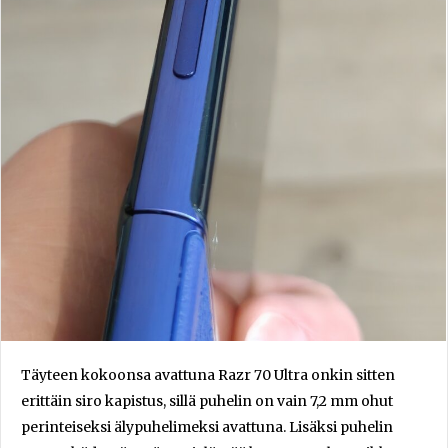
Täyteen kokoonsa avattuna Razr 70 Ultra onkin sitten
erittäin siro kapistus, sillä puhelin on vain 7,2 mm ohut
perinteiseksi älypuhelimeksi avattuna. Lisäksi puhelin