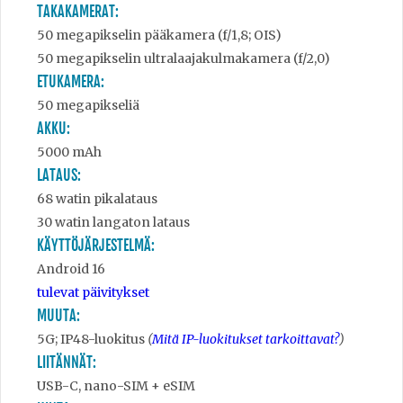
TAKAKAMERAT:
50 megapikselin pääkamera (f/1,8; OIS)
50 megapikselin ultralaajakulmakamera (f/2,0)
ETUKAMERA:
50 megapikseliä
AKKU:
5000 mAh
LATAUS:
68 watin pikalataus
30 watin langaton lataus
KÄYTTÖJÄRJESTELMÄ:
Android 16
tulevat päivitykset
MUUTA:
5G; IP48-luokitus
(
Mitä IP-luokitukset tarkoittavat?
)
LIITÄNNÄT:
USB-C, nano-SIM + eSIM