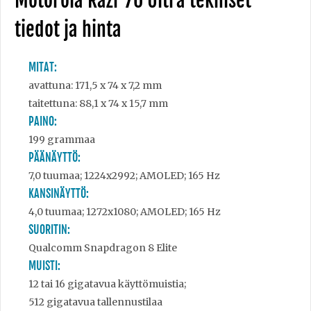
Motorola Razr 70 Ultra tekniset
tiedot ja hinta
MITAT:
avattuna: 171,5 x 74 x 7,2 mm
taitettuna: 88,1 x 74 x 15,7 mm
PAINO:
199 grammaa
PÄÄNÄYTTÖ:
7,0 tuumaa; 1224x2992; AMOLED; 165 Hz
KANSINÄYTTÖ:
4,0 tuumaa; 1272x1080; AMOLED; 165 Hz
SUORITIN:
Qualcomm Snapdragon 8 Elite
MUISTI:
12 tai 16 gigatavua käyttömuistia;
512 gigatavua tallennustilaa