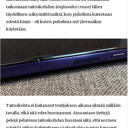
taikomaan taitoskohdan
(englanniksi crease)
lähes
täydellisen näkymättömäksi, kun puhelinta katsotaan
edestä käsin - eli kuten puhelinta nyt yleensäkin
käytetään.
Taitoskohta ei haitannut testijakson aikana silmää millään
tavalla, eikä sitä edes huomannut. Ainoastaan tiettyjä
pelejä pelatessa taitoskohdan huomasi siitä, että sormea
näyttöä pitkin kuljetettaessa taitoskohta tuntuu kevyesti