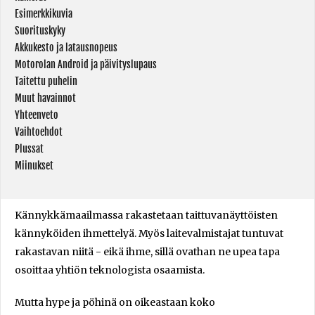
Esimerkkikuvia
Suorituskyky
Akkukesto ja latausnopeus
Motorolan Android ja päivityslupaus
Taitettu puhelin
Muut havainnot
Yhteenveto
Vaihtoehdot
Plussat
Miinukset
Kännykkämaailmassa rakastetaan taittuvanäyttöisten
kännyköiden ihmettelyä. Myös laitevalmistajat tuntuvat
rakastavan niitä - eikä ihme, sillä ovathan ne upea tapa
osoittaa yhtiön teknologista osaamista.
Mutta hype ja pöhinä on oikeastaan koko