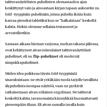
taittuvanäyttöisten puhelinten olemassaolon ajan
keskittynyt vain ja ainoastaan kirjan tapaan aukeaviin ns.
fold -tyyppisiin puhelimiin, joissa puhelin ikään kuin
kasvaa pieneksi tabletiksi kun se "halkaistaan" keskeltä
kahtia. Mekin olemme sellaisia testanneet ja
arvostelleetkin.
Samaan aikaan hieman varjossa, nurkan takana piilossa,
ovat kehittyneet aivan toisenlaiset taittuvanäyttöiset
puhelimet, eli ns.
flip-puhelimet
eli modernit
simpukkapuhelimet.
Niiden idea poikkeaa täysin fold-tyyppisistä
sisaruksistaan: ne eivät yritäkään tuoda tarjolle tavallista
älypuhelinta isompaa näyttöä, vaan ne pyrkivät
ratkaisemaan aivan erilaisen ongelman. Ne taittuvat
keskeltä kahtia, tavanomaista kännykkää huomattavasti
pienempään tilaan. Eli aivan samalla tavalla kuin