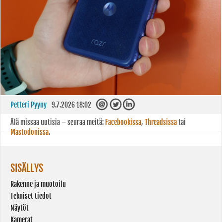
Petteri Pyyny
9.7.2026 18:02
Älä missaa uutisia – seuraa meitä:
Facebookissa
,
Threadsissa
tai
Mastodonissa
.
SISÄLLYS
Rakenne ja muotoilu
Tekniset tiedot
Näytöt
Kamerat