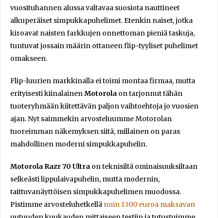
vuosituhannen alussa valtavaa suosiota nauttineet
alkuperäiset simpukkapuhelimet. Etenkin naiset, jotka
kiroavat naisten farkkujen onnettoman pieniä taskuja,
tuntuvat jossain määrin ottaneen flip-tyyliset puhelimet
omakseen.
Flip-luurien markkinalla ei toimi montaa firmaa, mutta
erityisesti kiinalainen
Motorola
on tarjonnut tähän
tuoteryhmään kiitettävän paljon vaihtoehtoja jo vuosien
ajan. Nyt saimmekin arvosteluumme Motorolan
tuoreimman näkemyksen siitä, millainen on paras
mahdollinen moderni simpukkapuhelin.
Motorola Razr 70 Ultra
on teknisiltä ominaisuuksiltaan
selkeästi lippulaivapuhelin, mutta modernin,
taittuvanäyttöisen simpukkapuhelimen muodossa.
Pistimme arvosteluhetkellä
noin 1300 euroa maksavan
uutuuden kuukauden mittaiseen testiin ja tutustuimme