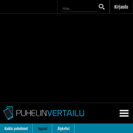
Kirjaudu
Kaikki puhelimet
Oppaat
Älykellot