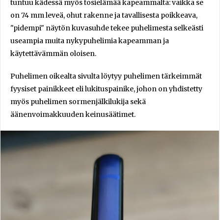
tuntuu kädessä myös tosielämää kapeammalta: vaikka se
on 74 mm leveä, ohut rakenne ja tavallisesta poikkeava,
"pidempi" näytön kuvasuhde tekee puhelimesta selkeästi
useampia muita nykypuhelimia kapeamman ja
käytettävämmän oloisen.
Puhelimen oikealta sivulta löytyy puhelimen tärkeimmät
fyysiset painikkeet eli lukituspainike, johon on yhdistetty
myös puhelimen sormenjälkilukija sekä
äänenvoimakkuuden keinusäätimet.