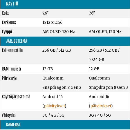
NÄYTTÖ
Koko
7,6"
7,6"
Tarkkuus
1812 x 2176
Tyyppi
AM OLED, 120 Hz
AM OLED, 120 Hz
JÄRJESTELMÄ
Tallennustila
256 GB
/
512 GB
256 GB
/
512 GB
/
1024 GB
RAM-muisti
12 GB
12 GB
Piirisarja
Qualcomm
Qualcomm
Snapdragon 8 Gen 2
Snapdragon 8 Gen 3
Käyttöjärjestelmä
Android 16
Android 16
(
päivitykset
)
(
päivitykset
)
Yhteydet
3G / 4G / 5G
3G / 4G / 5G
KAMERAT