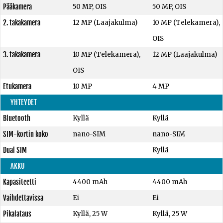
Pääkamera
50 MP, OIS
50 MP, OIS
2. takakamera
12 MP (Laajakulma)
10 MP (Telekamera),
OIS
3. takakamera
10 MP (Telekamera),
12 MP (Laajakulma)
OIS
Etukamera
10 MP
4 MP
YHTEYDET
Bluetooth
Kyllä
Kyllä
SIM-kortin koko
nano-SIM
nano-SIM
Dual SIM
Kyllä
AKKU
Kapasiteetti
4400 mAh
4400 mAh
Vaihdettavissa
Ei
Ei
Pikalataus
Kyllä, 25 W
Kyllä, 25 W