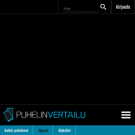
Kirjaudu
Kaikki puhelimet
Oppaat
Älykellot