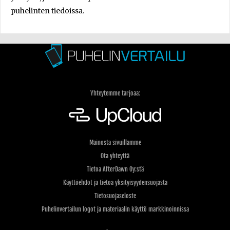
puhelinten tiedoissa.
Yhteytemme tarjoaa:
Mainosta sivuillamme
Ota yhteyttä
Tietoa AfterDawn Oy:stä
Käyttöehdot ja tietoa yksityisyydensuojasta
Tietosuojaseloste
Puhelinvertailun logot ja materiaalin käyttö markkinoinnissa