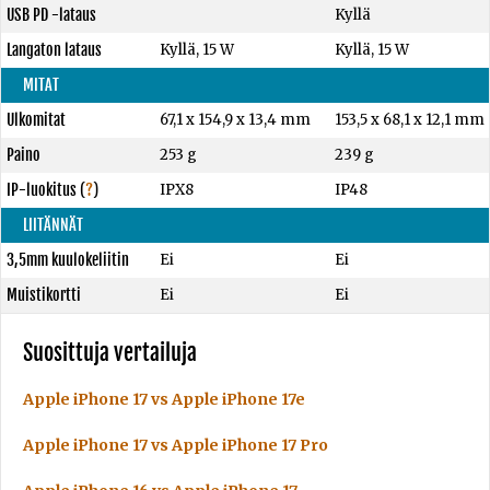
USB PD -lataus
Kyllä
Langaton lataus
Kyllä, 15 W
Kyllä, 15 W
MITAT
Ulkomitat
67,1 x 154,9 x 13,4 mm
153,5 x 68,1 x 12,1 mm
Paino
253 g
239 g
IP-luokitus
(
?
)
IPX8
IP48
LIITÄNNÄT
3,5mm kuulokeliitin
Ei
Ei
Muistikortti
Ei
Ei
Suosittuja vertailuja
Apple iPhone 17 vs Apple iPhone 17e
Apple iPhone 17 vs Apple iPhone 17 Pro