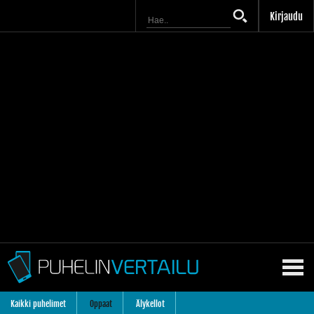
Kirjaudu
Kaikki puhelimet
Oppaat
Älykellot