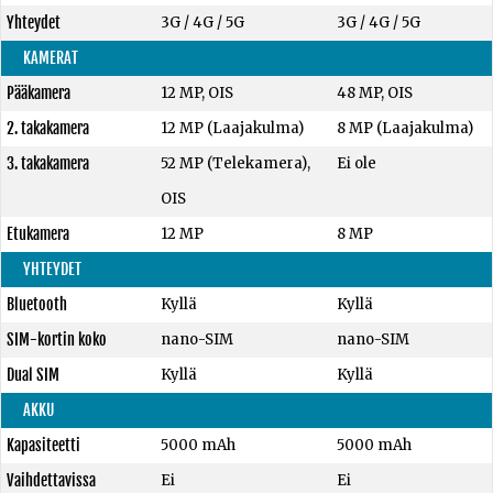
Yhteydet
3G / 4G / 5G
3G / 4G / 5G
KAMERAT
Pääkamera
12 MP, OIS
48 MP, OIS
2. takakamera
12 MP (Laajakulma)
8 MP (Laajakulma)
3. takakamera
52 MP (Telekamera),
Ei ole
OIS
Etukamera
12 MP
8 MP
YHTEYDET
Bluetooth
Kyllä
Kyllä
SIM-kortin koko
nano-SIM
nano-SIM
Dual SIM
Kyllä
Kyllä
AKKU
Kapasiteetti
5000 mAh
5000 mAh
Vaihdettavissa
Ei
Ei