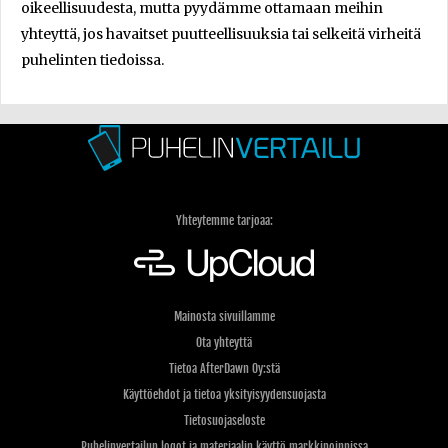
oikeellisuudesta, mutta pyydämme ottamaan meihin
yhteyttä, jos havaitset puutteellisuuksia tai selkeitä virheitä
puhelinten tiedoissa.
Yhteytemme tarjoaa:
Mainosta sivuillamme
Ota yhteyttä
Tietoa AfterDawn Oy:stä
Käyttöehdot ja tietoa yksityisyydensuojasta
Tietosuojaseloste
Puhelinvertailun logot ja materiaalin käyttö markkinoinnissa