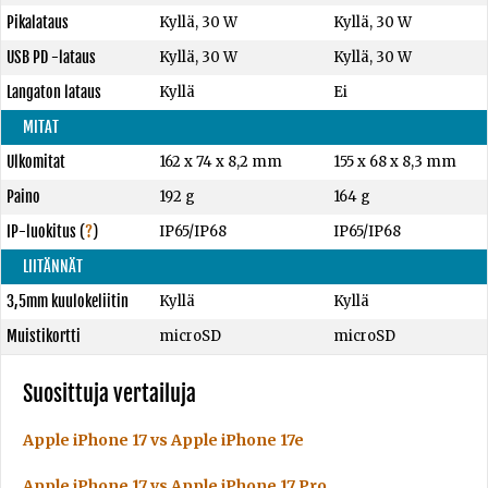
Pikalataus
Kyllä, 30 W
Kyllä, 30 W
USB PD -lataus
Kyllä, 30 W
Kyllä, 30 W
Langaton lataus
Kyllä
Ei
MITAT
Ulkomitat
162 x 74 x 8,2 mm
155 x 68 x 8,3 mm
Paino
192 g
164 g
IP-luokitus
(
?
)
IP65/IP68
IP65/IP68
LIITÄNNÄT
3,5mm kuulokeliitin
Kyllä
Kyllä
Muistikortti
microSD
microSD
Suosittuja vertailuja
Apple iPhone 17 vs Apple iPhone 17e
Apple iPhone 17 vs Apple iPhone 17 Pro