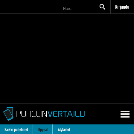
Kirjaudu
Kaikki puhelimet
Oppaat
Älykellot