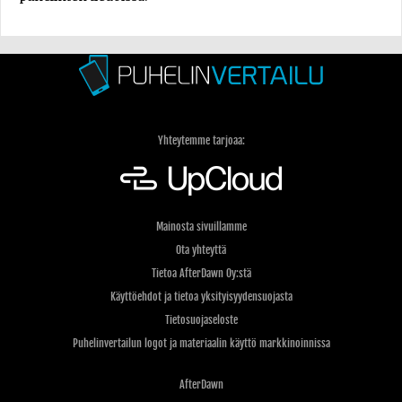
Yhteytemme tarjoaa:
Mainosta sivuillamme
Ota yhteyttä
Tietoa AfterDawn Oy:stä
Käyttöehdot ja tietoa yksityisyydensuojasta
Tietosuojaseloste
Puhelinvertailun logot ja materiaalin käyttö markkinoinnissa
AfterDawn