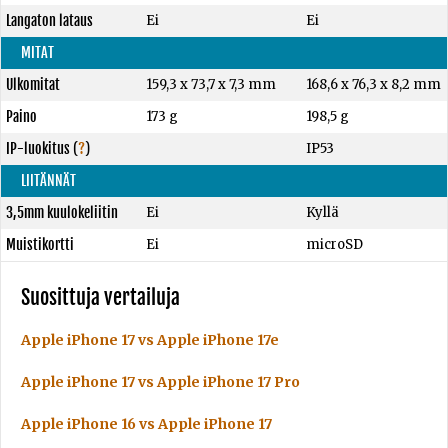
Langaton lataus
Ei
Ei
MITAT
Ulkomitat
159,3 x 73,7 x 7,3 mm
168,6 x 76,3 x 8,2 mm
Paino
173 g
198,5 g
IP-luokitus
(
?
)
IP53
LIITÄNNÄT
3,5mm kuulokeliitin
Ei
Kyllä
Muistikortti
Ei
microSD
Suosittuja vertailuja
Apple iPhone 17 vs Apple iPhone 17e
Apple iPhone 17 vs Apple iPhone 17 Pro
Apple iPhone 16 vs Apple iPhone 17