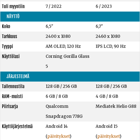
Tuli myyntiin
7 / 2022
6 / 2023
NÄYTTÖ
Koko
6,5"
6,7"
Tarkkuus
2400 x 1080
2460 x 1080
Tyyppi
AM OLED, 120 Hz
IPS LCD, 90 Hz
Näyttölasi
Corning Gorilla Glass
5
JÄRJESTELMÄ
Tallennustila
128 GB
/
256 GB
128 GB
/
256 GB
RAM-muisti
6 GB
/
8 GB
4 GB
/
8 GB
Piirisarja
Qualcomm
Mediatek Helio G88
Snapdragon 778G
Käyttöjärjestelmä
Android 14
Android 15
(
päivitykset
)
(
päivitykset
)