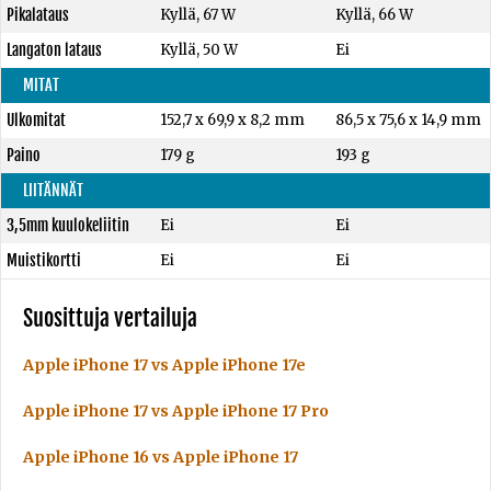
Pikalataus
Kyllä, 67 W
Kyllä, 66 W
Langaton lataus
Kyllä, 50 W
Ei
MITAT
Ulkomitat
152,7 x 69,9 x 8,2 mm
86,5 x 75,6 x 14,9 mm
Paino
179 g
193 g
LIITÄNNÄT
3,5mm kuulokeliitin
Ei
Ei
Muistikortti
Ei
Ei
Suosittuja vertailuja
Apple iPhone 17 vs Apple iPhone 17e
Apple iPhone 17 vs Apple iPhone 17 Pro
Apple iPhone 16 vs Apple iPhone 17