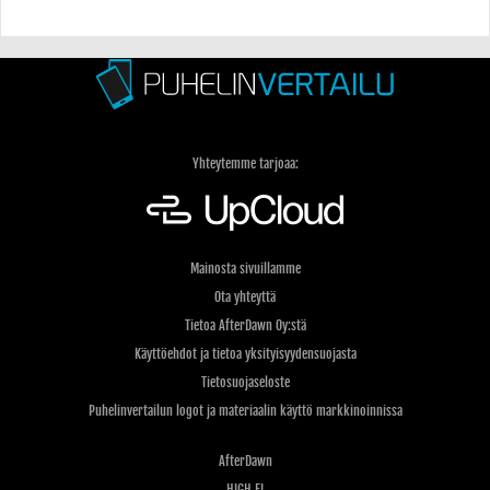
Yhteytemme tarjoaa:
Mainosta sivuillamme
Ota yhteyttä
Tietoa AfterDawn Oy:stä
Käyttöehdot ja tietoa yksityisyydensuojasta
Tietosuojaseloste
Puhelinvertailun logot ja materiaalin käyttö markkinoinnissa
AfterDawn
HIGH.FI