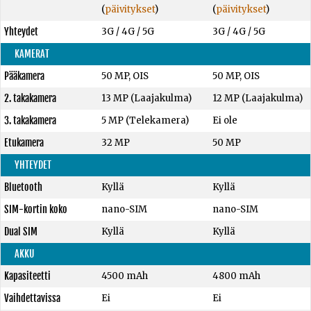
(
päivitykset
)
(
päivitykset
)
Yhteydet
3G / 4G / 5G
3G / 4G / 5G
KAMERAT
Pääkamera
50 MP, OIS
50 MP, OIS
2. takakamera
13 MP (Laajakulma)
12 MP (Laajakulma)
3. takakamera
5 MP (Telekamera)
Ei ole
Etukamera
32 MP
50 MP
YHTEYDET
Bluetooth
Kyllä
Kyllä
SIM-kortin koko
nano-SIM
nano-SIM
Dual SIM
Kyllä
Kyllä
AKKU
Kapasiteetti
4500 mAh
4800 mAh
Vaihdettavissa
Ei
Ei