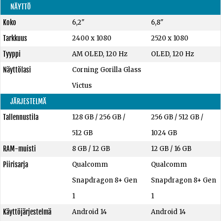
NÄYTTÖ
Koko
6,2"
6,8"
Tarkkuus
2400 x 1080
2520 x 1080
Tyyppi
AM OLED, 120 Hz
OLED, 120 Hz
Näyttölasi
Corning Gorilla Glass
Victus
JÄRJESTELMÄ
Tallennustila
128 GB
/
256 GB
/
256 GB
/
512 GB
/
512 GB
1024 GB
RAM-muisti
8 GB
/
12 GB
12 GB
/
16 GB
Piirisarja
Qualcomm
Qualcomm
Snapdragon 8+ Gen
Snapdragon 8+ Gen
1
1
Käyttöjärjestelmä
Android 14
Android 14