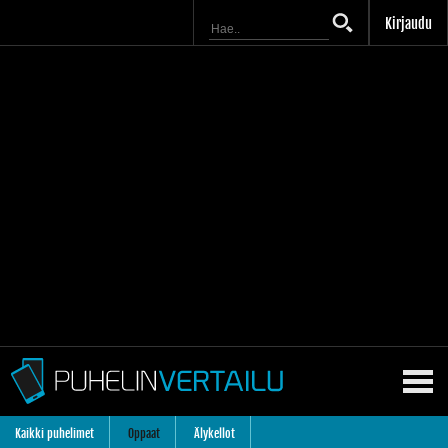
Kirjaudu
Kaikki puhelimet
Oppaat
Älykellot