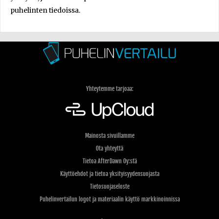
puhelinten tiedoissa.
Yhteytemme tarjoaa:
Mainosta sivuillamme
Ota yhteyttä
Tietoa AfterDawn Oy:stä
Käyttöehdot ja tietoa yksityisyydensuojasta
Tietosuojaseloste
Puhelinvertailun logot ja materiaalin käyttö markkinoinnissa