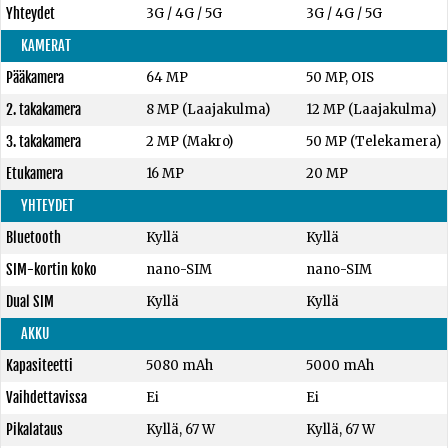
Yhteydet
3G / 4G / 5G
3G / 4G / 5G
KAMERAT
Pääkamera
64 MP
50 MP, OIS
2. takakamera
8 MP (Laajakulma)
12 MP (Laajakulma)
3. takakamera
2 MP (Makro)
50 MP (Telekamera)
Etukamera
16 MP
20 MP
YHTEYDET
Bluetooth
Kyllä
Kyllä
SIM-kortin koko
nano-SIM
nano-SIM
Dual SIM
Kyllä
Kyllä
AKKU
Kapasiteetti
5080 mAh
5000 mAh
Vaihdettavissa
Ei
Ei
Pikalataus
Kyllä, 67 W
Kyllä, 67 W