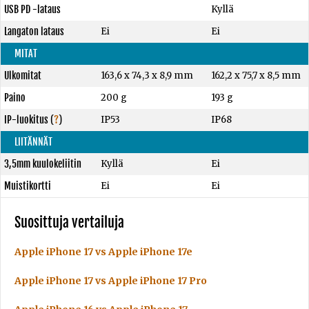
USB PD -lataus
Kyllä
Langaton lataus
Ei
Ei
MITAT
Ulkomitat
163,6 x 74,3 x 8,9 mm
162,2 x 75,7 x 8,5 mm
Paino
200 g
193 g
IP-luokitus
(
?
)
IP53
IP68
LIITÄNNÄT
3,5mm kuulokeliitin
Kyllä
Ei
Muistikortti
Ei
Ei
Suosittuja vertailuja
Apple iPhone 17 vs Apple iPhone 17e
Apple iPhone 17 vs Apple iPhone 17 Pro