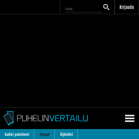
Kirjaudu
Kaikki puhelimet
Oppaat
Älykellot