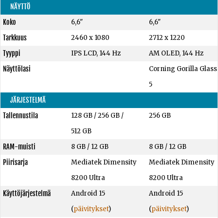
NÄYTTÖ
Koko
6,6"
6,6"
Tarkkuus
2460 x 1080
2712 x 1220
Tyyppi
IPS LCD, 144 Hz
AM OLED, 144 Hz
Näyttölasi
Corning Gorilla Glass
5
JÄRJESTELMÄ
Tallennustila
128 GB
/
256 GB
/
256 GB
512 GB
RAM-muisti
8 GB
/
12 GB
8 GB
/
12 GB
Piirisarja
Mediatek Dimensity
Mediatek Dimensity
8200 Ultra
8200 Ultra
Käyttöjärjestelmä
Android 15
Android 15
(
päivitykset
)
(
päivitykset
)