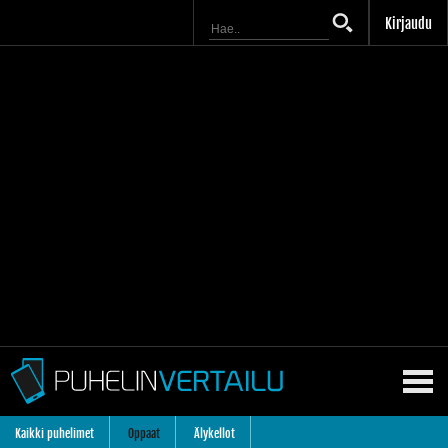
Kirjaudu
Kaikki puhelimet
Oppaat
Älykellot