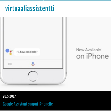
virtuaaliassistentti
20.5.2017
Google Assistant saapui iPhonelle