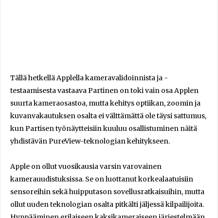
Tällä hetkellä Applella kameravalidoinnista ja -
testaamisesta vastaava Partinen on toki vain osa Applen
suurta kameraosastoa, mutta kehitys optiikan, zoomin ja
kuvanvakautuksen osalta ei välttämättä ole täysi sattumus,
kun Partisen työnäytteisiin kuuluu osallistuminen näitä
yhdistävän PureView-teknologian kehitykseen.
Apple on ollut vuosikausia varsin varovainen
kamerauudistuksissa. Se on luottanut korkealaatuisiin
sensoreihin sekä huipputason sovellusratkaisuihin, mutta
ollut uuden teknologian osalta pitkälti jäljessä kilpailijoita.
Hyppääminen erilaiseen kaksikameraiseen järjestelmään