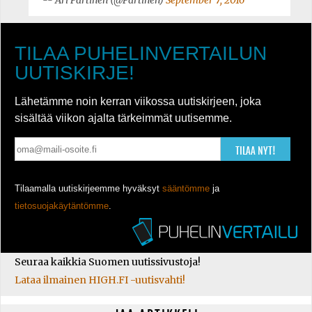
-- Ari Partinen (@Partinen)
September 7, 2016
TILAA PUHELINVERTAILUN
UUTISKIRJE!
Lähetämme noin kerran viikossa uutiskirjeen, joka
sisältää viikon ajalta tärkeimmät uutisemme.
TILAA NYT!
Tilaamalla uutiskirjeemme hyväksyt
sääntömme
ja
tietosuojakäytäntömme
.
Seuraa kaikkia Suomen uutissivustoja!
Lataa ilmainen HIGH.FI -uutisvahti!