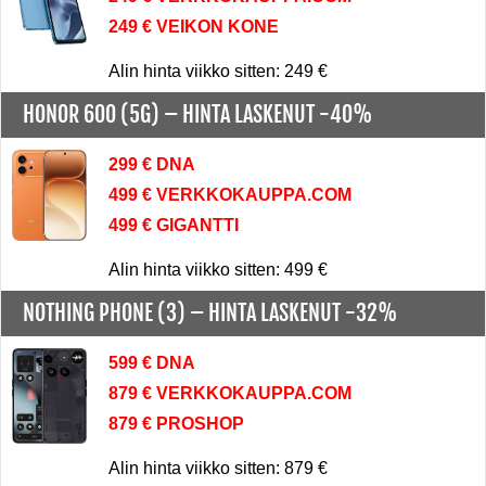
249 € VEIKON KONE
Alin hinta viikko sitten: 249 €
HONOR 600 (5G) –
HINTA LASKENUT -40%
299 € DNA
499 € VERKKOKAUPPA.COM
499 € GIGANTTI
Alin hinta viikko sitten: 499 €
NOTHING PHONE (3) –
HINTA LASKENUT -32%
599 € DNA
879 € VERKKOKAUPPA.COM
879 € PROSHOP
Alin hinta viikko sitten: 879 €