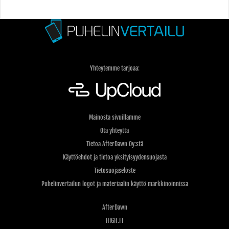
Yhteytemme tarjoaa:
Mainosta sivuillamme
Ota yhteyttä
Tietoa AfterDawn Oy:stä
Käyttöehdot ja tietoa yksityisyydensuojasta
Tietosuojaseloste
Puhelinvertailun logot ja materiaalin käyttö markkinoinnissa
AfterDawn
HIGH.FI