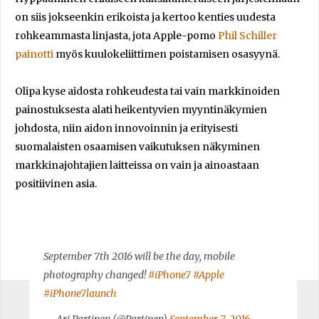
on siis jokseenkin erikoista ja kertoo kenties uudesta
rohkeammasta linjasta, jota Apple-pomo
Phil Schiller
painotti
myös kuulokeliittimen poistamisen osasyynä.
Olipa kyse aidosta rohkeudesta tai vain markkinoiden
painostuksesta alati heikentyvien myyntinäkymien
johdosta, niin aidon innovoinnin ja erityisesti
suomalaisten osaamisen vaikutuksen näkyminen
markkinajohtajien laitteissa on vain ja ainoastaan
positiivinen asia.
September 7th 2016 will be the day, mobile
photography changed!
#iPhone7
#Apple
#iPhone7launch