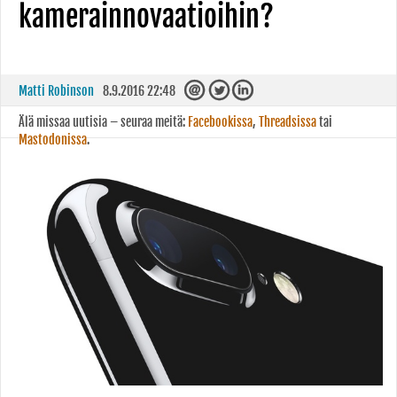
kamerainnovaatioihin?
Matti Robinson
8.9.2016 22:48
Älä missaa uutisia – seuraa meitä:
Facebookissa
,
Threadsissa
tai
Mastodonissa
.