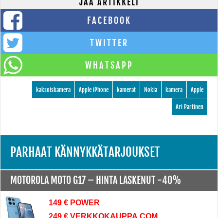
JAA ARTIKKELI
FACEBOOK
TWITTER
WHATSAPP
kaksoiskamera
Apple iPhone
kamerat
Nokia
kamera
Apple
Ari Partinen
PARHAAT KÄNNYKKÄTARJOUKSET
MOTOROLA MOTO G17 –
HINTA LASKENUT -40%
149 € POWER
249 € VERKKOKAUPPA.COM