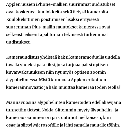
Applen uusien iPhone-mallien suurimmat uudistukset
ovat koskeneet kuulokkeita sekä tietysti kameroita.
Kuulokeliittimen poistumisen lisäksi erityisesti
suuremman Plus-mallin muutokset kamerassa ovat
selkeästi eilisen tapahtuman teknisesti tärkeimmät
uudistukset.
Kamerauudistus yhdistää kaksi kameramoduulia uudella
tavalla yhdeksi paketiksi, joka tarjoaa paitsi optisen
kuvanvakautuksen niin nyt myös optisen zoomin
älypuhelimessa. Mistä kumpuaa Applen erikoinen
kamerainnovaatio ja halu muuttaa kameraa toden teolla?
Männävuosina älypuhelinten kameroiden edelläkävijänä
tunnettiin tietysti Nokia. Sittemmin myyty älypuhelin- ja
kameraosaaminen on pirstoutunut melkoisesti, kun
osaajia siirtyi Microsoftille ja lähti samalla muualle töihin.