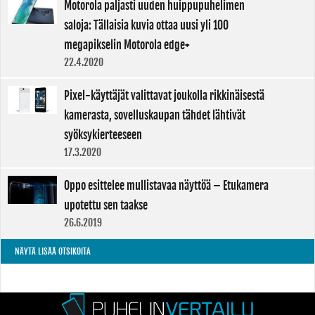
Motorola paljasti uuden huippupuhelimen
saloja: Tällaisia kuvia ottaa uusi yli 100
megapikselin Motorola edge+
22.4.2020
Pixel-käyttäjät valittavat joukolla rikkinäisestä
kamerasta, sovelluskaupan tähdet lähtivät
syöksykierteeseen
17.3.2020
Oppo esittelee mullistavaa näyttöä – Etukamera
upotettu sen taakse
26.6.2019
NÄYTÄ LISÄÄ OTSIKOITA