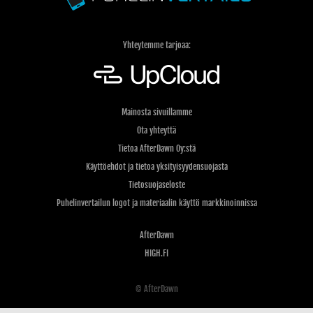
Yhteytemme tarjoaa:
Mainosta sivuillamme
Ota yhteyttä
Tietoa AfterDawn Oy:stä
Käyttöehdot ja tietoa yksityisyydensuojasta
Tietosuojaseloste
Puhelinvertailun logot ja materiaalin käyttö markkinoinnissa
AfterDawn
HIGH.FI
© AfterDawn