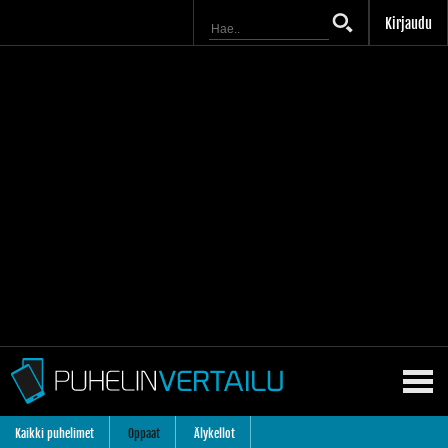
Kirjaudu
Kaikki puhelimet
Oppaat
Älykellot