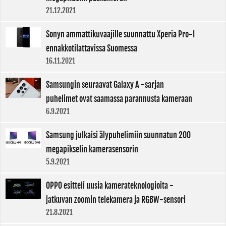
21.12.2021
Sonyn ammattikuvaajille suunnattu Xperia Pro-I
ennakkotilattavissa Suomessa
16.11.2021
Samsungin seuraavat Galaxy A -sarjan
puhelimet ovat saamassa parannusta kameraan
6.9.2021
Samsung julkaisi älypuhelimiin suunnatun 200
megapikselin kamerasensorin
5.9.2021
OPPO esitteli uusia kamerateknologioita -
jatkuvan zoomin telekamera ja RGBW-sensori
21.8.2021