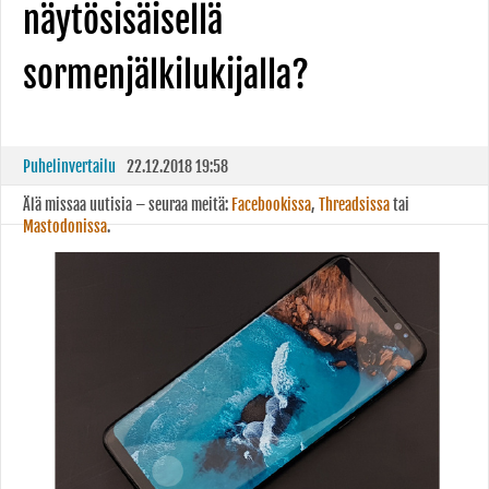
näytösisäisellä
sormenjälkilukijalla?
Puhelinvertailu
22.12.2018 19:58
Älä missaa uutisia – seuraa meitä:
Facebookissa
,
Threadsissa
tai
Mastodonissa
.