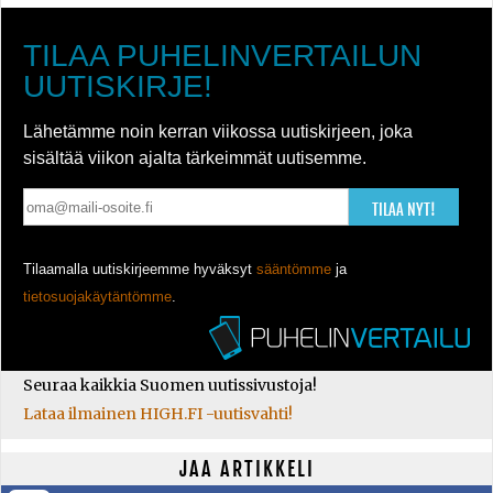
TILAA PUHELINVERTAILUN
UUTISKIRJE!
Lähetämme noin kerran viikossa uutiskirjeen, joka
sisältää viikon ajalta tärkeimmät uutisemme.
TILAA NYT!
Tilaamalla uutiskirjeemme hyväksyt
sääntömme
ja
tietosuojakäytäntömme
.
Seuraa kaikkia Suomen uutissivustoja!
Lataa ilmainen HIGH.FI -uutisvahti!
JAA ARTIKKELI