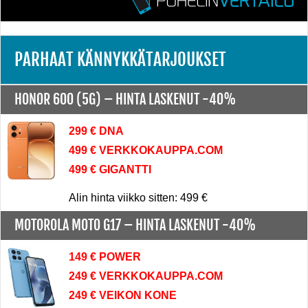
PARHAAT KÄNNYKKÄTARJOUKSET
HONOR 600 (5G) –
HINTA LASKENUT -40%
299 € DNA
499 € VERKKOKAUPPA.COM
499 € GIGANTTI
Alin hinta viikko sitten: 499 €
MOTOROLA MOTO G17 –
HINTA LASKENUT -40%
149 € POWER
249 € VERKKOKAUPPA.COM
249 € VEIKON KONE