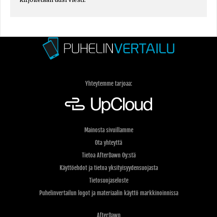
Yhteytemme tarjoaa:
Mainosta sivuillamme
Ota yhteyttä
Tietoa AfterDawn Oy:stä
Käyttöehdot ja tietoa yksityisyydensuojasta
Tietosuojaseloste
Puhelinvertailun logot ja materiaalin käyttö markkinoinnissa
AfterDawn