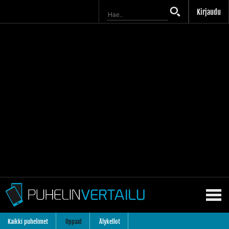
Kirjaudu
Kaikki puhelimet
Oppaat
Älykellot