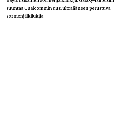
näytönsisäinen sormenjälkilukija. Galaxy-laitteisiin
suuntaa Qualcommin uusi ultraääneen perustuva
sormenjälkilukija.