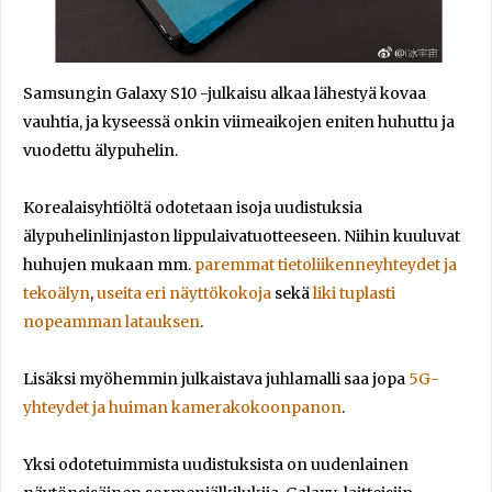
Samsungin Galaxy S10 -julkaisu alkaa lähestyä kovaa
vauhtia, ja kyseessä onkin viimeaikojen eniten huhuttu ja
vuodettu älypuhelin.
Korealaisyhtiöltä odotetaan isoja uudistuksia
älypuhelinlinjaston lippulaivatuotteeseen. Niihin kuuluvat
huhujen mukaan mm.
paremmat tietoliikenneyhteydet ja
tekoälyn
,
useita eri näyttökokoja
sekä
liki tuplasti
nopeamman latauksen
.
Lisäksi myöhemmin julkaistava juhlamalli saa jopa
5G-
yhteydet ja huiman kamerakokoonpanon
.
Yksi odotetuimmista uudistuksista on uudenlainen