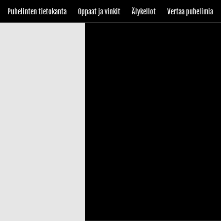
Puhelinten tietokanta
Oppaat ja vinkit
Älykellot
Vertaa puhelimia