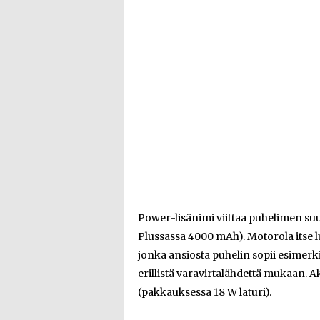
Power-lisänimi viittaa puhelimen s
Plussassa 4000 mAh). Motorola itse 
jonka ansiosta puhelin sopii esimerki
erillistä varavirtalähdettä mukaan. 
(pakkauksessa 18 W laturi).