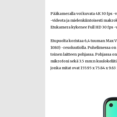
Pääkameralla voi kuvata 4K 30 fps -v
-videota ja mielenkiintoisesti makr
Etukamera kykenee Full HD 30 fps -
Etupuolta koristaa 6,4 tuuman Max Vi
1080) -resoluutiolla. Puhelimessa on 
toinen laitteen pohjassa. Pohjassa o
mikrofoni sekä 3.5 mm:n kuulokeliit
jonka mitat ovat 155.95 x 75.84 x 9.