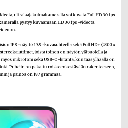
ideota, ultralaajakulmakameralla voi kuvata Full HD 30 fps
okameralla pystyy kuvaamaan HD 30 fps -videota.
videoon.
sion IPS -näyttö 19:9 -kuvasuhteella sekä Full HD+ (2300 x
stereokaiuttimet, joista toinen on näytön yläpuolella ja
n myös mikrofoni sekä USB-C -liitäntä, kun taas ylhäällä on
äntä. Puhelin on pakattu roiskeenkestävään rakenteeseen,
63 mm ja painoa on 197 grammaa.