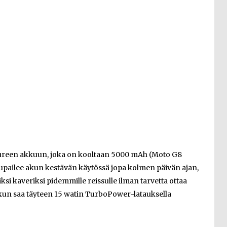
uureen akkuun, joka on kooltaan 5000 mAh (Moto G8
lupailee akun kestävän käytössä jopa kolmen päivän ajan,
ksi kaveriksi pidemmille reissulle ilman tarvetta ottaa
Akun saa täyteen 15 watin TurboPower-latauksella