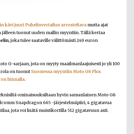
n kävi juuri Puhelinvertailun arvosteltava
mutta ajat
 jälleen tuonut uuden mallin myyntiin. Tällä kertaa
elin
, joka tulee saataville välittömästi 249 euron
 G-sarjaan, jota on myyty maailmanlaajuisesti jo yli 100
rola on tuonut
Suomessa myyntiin Moto G8 Plus
ron hinnalla
.
eknisiltä ominaisuuksiltaan hyvin samanlainen Moto G8
comm Snapdragon 665 -järjestelmäpiiri, 4 gigatavua
ilaa, jota voi lisätä muistikortilla 512 gigatavuun asti.