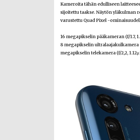
Kameroita tähän edulliseen laitteesee
sijoitettu taakse. Näytön yläkulman r
varustettu Quad Pixel -ominaisuudell
16 megapikselin pääkameran (f/1.7, 1
8 megapikselin ultralaajakulkamera (f
megapikselin telekamera (f/2,2, 1.12