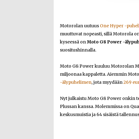
Motorolan uutuus
One Hyper -puheli
muuttuvat nopeasti, sillä Motorola on
kyseessä on
Moto G8 Power -älypuh
suositushinnalla.
Moto G8 Power kuuluu Motorolan Moto
miljoonaa kappaletta. Aiemmin Moto
-älypuhelimen
, jota myydään
269 eu
Nyt julkaistu Moto G8 Power onkin t
Plussan kanssa. Molemmissa on Qual
keskusmuistia ja 64 sisäistä tallennust