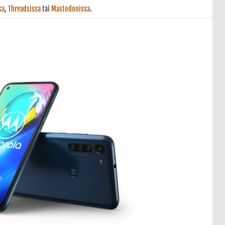
sa
,
Threadsissa
tai
Mastodonissa
.