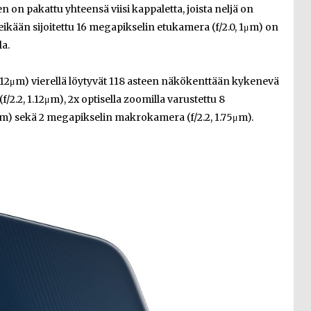
n on pakattu yhteensä viisi kappaletta, joista neljä on
eikään sijoitettu 16 megapikselin etukamera (f/2.0, 1μm) on
a.
.12μm) vierellä löytyvät 118 asteen näkökenttään kykenevä
/2.2, 1.12μm), 2x optisella zoomilla varustettu 8
μm) sekä 2 megapikselin makrokamera (f/2.2, 1.75μm).