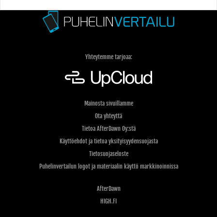
Yhteytemme tarjoaa:
Mainosta sivuillamme
Ota yhteyttä
Tietoa AfterDawn Oy:stä
Käyttöehdot ja tietoa yksityisyydensuojasta
Tietosuojaseloste
Puhelinvertailun logot ja materiaalin käyttö markkinoinnissa
AfterDawn
HIGH.FI