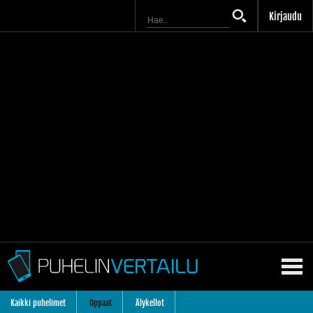
Kirjaudu
Kaikki puhelimet
Oppaat
Älykellot