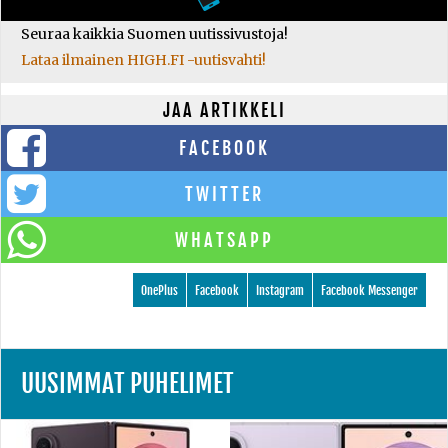
Seuraa kaikkia Suomen uutissivustoja!
Lataa ilmainen HIGH.FI -uutisvahti!
JAA ARTIKKELI
FACEBOOK
TWITTER
WHATSAPP
OnePlus
Facebook
Instagram
Facebook Messenger
UUSIMMAT PUHELIMET