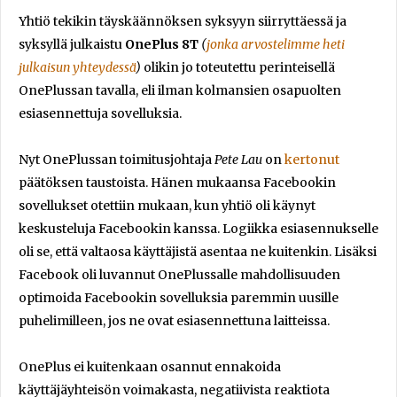
Yhtiö tekikin täyskäännöksen syksyyn siirryttäessä ja
syksyllä julkaistu
OnePlus 8T
(
jonka arvostelimme heti
julkaisun yhteydessä
)
olikin jo toteutettu perinteisellä
OnePlussan tavalla, eli ilman kolmansien osapuolten
esiasennettuja sovelluksia.
Nyt OnePlussan toimitusjohtaja
Pete Lau
on
kertonut
päätöksen taustoista. Hänen mukaansa Facebookin
sovellukset otettiin mukaan, kun yhtiö oli käynyt
keskusteluja Facebookin kanssa. Logiikka esiasennukselle
oli se, että valtaosa käyttäjistä asentaa ne kuitenkin. Lisäksi
Facebook oli luvannut OnePlussalle mahdollisuuden
optimoida Facebookin sovelluksia paremmin uusille
puhelimilleen, jos ne ovat esiasennettuna laitteissa.
OnePlus ei kuitenkaan osannut ennakoida
käyttäjäyhteisön voimakasta, negatiivista reaktiota