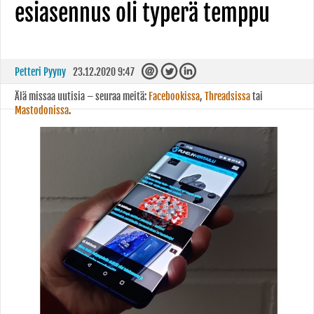
esiasennus oli typerä temppu
Petteri Pyyny
23.12.2020 9:47
Älä missaa uutisia – seuraa meitä:
Facebookissa
,
Threadsissa
tai
Mastodonissa
.