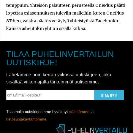
temppuun. Yhteisön palautteen perusteella OnePlus päätti
lopettaa esiasennuksen tuleviin malleihin, kuten OnePlus
8T:hen, vaikka päätös vetäytyä yhteistyöstä Facebookin
kanssa aiheuttikin yhtiön sisällä kitkaa.
TILAA PUHELINVERTAILUN
UUTISKIRJE!
Lähetämme noin kerran viikossa uutiskirjeen, joka
sisältää viikon ajalta tärkeimmät uutisemme.
TILAA NYT!
Tilaamalla uutiskirjeemme hyväksyt
sääntömme
ja
tietosuojakäytäntömme
.