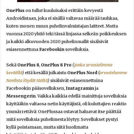
OnePlus
on tullut kuuluisaksi erittäin kevyestä
Androidistaan, joka ei sisällä valtavaa määrää tauhkaa,
kuten monen muun puhelinvalmistajan laitteet. Mutta
vuonna 2020 yhtiö teki tässä linjassa selkeän poikkeuksen
ja kaikki alkuvuoden 2020 puhelinmallit sisälsivät
esiasennettuna
Facebookin
sovelluksia.
Sekä
OnePlus 8
,
OnePlus 8 Pro
(
jonka arvostelimme
keväällä
)
että kesällä julkaistu
OnePlus Nord
(
arvostelumme
Nordista löydät täältä
)
sisälsivät esiasennettuina
Facebookin pääsovelluksen,
Instagramin
ja
Messengerin
. Vaikka kaikkia edellä mainittuja sovelluksia
käyttääkin valtaosa netin käyttäjistä, oli kuluttajien reaktio
ymmärrettävä: OnePlussaa ostavat haluavat itse päättää
mitä sovelluksia puhelimesta löytyy. Sovellukset pystyi
kyllä poistamaan, mutta siitä huolimatta