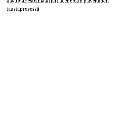
käyttöjärjestelmään jäi Facebookin palveluiden
taustaprosessit.