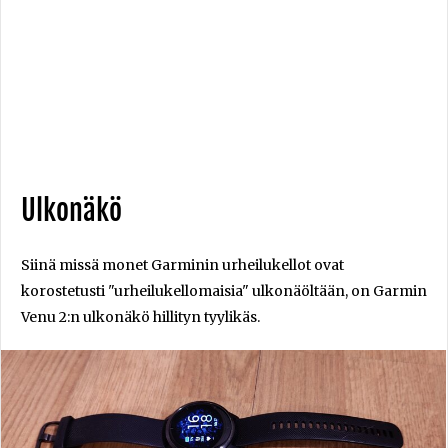
Ulkonäkö
Siinä missä monet Garminin urheilukellot ovat
korostetusti "urheilukellomaisia" ulkonäöltään, on Garmin
Venu 2:n ulkonäkö hillityn tyylikäs.