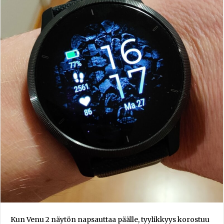
Kun Venu 2 näytön napsauttaa päälle, tyylikkyys korostuu