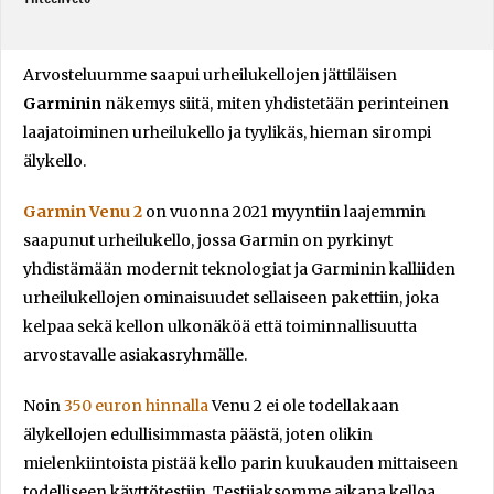
Arvosteluumme saapui urheilukellojen jättiläisen
Garminin
näkemys siitä, miten yhdistetään perinteinen
laajatoiminen urheilukello ja tyylikäs, hieman sirompi
älykello.
Garmin Venu 2
on vuonna 2021 myyntiin laajemmin
saapunut urheilukello, jossa Garmin on pyrkinyt
yhdistämään modernit teknologiat ja Garminin kalliiden
urheilukellojen ominaisuudet sellaiseen pakettiin, joka
kelpaa sekä kellon ulkonäköä että toiminnallisuutta
arvostavalle asiakasryhmälle.
Noin
350 euron hinnalla
Venu 2 ei ole todellakaan
älykellojen edullisimmasta päästä, joten olikin
mielenkiintoista pistää kello parin kuukauden mittaiseen
todelliseen käyttötestiin. Testijaksomme aikana kelloa