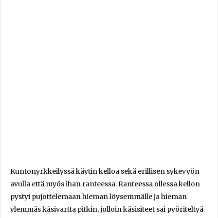
Kuntonyrkkeilyssä käytin kelloa sekä erillisen sykevyön
avulla että myös ihan ranteessa. Ranteessa ollessa kellon
pystyi pujottelemaan hieman löysemmälle ja hieman
ylemmäs käsivartta pitkin, jolloin käsisiteet sai pyöriteltyä