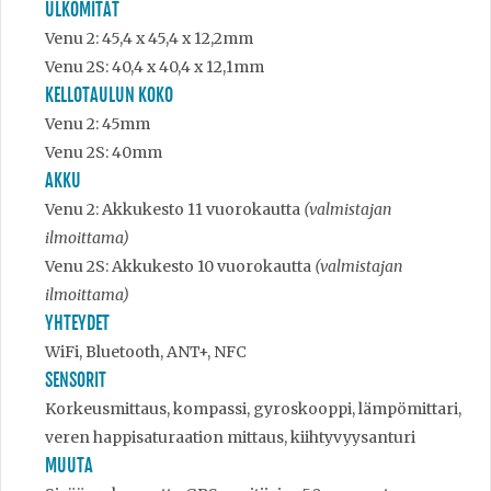
ULKOMITAT
Venu 2: 45,4 x 45,4 x 12,2mm
Venu 2S: 40,4 x 40,4 x 12,1mm
KELLOTAULUN KOKO
Venu 2: 45mm
Venu 2S: 40mm
AKKU
Venu 2: Akkukesto 11 vuorokautta
(valmistajan
ilmoittama)
Venu 2S: Akkukesto 10 vuorokautta
(valmistajan
ilmoittama)
YHTEYDET
WiFi, Bluetooth, ANT+, NFC
SENSORIT
Korkeusmittaus, kompassi, gyroskooppi, lämpömittari,
veren happisaturaation mittaus, kiihtyvyysanturi
MUUTA