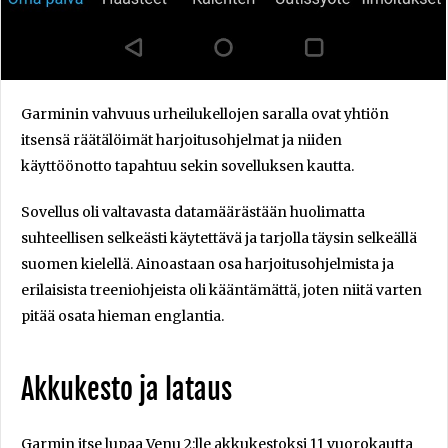
Garminin vahvuus urheilukellojen saralla ovat yhtiön
itsensä räätälöimät harjoitusohjelmat ja niiden
käyttöönotto tapahtuu sekin sovelluksen kautta.
Sovellus oli valtavasta datamäärästään huolimatta
suhteellisen selkeästi käytettävä ja tarjolla täysin selkeällä
suomen kielellä. Ainoastaan osa harjoitusohjelmista ja
erilaisista treeniohjeista oli kääntämättä, joten niitä varten
pitää osata hieman englantia.
Akkukesto ja lataus
Garmin itse lupaa Venu 2:lle akkukestoksi 11 vuorokautta