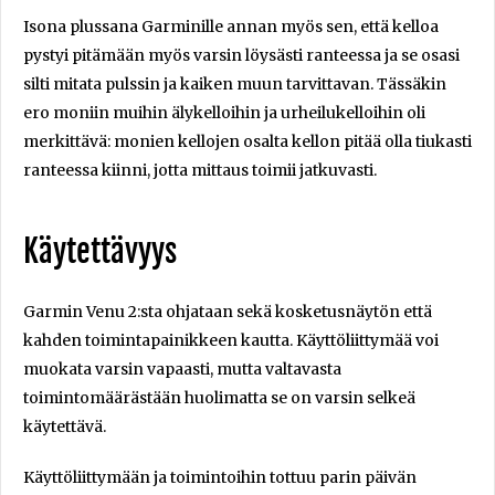
Isona plussana Garminille annan myös sen, että kelloa
pystyi pitämään myös varsin löysästi ranteessa ja se osasi
silti mitata pulssin ja kaiken muun tarvittavan. Tässäkin
ero moniin muihin älykelloihin ja urheilukelloihin oli
merkittävä: monien kellojen osalta kellon pitää olla tiukasti
ranteessa kiinni, jotta mittaus toimii jatkuvasti.
Käytettävyys
Garmin Venu 2:sta ohjataan sekä kosketusnäytön että
kahden toimintapainikkeen kautta. Käyttöliittymää voi
muokata varsin vapaasti, mutta valtavasta
toimintomäärästään huolimatta se on varsin selkeä
käytettävä.
Käyttöliittymään ja toimintoihin tottuu parin päivän