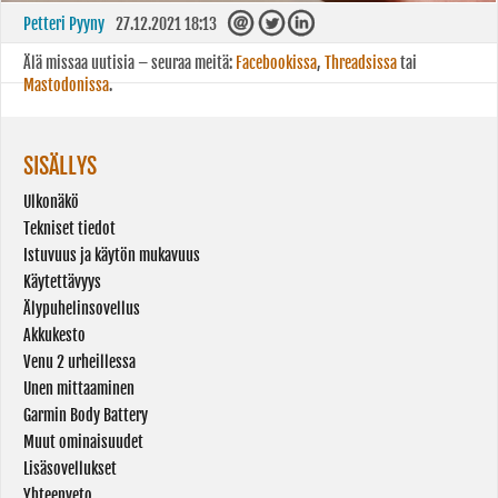
Petteri Pyyny
27.12.2021 18:13
Älä missaa uutisia – seuraa meitä:
Facebookissa
,
Threadsissa
tai
Mastodonissa
.
SISÄLLYS
Ulkonäkö
Tekniset tiedot
Istuvuus ja käytön mukavuus
Käytettävyys
Älypuhelinsovellus
Akkukesto
Venu 2 urheillessa
Unen mittaaminen
Garmin Body Battery
Muut ominaisuudet
Lisäsovellukset
Yhteenveto