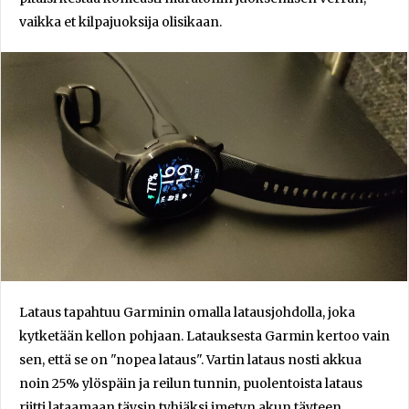
vaikka et kilpajuoksija olisikaan.
Lataus tapahtuu Garminin omalla latausjohdolla, joka
kytketään kellon pohjaan. Latauksesta Garmin kertoo vain
sen, että se on "nopea lataus". Vartin lataus nosti akkua
noin 25% ylöspäin ja reilun tunnin, puolentoista lataus
riitti lataamaan täysin tyhjäksi imetyn akun täyteen.