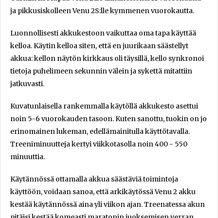
ja pikkusiskolleen Venu 2S:lle kymmenen vuorokautta.
Luonnollisesti akkukestoon vaikuttaa oma tapa käyttää
kelloa. Käytin kelloa siten, että en juurikaan säästellyt
akkua: kellon näytön kirkkaus oli täysillä, kello synkronoi
tietoja puhelimeen sekunnin välein ja sykettä mitattiin
jatkuvasti.
Kuvatunlaisella rankemmalla käytöllä akkukesto asettui
noin 5-6 vuorokauden tasoon. Kuten sanottu, tuokin on jo
erinomainen lukeman, edellämainitulla käyttötavalla.
Treeniminuutteja kertyi viikkotasolla noin 400 - 550
minuuttia.
Käytännössä ottamalla akkua säästäviä toimintoja
käyttöön, voidaan sanoa, että arkikäytössä Venu 2 akku
kestää käytännössä aina yli viikon ajan. Treenatessa akun
pitäisi kestää komeasti maratonin juoksemisen verran,