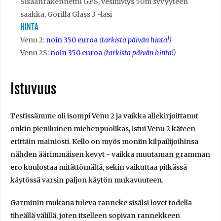
Sisäänrakennettu GPS, vesitiiviys 50m syvyyteen
saakka, Gorilla Glass 3 -lasi
HINTA
Venu 2:
noin 350 euroa
(
tarkista päivän hinta!
)
Venu 2S:
noin 350 euroa
(
tarkista päivän hinta!
)
Istuvuus
Testissämme oli isompi Venu 2 ja vaikka allekirjoittanut
onkin pieniluinen miehenpuolikas, istui Venu 2 käteen
erittäin mainiosti. Kello on myös moniin kilpailijoihinsa
nähden äärimmäisen kevyt - vaikka muutaman gramman
ero kuulostaa mitättömältä, sekin vaikuttaa pitkässä
käytössä varsin paljon käytön mukavuuteen.
Garminin mukana tuleva ranneke sisälsi lovet todella
tiheällä välillä, joten itselleen sopivan rannekkeen