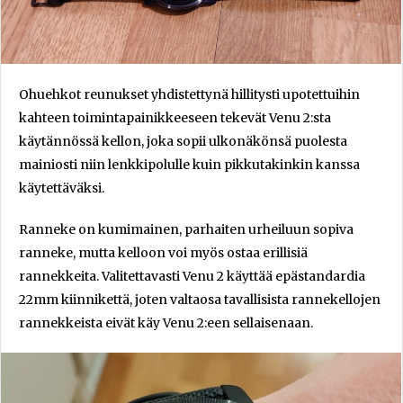
Ohuehkot reunukset yhdistettynä hillitysti upotettuihin
kahteen toimintapainikkeeseen tekevät Venu 2:sta
käytännössä kellon, joka sopii ulkonäkönsä puolesta
mainiosti niin lenkkipolulle kuin pikkutakinkin kanssa
käytettäväksi.
Ranneke on kumimainen, parhaiten urheiluun sopiva
ranneke, mutta kelloon voi myös ostaa erillisiä
rannekkeita. Valitettavasti Venu 2 käyttää epästandardia
22mm kiinnikettä, joten valtaosa tavallisista rannekellojen
rannekkeista eivät käy Venu 2:een sellaisenaan.