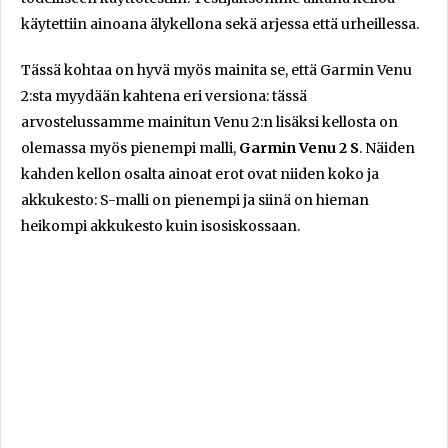
käytettiin ainoana älykellona sekä arjessa että urheillessa.
Tässä kohtaa on hyvä myös mainita se, että Garmin Venu
2:sta myydään kahtena eri versiona: tässä
arvostelussamme mainitun Venu 2:n lisäksi kellosta on
olemassa myös pienempi malli,
Garmin Venu 2 S
. Näiden
kahden kellon osalta ainoat erot ovat niiden koko ja
akkukesto: S-malli on pienempi ja siinä on hieman
heikompi akkukesto kuin isosiskossaan.