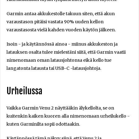
Garmin antaa akkukestolle takuun siten, että akun
varaustason pitäisi vastata 90% uuden kellon
varaustasosta vielä kahden vuoden käytön jälkeen.
Isoin - ja käytännössä ainoa - miinus akkukeston ja
latauksen osalta tulee mielestäni siitä, että Garmin vaatii
nimenomaan oman latausjohtonsa eikä kello tue
langatonta latausta tai USB-C -latausjohtoja.
Urheilussa
Vaikka Garmin Venu 2 näyttääkin älykellolta, se on
kuitenkin kaiken kuoren alla nimenomaan urheilukello -
kuten Garminilta sopii odottaakin.
Käytännössä tämä näkyy siinä, että Venu 2 ja