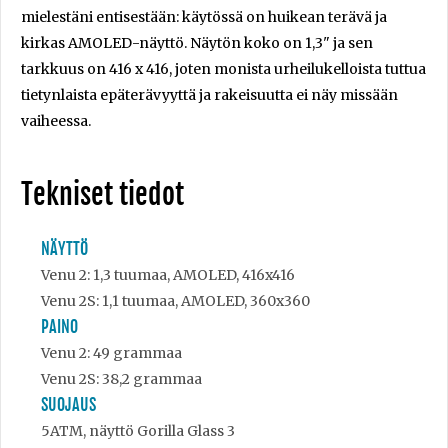
mielestäni entisestään: käytössä on huikean terävä ja
kirkas AMOLED-näyttö. Näytön koko on 1,3" ja sen
tarkkuus on 416 x 416, joten monista urheilukelloista tuttua
tietynlaista epäterävyyttä ja rakeisuutta ei näy missään
vaiheessa.
Tekniset tiedot
NÄYTTÖ
Venu 2: 1,3 tuumaa, AMOLED, 416x416
Venu 2S: 1,1 tuumaa, AMOLED, 360x360
PAINO
Venu 2: 49 grammaa
Venu 2S: 38,2 grammaa
SUOJAUS
5ATM, näyttö Gorilla Glass 3