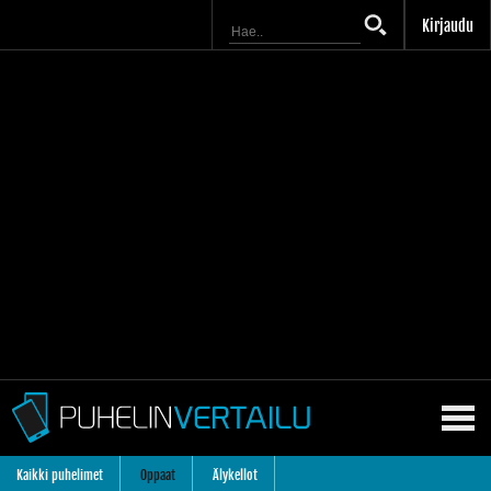
Kirjaudu
Kaikki puhelimet
Oppaat
Älykellot