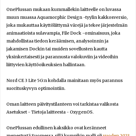
OnePlussan mukaan kummallekin laitteelle on luvassa
muun muassa Aquamorphic Design -tyylin kakkosversio,
joka mukauttaa käyttöliittymä värejä ja tekee järjestelmän
animaatioista sulavampia, File Dock -ominaisuus, joka
mahdollistaa tiedon keräämisen, analysoinnin ja
jakamisen Dockin tai muiden sovellusten kautta
yksinkertaisesti ja parannusta valokuviin ja videoihin
liittyvien käyttöoikeuksien hallintaan.
Nord CE 3 Lite 5G:n kohdalla mainitaan myös parannus
suorituskyvyn optimointiin.
Oman laitteen päivitystilanteen voi tarkistaa valikosta
Asetukset - Tietoja laitteesta - OxygenOS.
OnePlussan edullinen kaksikko ovat keränneet
menestystä Suomessa, sillä kumpikin malli oli
vuoden 2023