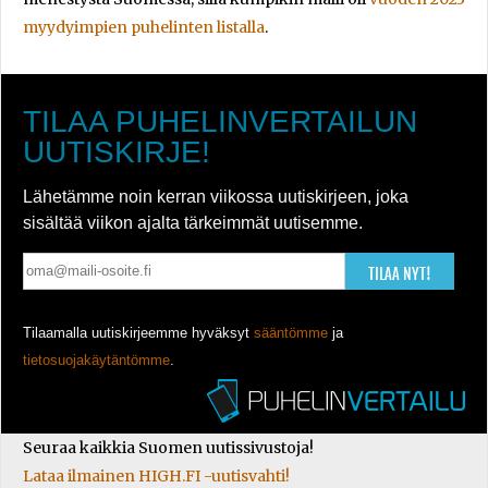
myydyimpien puhelinten listalla
.
TILAA PUHELINVERTAILUN
UUTISKIRJE!
Lähetämme noin kerran viikossa uutiskirjeen, joka
sisältää viikon ajalta tärkeimmät uutisemme.
TILAA NYT!
Tilaamalla uutiskirjeemme hyväksyt
sääntömme
ja
tietosuojakäytäntömme
.
Seuraa kaikkia Suomen uutissivustoja!
Lataa ilmainen HIGH.FI -uutisvahti!