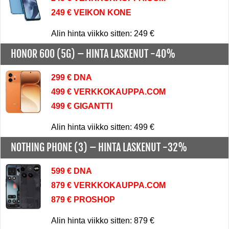
249 € VEIKON KONE
Alin hinta viikko sitten: 249 €
HONOR 600 (5G) –
HINTA LASKENUT -40%
299 € DNA
499 € VERKKOKAUPPA.COM
499 € GIGANTTI
Alin hinta viikko sitten: 499 €
NOTHING PHONE (3) –
HINTA LASKENUT -32%
599 € DNA
879 € VERKKOKAUPPA.COM
879 € PROSHOP
Alin hinta viikko sitten: 879 €