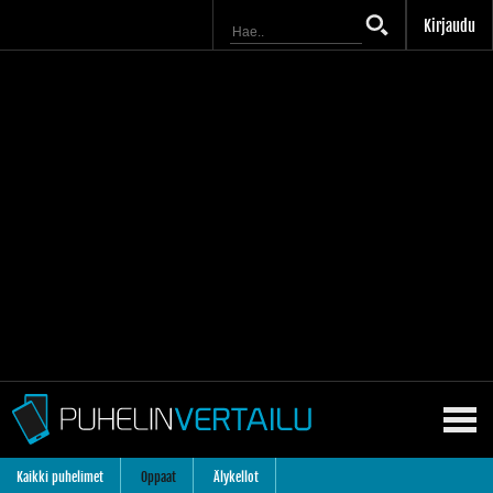
Kirjaudu
Kaikki puhelimet
Oppaat
Älykellot