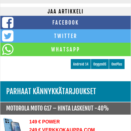
JAA ARTIKKELI
FACEBOOK
TWITTER
WHATSAPP
Android 14
OxygenOS
OnePlus
PARHAAT KÄNNYKKÄTARJOUKSET
MOTOROLA MOTO G17 –
HINTA LASKENUT -40%
149 € POWER
249 € VERKKOKAUPPA.COM