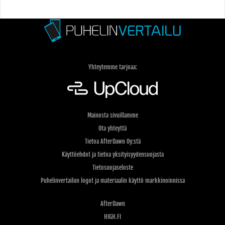
Yhteytemme tarjoaa:
Mainosta sivuillamme
Ota yhteyttä
Tietoa AfterDawn Oy:stä
Käyttöehdot ja tietoa yksityisyydensuojasta
Tietosuojaseloste
Puhelinvertailun logot ja materiaalin käyttö markkinoinnissa
AfterDawn
HIGH.FI