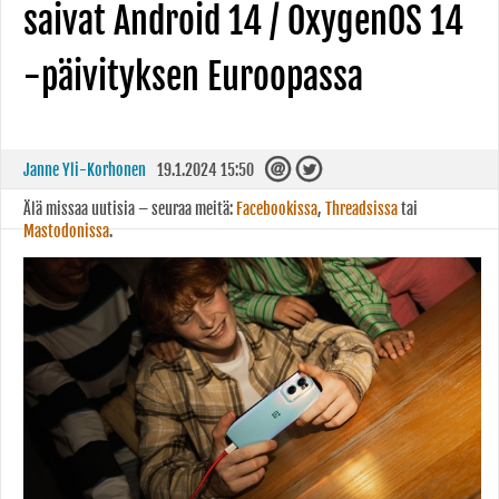
saivat Android 14 / OxygenOS 14
-päivityksen Euroopassa
Janne Yli-Korhonen
19.1.2024 15:50
Älä missaa uutisia – seuraa meitä:
Facebookissa
,
Threadsissa
tai
Mastodonissa
.