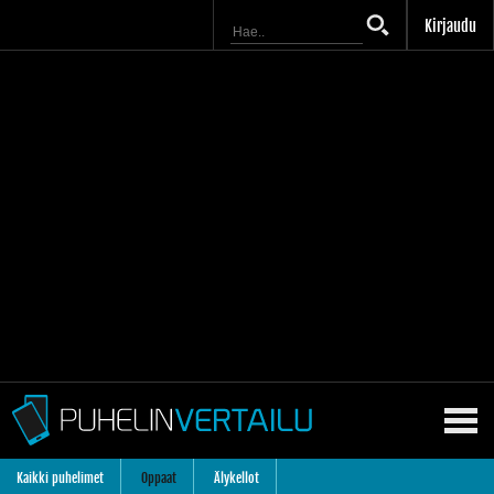
Kirjaudu
Kaikki puhelimet
Oppaat
Älykellot