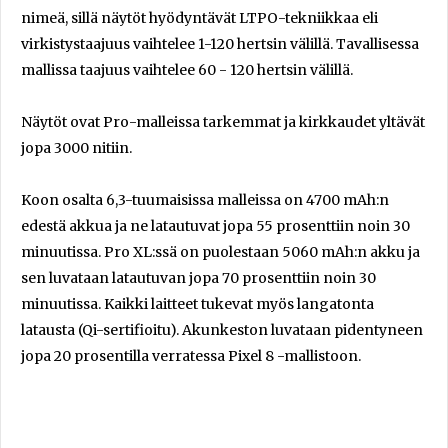
nimeä, sillä näytöt hyödyntävät LTPO-tekniikkaa eli
virkistystaajuus vaihtelee 1-120 hertsin välillä. Tavallisessa
mallissa taajuus vaihtelee 60 - 120 hertsin välillä.
Näytöt ovat Pro-malleissa tarkemmat ja kirkkaudet yltävät
jopa 3000 nitiin.
Koon osalta 6,3-tuumaisissa malleissa on 4700 mAh:n
edestä akkua ja ne latautuvat jopa 55 prosenttiin noin 30
minuutissa. Pro XL:ssä on puolestaan 5060 mAh:n akku ja
sen luvataan latautuvan jopa 70 prosenttiin noin 30
minuutissa. Kaikki laitteet tukevat myös langatonta
latausta (Qi-sertifioitu). Akunkeston luvataan pidentyneen
jopa 20 prosentilla verratessa Pixel 8 -mallistoon.