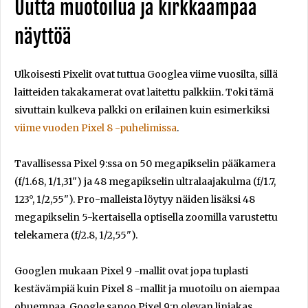
Uutta muotoilua ja kirkkaampaa
näyttöä
Ulkoisesti Pixelit ovat tuttua Googlea viime vuosilta, sillä
laitteiden takakamerat ovat laitettu palkkiin. Toki tämä
sivuttain kulkeva palkki on erilainen kuin esimerkiksi
viime vuoden Pixel 8 -puhelimissa
.
Tavallisessa Pixel 9:ssa on 50 megapikselin pääkamera
(f/1.68, 1/1,31") ja 48 megapikselin ultralaajakulma (f/1.7,
123°, 1/2,55"). Pro-malleista löytyy näiden lisäksi 48
megapikselin 5-kertaisella optisella zoomilla varustettu
telekamera (f/2.8, 1/2,55").
Googlen mukaan Pixel 9 -mallit ovat jopa tuplasti
kestävämpiä kuin Pixel 8 -mallit ja muotoilu on aiempaa
ohuempaa. Google sanoo Pixel 9:n olevan linjakas,