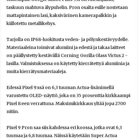
taskuun mahtuva älypuhelin. Pron osalta esille nostetaan
mattapintainen lasi, kaksivärinen kamerapalkkin ja
kiillotettu metallikehys.
Tarjolla on IP68-luokitusta veden- ja pölynkestävyydelle.
Materiaaleina toimivat alumiini ja edestä ja takaa laitteet
on päällystetty kestävällä Corning Gorilla Glass Victus 2 -
lasilla. Valmistuksessa on käytetty kierrätettyä alumiinia ja
muita kierrätysmateriaaleja.
Edessä Pixel 9:ssä on 6,3 tuuman Actua-lisänimellä
varustettu OLED-näyttö, joka on 35 prosenttia kirkkaampi
Pixel 8:een verrattuna. Maksimikirkkaus yltää jopa 2700
nitiin.
Pixel 9 Pron saa siis kahdessa eri koossa, jotka ovat 6,3
tuumaa ja 6,8 tuumaa. Näissä käytetään Super Actua