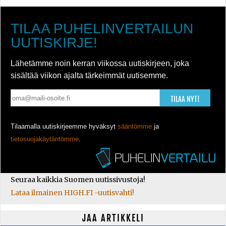
TILAA PUHELINVERTAILUN
UUTISKIRJE!
Lähetämme noin kerran viikossa uutiskirjeen, joka
sisältää viikon ajalta tärkeimmät uutisemme.
TILAA NYT!
Tilaamalla uutiskirjeemme hyväksyt
sääntömme
ja
tietosuojakäytäntömme
.
Seuraa kaikkia Suomen uutissivustoja!
Lataa ilmainen HIGH.FI -uutisvahti!
JAA ARTIKKELI