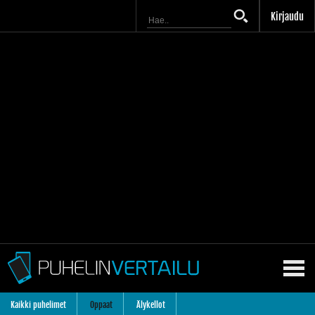
Kirjaudu
Kaikki puhelimet
Oppaat
Älykellot