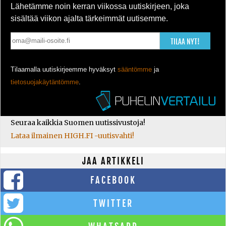
Lähetämme noin kerran viikossa uutiskirjeen, joka
sisältää viikon ajalta tärkeimmät uutisemme.
TILAA NYT!
Tilaamalla uutiskirjeemme hyväksyt
sääntömme
ja
tietosuojakäytäntömme
.
Seuraa kaikkia Suomen uutissivustoja!
Lataa ilmainen HIGH.FI -uutisvahti!
JAA ARTIKKELI
FACEBOOK
TWITTER