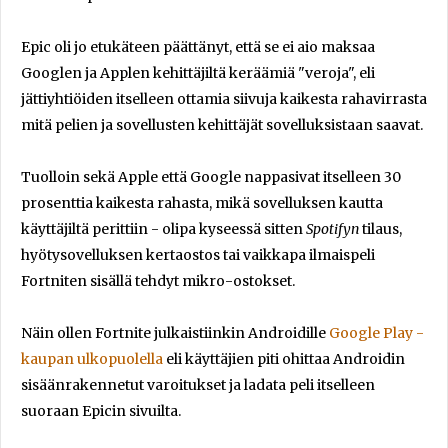
Epic oli jo etukäteen päättänyt, että se ei aio maksaa
Googlen ja Applen kehittäjiltä keräämiä "veroja", eli
jättiyhtiöiden itselleen ottamia siivuja kaikesta rahavirrasta
mitä pelien ja sovellusten kehittäjät sovelluksistaan saavat.
Tuolloin sekä Apple että Google nappasivat itselleen 30
prosenttia kaikesta rahasta, mikä sovelluksen kautta
käyttäjiltä perittiin - olipa kyseessä sitten
Spotifyn
tilaus,
hyötysovelluksen kertaostos tai vaikkapa ilmaispeli
Fortniten sisällä tehdyt mikro-ostokset.
Näin ollen Fortnite julkaistiinkin Androidille
Google Play -
kaupan ulkopuolella
eli käyttäjien piti ohittaa Androidin
sisäänrakennetut varoitukset ja ladata peli itselleen
suoraan Epicin sivuilta.