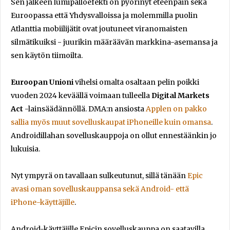
Sen jälkeen lumipalloefekti on pyörinyt eteenpäin sekä
Euroopassa että Yhdysvalloissa ja molemmilla puolin
Atlanttia mobiilijätit ovat joutuneet viranomaisten
silmätikuiksi - juurikin määräävän markkina-asemansa ja
sen käytön tiimoilta.
Euroopan Unioni
vihelsi omalta osaltaan pelin poikki
vuoden 2024 keväällä voimaan tulleella
Digital Markets
Act
-lainsäädännöllä. DMA:n ansiosta
Applen on pakko
sallia myös muut sovelluskaupat iPhoneille kuin omansa
.
Androidillahan sovelluskauppoja on ollut ennestäänkin jo
lukuisia.
Nyt ympyrä on tavallaan sulkeutunut, sillä tänään
Epic
avasi oman sovelluskauppansa sekä Android- että
iPhone-käyttäjille
.
Android-käyttäjille Epicin sovelluskauppa on saatavilla