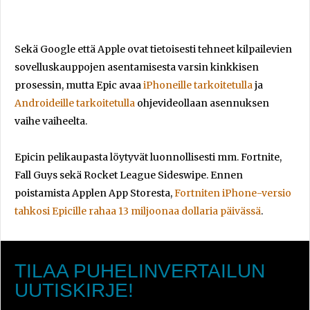
Sekä Google että Apple ovat tietoisesti tehneet kilpailevien
sovelluskauppojen asentamisesta varsin kinkkisen
prosessin, mutta Epic avaa
iPhoneille tarkoitetulla
ja
Androideille tarkoitetulla
ohjevideollaan asennuksen
vaihe vaiheelta.
Epicin pelikaupasta löytyvät luonnollisesti mm. Fortnite,
Fall Guys sekä Rocket League Sideswipe. Ennen
poistamista Applen App Storesta,
Fortniten iPhone-versio
tahkosi Epicille rahaa 13 miljoonaa dollaria päivässä
.
TILAA PUHELINVERTAILUN
UUTISKIRJE!