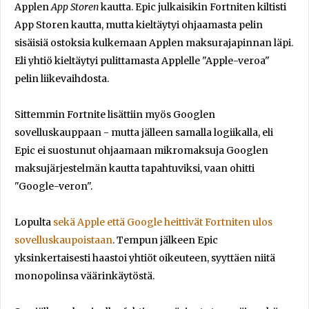
Applen
App Storen
kautta. Epic julkaisikin Fortniten kiltisti
App Storen kautta, mutta kieltäytyi ohjaamasta pelin
sisäisiä ostoksia kulkemaan Applen maksurajapinnan läpi.
Eli yhtiö kieltäytyi pulittamasta Applelle "Apple-veroa"
pelin liikevaihdosta.
Sittemmin Fortnite lisättiin myös Googlen
sovelluskauppaan - mutta jälleen samalla logiikalla, eli
Epic ei suostunut ohjaamaan mikromaksuja Googlen
maksujärjestelmän kautta tapahtuviksi, vaan ohitti
"Google-veron".
Lopulta
sekä Apple että Google heittivät Fortniten ulos
sovelluskaupoistaan
. Tempun jälkeen Epic
yksinkertaisesti haastoi yhtiöt oikeuteen, syyttäen niitä
monopolinsa väärinkäytöstä.