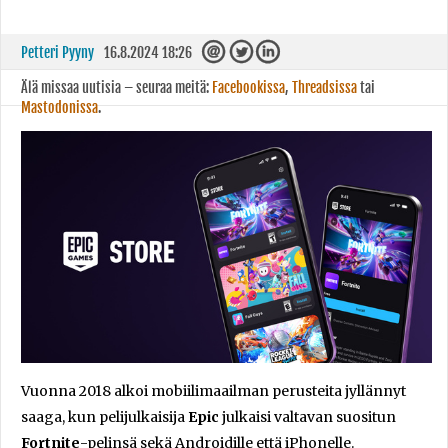
Petteri Pyyny
16.8.2024 18:26
Älä missaa uutisia – seuraa meitä:
Facebookissa
,
Threadsissa
tai
Mastodonissa
.
Vuonna 2018 alkoi mobiilimaailman perusteita jyllännyt
saaga, kun pelijulkaisija
Epic
julkaisi valtavan suositun
Fortnite
-pelinsä sekä Androidille että iPhonelle.