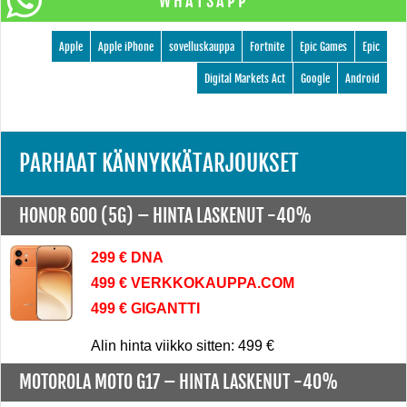
WHATSAPP
Apple
Apple iPhone
sovelluskauppa
Fortnite
Epic Games
Epic
Digital Markets Act
Google
Android
PARHAAT KÄNNYKKÄTARJOUKSET
HONOR 600 (5G) –
HINTA LASKENUT -40%
299 € DNA
499 € VERKKOKAUPPA.COM
499 € GIGANTTI
Alin hinta viikko sitten: 499 €
MOTOROLA MOTO G17 –
HINTA LASKENUT -40%