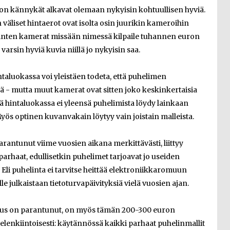
on kännykät alkavat olemaan nykyisin kohtuullisen hyviä.
väliset hintaerot ovat isolta osin juurikin kameroihin
uhelinten kamerat missään nimessä kilpaile tuhannen euron
arsin hyviä kuvia niillä jo nykyisin saa.
taluokassa voi yleistäen todeta, että puhelimen
ä - mutta muut kamerat ovat sitten joko keskinkertaisia
ssä hintaluokassa ei yleensä puhelimista löydy lainkaan
ös optinen kuvanvakain löytyy vain joistain malleista.
antunut viime vuosien aikana merkittävästi, liittyy
arhaat, edullisetkin puhelimet tarjoavat jo useiden
Eli puhelinta ei tarvitse heittää elektroniikkaromuun
e julkaistaan tietoturvapäivityksiä vielä vuosien ajan.
paus on parantunut, on myös tämän 200-300 euron
lenkiintoisesti: käytännössä kaikki parhaat puhelinmallit