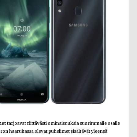
met
tarjoavat riittävästi ominaisuuksia suurimmalle osalle
uron haarukassa olevat puhelimet sisältävät yleensä