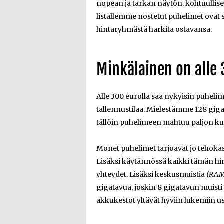
nopean ja tarkan näytön, kohtuullis
listallemme nostetut puhelimet ovat s
hintaryhmästä harkita ostavansa.
Minkälainen on alle
Alle 300 eurolla saa nykyisin puhelime
tallennustilaa. Mielestämme 128 gigata
tällöin puhelimeen mahtuu paljon kuv
Monet puhelimet tarjoavat jo tehoka
Lisäksi käytännössä kaikki tämän hi
yhteydet. Lisäksi keskusmuistia
(RAM
gigatavua, joskin 8 gigatavun muisti
akkukestot yltävät hyviin lukemiin u