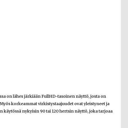
sa on lähes järkiään FullHD-tasoinen näyttö, josta on
iä. Myös korkeammat virkistystaajuudet ovat yleistyneet ja
äytössä nykyisin 90 tai 120 hertsin näyttö, joka tarjoaa