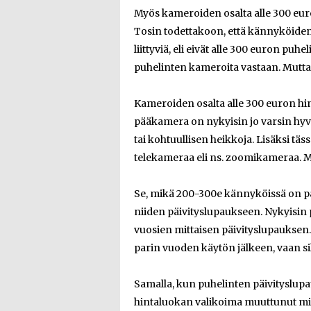
Myös kameroiden osalta alle 300 eur
Tosin todettakoon, että kännyköiden 
liittyviä, eli eivät alle 300 euron p
puhelinten kameroita vastaan. Mutta v
Kameroiden osalta alle 300 euron hin
pääkamera on nykyisin jo varsin hyv
tai kohtuullisen heikkoja. Lisäksi tä
telekameraa eli ns. zoomikameraa. My
Se, mikä 200-300e kännyköissä on par
niiden päivityslupaukseen. Nykyisin p
vuosien mittaisen päivityslupauksen. 
parin vuoden käytön jälkeen, vaan sill
Samalla, kun puhelinten päivityslu
hintaluokan valikoima muuttunut mie