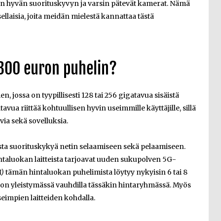
en hyvän suorituskyvyn ja varsin pätevät kamerat. Nämä
ellaisia, joita meidän mielestä kannattaa tästä
 300 euron puhelin?
n, jossa on tyypillisesti 128 tai 256 gigatavua sisäistä
vua riittää kohtuullisen hyvin useimmille käyttäjille, sillä
ia sekä sovelluksia.
sta suorituskykyä netin selaamiseen sekä pelaamiseen.
ntaluokan laitteista tarjoavat uuden sukupolven 5G-
)
tämän hintaluokan puhelimista löytyy nykyisin 6 tai 8
 on yleistymässä vauhdilla tässäkin hintaryhmässä. Myös
seimpien laitteiden kohdalla.