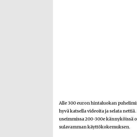
Alle 300 euron hintaluokan puhelimis
hyvä katsella videoita ja selata nett
useimmissa 200-300e kännyköissä on k
sulavamman käyttökokemuksen.