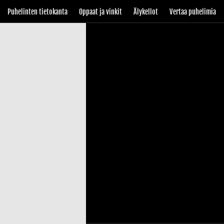
Puhelinten tietokanta
Oppaat ja vinkit
Älykellot
Vertaa puhelimia