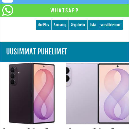
WHATSAPP
OnePlus
Samsung
älypuhelin
lista
suosittelemme
UUSIMMAT PUHELIMET