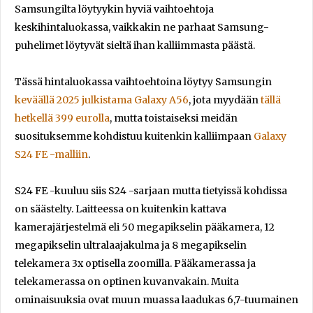
Samsungilta löytyykin hyviä vaihtoehtoja
keskihintaluokassa, vaikkakin ne parhaat Samsung-
puhelimet löytyvät sieltä ihan kalliimmasta päästä.
Tässä hintaluokassa vaihtoehtoina löytyy Samsungin
keväällä 2025 julkistama
Galaxy A56
, jota myydään
tällä
hetkellä 399 eurolla
, mutta toistaiseksi meidän
suosituksemme kohdistuu kuitenkin kalliimpaan
Galaxy
S24 FE -malliin
.
S24 FE -kuuluu siis S24 -sarjaan mutta tietyissä kohdissa
on säästelty. Laitteessa on kuitenkin kattava
kamerajärjestelmä eli 50 megapikselin pääkamera, 12
megapikselin ultralaajakulma ja 8 megapikselin
telekamera 3x optisella zoomilla. Pääkamerassa ja
telekamerassa on optinen kuvanvakain. Muita
ominaisuuksia ovat muun muassa laadukas 6,7-tuumainen