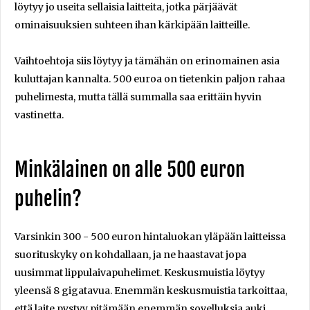
löytyy jo useita sellaisia laitteita, jotka pärjäävät
ominaisuuksien suhteen ihan kärkipään laitteille.
Vaihtoehtoja siis löytyy ja tämähän on erinomainen asia
kuluttajan kannalta. 500 euroa on tietenkin paljon rahaa
puhelimesta, mutta tällä summalla saa erittäin hyvin
vastinetta.
Minkälainen on alle 500 euron
puhelin?
Varsinkin 300 - 500 euron hintaluokan yläpään laitteissa
suorituskyky on kohdallaan, ja ne haastavat jopa
uusimmat lippulaivapuhelimet. Keskusmuistia löytyy
yleensä 8 gigatavua. Enemmän keskusmuistia tarkoittaa,
että laite pystyy pitämään enemmän sovelluksia auki