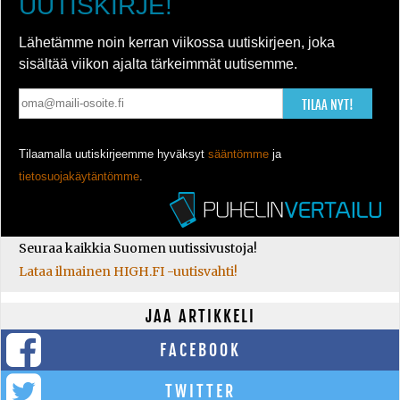
UUTISKIRJE!
Lähetämme noin kerran viikossa uutiskirjeen, joka
sisältää viikon ajalta tärkeimmät uutisemme.
TILAA NYT!
Tilaamalla uutiskirjeemme hyväksyt
sääntömme
ja
tietosuojakäytäntömme
.
Seuraa kaikkia Suomen uutissivustoja!
Lataa ilmainen HIGH.FI -uutisvahti!
JAA ARTIKKELI
FACEBOOK
TWITTER