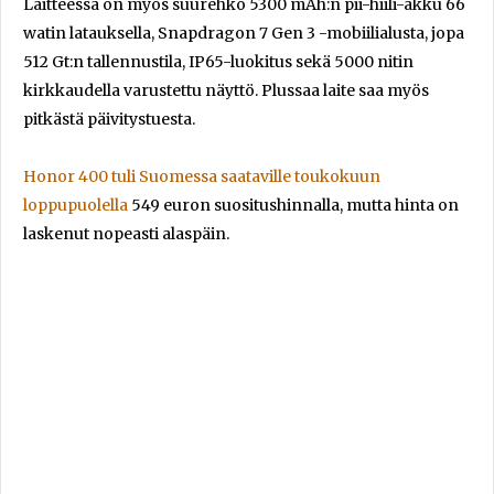
Laitteessa on myös suurehko 5300 mAh:n pii-hiili-akku 66
watin latauksella, Snapdragon 7 Gen 3 -mobiilialusta, jopa
512 Gt:n tallennustila, IP65-luokitus sekä 5000 nitin
kirkkaudella varustettu näyttö. Plussaa laite saa myös
pitkästä päivitystuesta.
Honor 400 tuli Suomessa saataville toukokuun
loppupuolella
549 euron suositushinnalla, mutta hinta on
laskenut nopeasti alaspäin.