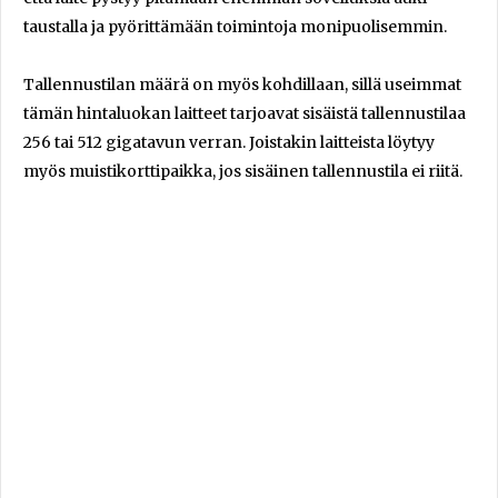
taustalla ja pyörittämään toimintoja monipuolisemmin.
Tallennustilan määrä on myös kohdillaan, sillä useimmat
tämän hintaluokan laitteet tarjoavat sisäistä tallennustilaa
256 tai 512 gigatavun verran. Joistakin laitteista löytyy
myös muistikorttipaikka, jos sisäinen tallennustila ei riitä.