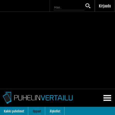
Kirjaudu
Kaikki puhelimet
Oppaat
Älykellot