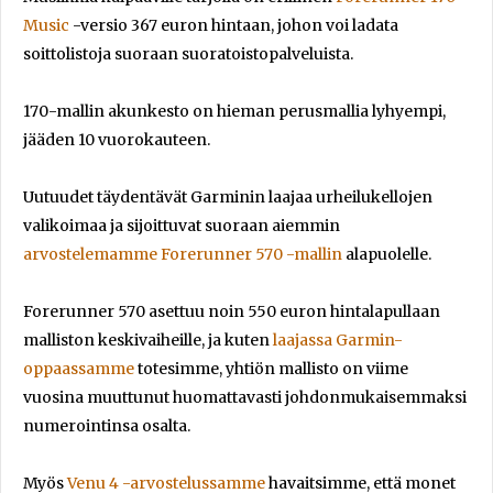
Music
-versio 367 euron hintaan, johon voi ladata
soittolistoja suoraan suoratoistopalveluista.
170-mallin akunkesto on hieman perusmallia lyhyempi,
jääden 10 vuorokauteen.
Uutuudet täydentävät Garminin laajaa urheilukellojen
valikoimaa ja sijoittuvat suoraan aiemmin
arvostelemamme Forerunner 570 -mallin
alapuolelle.
Forerunner 570 asettuu noin 550 euron hintalapullaan
malliston keskivaiheille, ja kuten
laajassa Garmin-
oppaassamme
totesimme, yhtiön mallisto on viime
vuosina muuttunut huomattavasti johdonmukaisemmaksi
numerointinsa osalta.
Myös
Venu 4 -arvostelussamme
havaitsimme, että monet