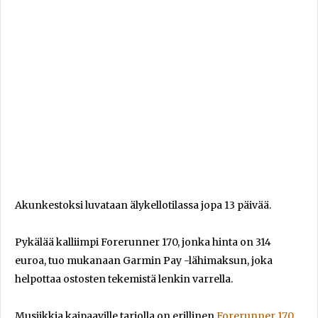
Akunkestoksi luvataan älykellotilassa jopa 13 päivää.
Pykälää kalliimpi Forerunner 170, jonka hinta on 314
euroa, tuo mukanaan Garmin Pay -lähimaksun, joka
helpottaa ostosten tekemistä lenkin varrella.
Musiikkia kaipaaville tarjolla on erillinen
Forerunner 170