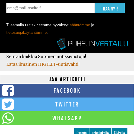
TILAA NYT!
Tilaamalla uutiskirjeemme hyväksyt
sääntömme
ja
tietosuojakäytäntömme
.
Seuraa kaikkia Suomen uutissivustoja!
Lataa ilmainen HIGH.FI -uutisvahti!
JAA ARTIKKELI
FACEBOOK
TWITTER
WHATSAPP
Garmin
urheilukello
Älykello