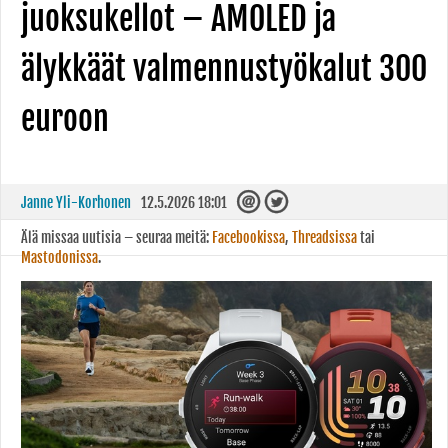
juoksukellot – AMOLED ja
älykkäät valmennustyökalut 300
euroon
Janne Yli-Korhonen
12.5.2026 18:01
Älä missaa uutisia – seuraa meitä:
Facebookissa
,
Threadsissa
tai
Mastodonissa
.