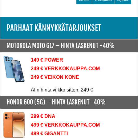
PARHAAT KÄNNYKKÄTARJOUKSET
MOTOROLA MOTO G17 –
HINTA LASKENUT -40%
149 € POWER
249 € VERKKOKAUPPA.COM
249 € VEIKON KONE
Alin hinta viikko sitten: 249 €
HONOR 600 (5G) –
HINTA LASKENUT -40%
299 € DNA
499 € VERKKOKAUPPA.COM
499 € GIGANTTI