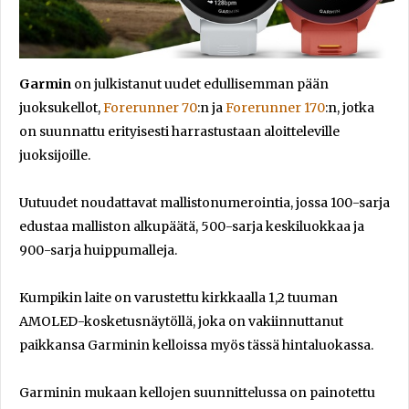
Garmin
on julkistanut uudet edullisemman pään
juoksukellot,
Forerunner 70
:n ja
Forerunner 170
:n, jotka
on suunnattu erityisesti harrastustaan aloitteleville
juoksijoille.
Uutuudet noudattavat mallistonumerointia, jossa 100-sarja
edustaa malliston alkupäätä, 500-sarja keskiluokkaa ja
900-sarja huippumalleja.
Kumpikin laite on varustettu kirkkaalla 1,2 tuuman
AMOLED-kosketusnäytöllä, joka on vakiinnuttanut
paikkansa Garminin kelloissa myös tässä hintaluokassa.
Garminin mukaan kellojen suunnittelussa on painotettu