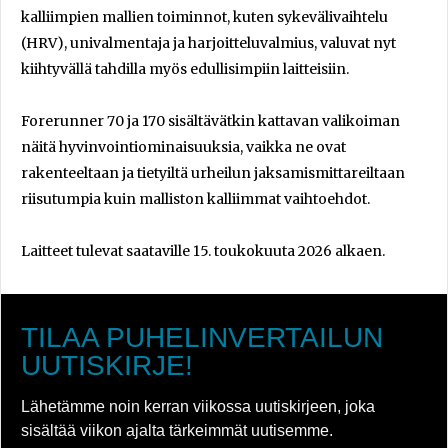
kalliimpien mallien toiminnot, kuten sykevälivaihtelu
(HRV), univalmentaja ja harjoitteluvalmius, valuvat nyt
kiihtyvällä tahdilla myös edullisimpiin laitteisiin.
Forerunner 70 ja 170 sisältävätkin kattavan valikoiman
näitä hyvinvointiominaisuuksia, vaikka ne ovat
rakenteeltaan ja tietyiltä urheilun jaksamismittareiltaan
riisutumpia kuin malliston kalliimmat vaihtoehdot.
Laitteet tulevat saataville 15. toukokuuta 2026 alkaen.
TILAA PUHELINVERTAILUN
UUTISKIRJE!
Lähetämme noin kerran viikossa uutiskirjeen, joka
sisältää viikon ajalta tärkeimmät uutisemme.