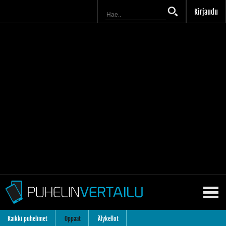
Kirjaudu
Kaikki puhelimet
Oppaat
Älykellot