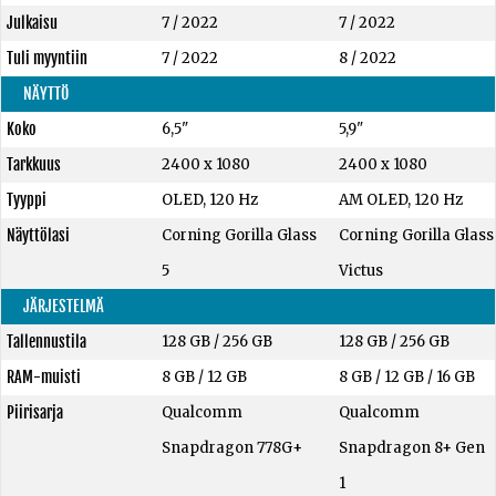
Julkaisu
7 / 2022
7 / 2022
Tuli myyntiin
7 / 2022
8 / 2022
NÄYTTÖ
Koko
6,5"
5,9"
Tarkkuus
2400 x 1080
2400 x 1080
Tyyppi
OLED, 120 Hz
AM OLED, 120 Hz
Näyttölasi
Corning Gorilla Glass
Corning Gorilla Glass
5
Victus
JÄRJESTELMÄ
Tallennustila
128 GB
/
256 GB
128 GB
/
256 GB
RAM-muisti
8 GB
/
12 GB
8 GB
/
12 GB
/
16 GB
Piirisarja
Qualcomm
Qualcomm
Snapdragon 778G+
Snapdragon 8+ Gen
1