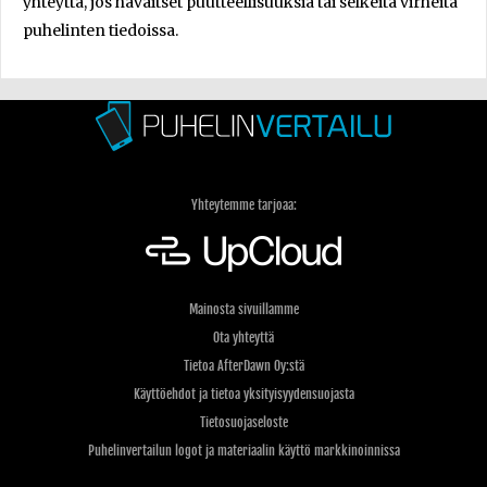
yhteyttä, jos havaitset puutteellisuuksia tai selkeitä virheitä
puhelinten tiedoissa.
Yhteytemme tarjoaa:
Mainosta sivuillamme
Ota yhteyttä
Tietoa AfterDawn Oy:stä
Käyttöehdot ja tietoa yksityisyydensuojasta
Tietosuojaseloste
Puhelinvertailun logot ja materiaalin käyttö markkinoinnissa