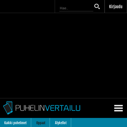
Kirjaudu
Kaikki puhelimet
Oppaat
Älykellot