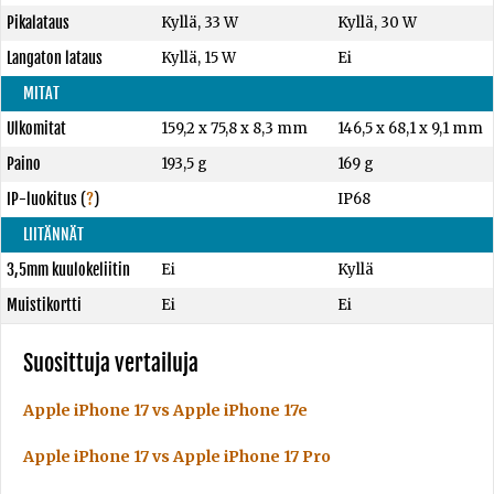
Pikalataus
Kyllä, 33 W
Kyllä, 30 W
Langaton lataus
Kyllä, 15 W
Ei
MITAT
Ulkomitat
159,2 x 75,8 x 8,3 mm
146,5 x 68,1 x 9,1 mm
Paino
193,5 g
169 g
IP-luokitus
(
?
)
IP68
LIITÄNNÄT
3,5mm kuulokeliitin
Ei
Kyllä
Muistikortti
Ei
Ei
Suosittuja vertailuja
Apple iPhone 17 vs Apple iPhone 17e
Apple iPhone 17 vs Apple iPhone 17 Pro