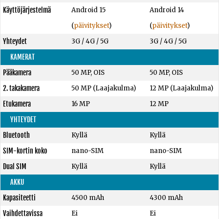
Käyttöjärjestelmä
Android 15
Android 14
(
päivitykset
)
(
päivitykset
)
Yhteydet
3G / 4G / 5G
3G / 4G / 5G
KAMERAT
Pääkamera
50 MP, OIS
50 MP, OIS
2. takakamera
50 MP (Laajakulma)
12 MP (Laajakulma)
Etukamera
16 MP
12 MP
YHTEYDET
Bluetooth
Kyllä
Kyllä
SIM-kortin koko
nano-SIM
nano-SIM
Dual SIM
Kyllä
Kyllä
AKKU
Kapasiteetti
4500 mAh
4300 mAh
Vaihdettavissa
Ei
Ei