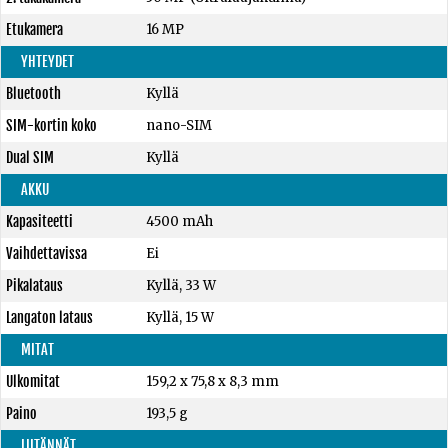
Etukamera
16 MP
YHTEYDET
Bluetooth
Kyllä
SIM-kortin koko
nano-SIM
Dual SIM
Kyllä
AKKU
Kapasiteetti
4500 mAh
Vaihdettavissa
Ei
Pikalataus
Kyllä, 33 W
Langaton lataus
Kyllä, 15 W
MITAT
Ulkomitat
159,2 x 75,8 x 8,3 mm
Paino
193,5 g
LIITÄNNÄT