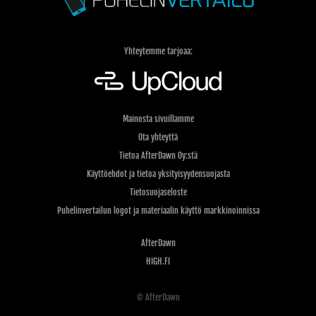
Yhteytemme tarjoaa:
Mainosta sivuillamme
Ota yhteyttä
Tietoa AfterDawn Oy:stä
Käyttöehdot ja tietoa yksityisyydensuojasta
Tietosuojaseloste
Puhelinvertailun logot ja materiaalin käyttö markkinoinnissa
AfterDawn
HIGH.FI
© AfterDawn