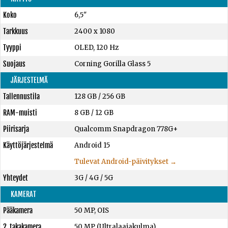
Koko
6,5"
Tarkkuus
2400 x 1080
Tyyppi
OLED, 120 Hz
Suojaus
Corning Gorilla Glass 5
JÄRJESTELMÄ
Tallennustila
128 GB
/
256 GB
RAM-muisti
8 GB
/
12 GB
Piirisarja
Qualcomm Snapdragon 778G+
Käyttöjärjestelmä
Android 15
Tulevat Android-päivitykset →
Yhteydet
3G / 4G / 5G
KAMERAT
Pääkamera
50 MP, OIS
2. takakamera
50 MP (Ultralaajakulma)