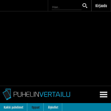
Kirjaudu
Kaikki puhelimet
Oppaat
Älykellot