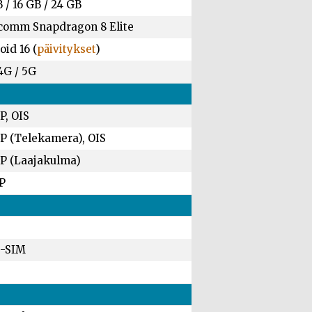
B
/
16 GB
/
24 GB
comm Snapdragon 8 Elite
id 16 (
päivitykset
)
4G / 5G
P, OIS
P (Telekamera), OIS
P (Laajakulma)
P
-SIM