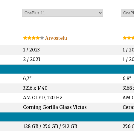
Arvostelu
1 / 2023
1 / 2
2 / 2023
1 / 2
6,7"
6,8"
3216 x 1440
3168 
AM OLED, 120 Hz
AM O
Corning Gorilla Glass Victus
Cera
128 GB
/
256 GB
/
512 GB
256 