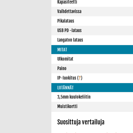
Kapasiteetti
Vaihdettavissa
Pikalataus
USB PD -lataus
Langaton lataus
MITAT
Ulkomitat
Paino
IP-luokitus
(
?
)
LIITÄNNÄT
3,5mm kuulokeliitin
Muistikortti
Suosittuja vertailuja