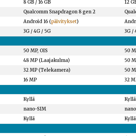
8 GB
/
16 GB
12 G
Qualcomm Snapdragon 8 gen 2
Qual
Android 16 (
päivitykset
)
Andro
3G / 4G / 5G
3G / 
50 MP, OIS
50 M
48 MP (Laajakulma)
50 M
32 MP (Telekamera)
50 M
16 MP
32 M
Kyllä
Kyllä
nano-SIM
nano
Kyllä
Kyllä