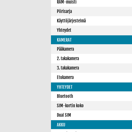
RAM-muisti
Piirisarja
Käyttöjärjestelmä
Yhteydet
KAMERAT
Pääkamera
2. takakamera
3. takakamera
Etukamera
YHTEYDET
Bluetooth
SIM-kortin koko
Dual SIM
AKKU