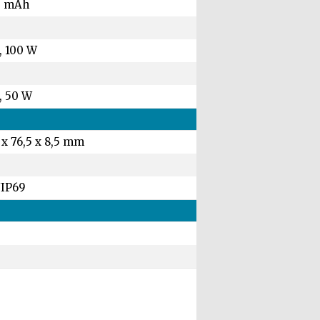
0 mAh
, 100 W
, 50 W
 x 76,5 x 8,5 mm
/IP69