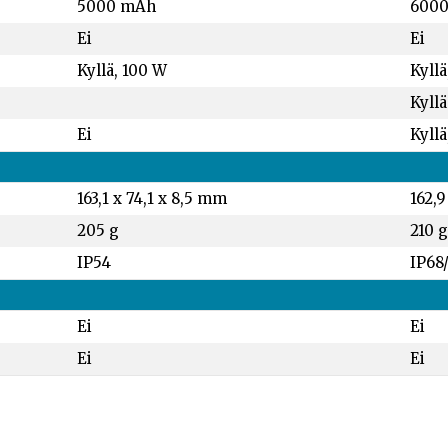
5000 mAh
600
Ei
Ei
Kyllä, 100 W
Kyllä
Kyllä
Ei
Kyllä
163,1 x 74,1 x 8,5 mm
162,9
205 g
210 g
IP54
IP68
Ei
Ei
Ei
Ei