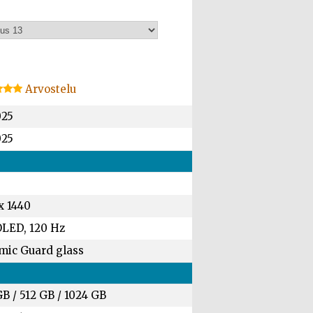
Arvostelu
025
025
x 1440
LED, 120 Hz
mic Guard glass
GB
/
512 GB
/
1024 GB