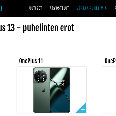
UUTISET
ARVOSTELUT
VERTAA PUHELIMIA
us 13 - puhelinten erot
OnePlus 11
OneP