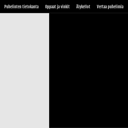
Puhelinten tietokanta
Oppaat ja vinkit
Älykellot
Vertaa puhelimia