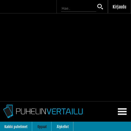
Kirjaudu
Kaikki puhelimet
Oppaat
Älykellot