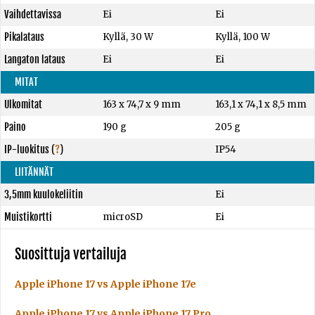
Vaihdettavissa
Ei
Ei
Pikalataus
Kyllä, 30 W
Kyllä, 100 W
Langaton lataus
Ei
Ei
MITAT
Ulkomitat
163 x 74,7 x 9 mm
163,1 x 74,1 x 8,5 mm
Paino
190 g
205 g
IP-luokitus
(
?
)
IP54
LIITÄNNÄT
3,5mm kuulokeliitin
Ei
Muistikortti
microSD
Ei
Suosittuja vertailuja
Apple iPhone 17 vs Apple iPhone 17e
Apple iPhone 17 vs Apple iPhone 17 Pro