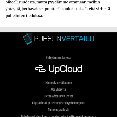
oikeellisuudesta, mutta pyydämme ottamaan meihin
yhteyttä, jos havaitset puutteellisuuksia tai selkeitä virheitä
puhelinten tiedoissa.
Yhteytemme tarjoaa:
Mainosta sivuillamme
Ota yhteyttä
Tietoa AfterDawn Oy:stä
Käyttöehdot ja tietoa yksityisyydensuojasta
Tietosuojaseloste
Puhelinvertailun logot ja materiaalin käyttö markkinoinnissa