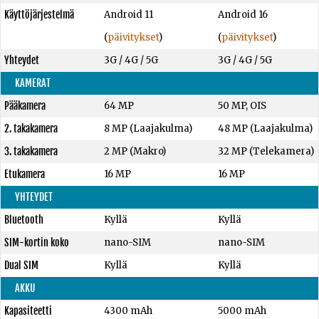
Käyttöjärjestelmä
Android 11
Android 16
(
päivitykset
)
(
päivitykset
)
Yhteydet
3G / 4G / 5G
3G / 4G / 5G
KAMERAT
Pääkamera
64 MP
50 MP, OIS
2. takakamera
8 MP (Laajakulma)
48 MP (Laajakulma)
3. takakamera
2 MP (Makro)
32 MP (Telekamera)
Etukamera
16 MP
16 MP
YHTEYDET
Bluetooth
Kyllä
Kyllä
SIM-kortin koko
nano-SIM
nano-SIM
Dual SIM
Kyllä
Kyllä
AKKU
Kapasiteetti
4300 mAh
5000 mAh