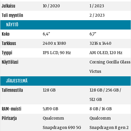
Julkaisu
10 / 2020
1 / 2023
Tuli myyntiin
2 / 2023
NÄYTTÖ
Koko
6,4"
6,7"
Tarkkuus
2400 x 1080
3216 x 1440
Tyyppi
IPS LCD, 90 Hz
AM OLED, 120 Hz
Näyttölasi
Corning Gorilla Glass
Victus
JÄRJESTELMÄ
Tallennustila
128 GB
128 GB
/
256 GB
/
512 GB
RAM-muisti
5,859 GB
8 GB
/
16 GB
Piirisarja
Qualcomm
Qualcomm
Snapdragon 690 5G
Snapdragon 8 gen 2